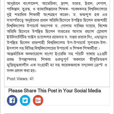
আনুষ্ঠানে বাংলাদেশ, আমেরিকা, ফ্রান্স, ভারত, ইরান, নেপাল,
পাকিস্তান, তুরস্ক, ও তাজাকিস্তানের শিক্ষক- গবেষকসহ বিশ্ববিদ্যালয়ে
দুই শতাধিক শিক্ষার্থী অংশগ্রহণ করেন। ড. ফজলুল হক এর
সভাপতিত্বে অনুষ্ঠানের প্রধান অতিথি হিসেবে উপস্থিত ছিলেন রাজশাহী
বিশ্ববিদ্যালয় উপাচার্য অধ্যাপক ড. গোলাম সাব্বির সাত্তার, বিশেষ
অতিথি হিসেবে উপস্থিত ছিলেন ভারতের আসাম রয়্যাল গ্লোবাল
ইউনিভার্সিটির ভাইস চ্যান্সেলর প্রফেসর ড. সঞ্জয় প্রতাব সিং, এছাড়াও
উপস্থিত ছিলেন রাজশাহী বিশ্ববিদ্যালয় উপ-উপাচার্য সুলতান-উল-
ইসলাল সহ বিভিন্ন বিশ্ববিদ্যালয়ের উপাচার্য ও শিক্ষক শিক্ষার্থীরা ।
আন্তর্জাতিক কনফারেন্সে বাংলা ইংরেজি সহ পাঁচটি ভাষায় ২২৩টি
প্রবন্ধ উপস্থাপনসহ শিক্ষায় গুরুত্বপূর্ণ অবদানে স্বীকৃতিস্বরূপ
মুক্তিযুদ্ধকালীন এক সংগ্রামী মা সহ কয়েকজনকে সন্মাননা ক্রেস্ট ও
সনদ প্রদান করা হয়।
Post Views:
41
Please Share This Post in Your Social Media