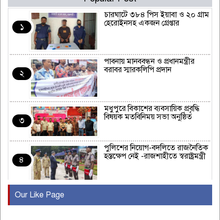
চারঘাটে ৩৮৪ পিস ইয়াবা ও ২০ গ্রাম
হেরোইনসহ একজন গ্রেপ্তার
১
পাবনায় মানববন্ধন ও প্রধানমন্ত্রীর
বরাবর স্মারকলিপি প্রদান
২
মধুপুরে বিকাশের ব্যবসায়িক প্রবৃদ্ধি
বিষয়ক মতবিনিময় সভা অনুষ্ঠিত
৩
পুলিশের নিয়োগ-বদলিতে রাজনৈতিক
হস্তক্ষেপ নেই -রাজশাহীতে স্বরাষ্ট্রমন্ত্রী
৪
Our Like Page
কুষ্টিয়ায় মাছরাঙা টেলিভিশনের ১৫
বছর পূর্তি উদযাপন
৫