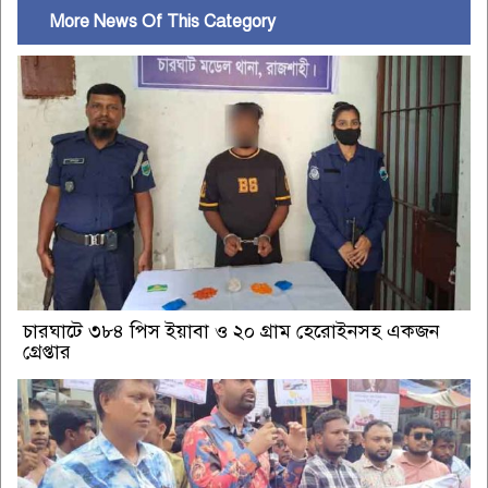
More News Of This Category
চারঘাটে ৩৮৪ পিস ইয়াবা ও ২০ গ্রাম হেরোইনসহ একজন
গ্রেপ্তার