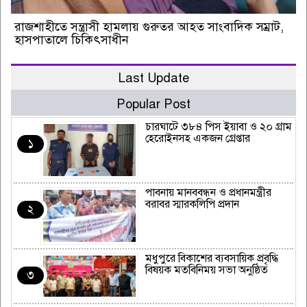
রাজশাহীতে সন্ত্রাসী হামলায় গুরুতর আহত সাংবাদিক সম্রাট,
হাসপাতালে চিকিৎসাধীন
Last Update
Popular Post
চারঘাটে ৩৮৪ পিস ইয়াবা ও ২০ গ্রাম
হেরোইনসহ একজন গ্রেপ্তার
১
পাবনায় মানববন্ধন ও প্রধানমন্ত্রীর
বরাবর স্মারকলিপি প্রদান
২
মধুপুরে বিকাশের ব্যবসায়িক প্রবৃদ্ধি
বিষয়ক মতবিনিময় সভা অনুষ্ঠিত
৩