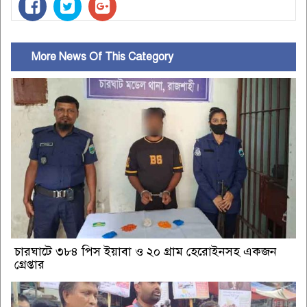
More News Of This Category
চারঘাটে ৩৮৪ পিস ইয়াবা ও ২০ গ্রাম হেরোইনসহ একজন
গ্রেপ্তার