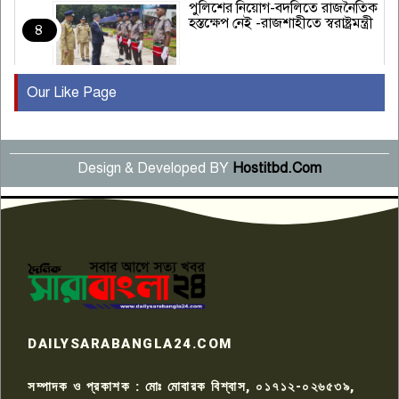
পুলিশের নিয়োগ-বদলিতে রাজনৈতিক
হস্তক্ষেপ নেই -রাজশাহীতে স্বরাষ্ট্রমন্ত্রী
৪
Our Like Page
কুষ্টিয়ায় মাছরাঙা টেলিভিশনের ১৫
বছর পূর্তি উদযাপন
৫
Design & Developed BY
Hostitbd.Com
সংবাদ সম্মেলনে অভিযোগ অস্বীকার
উদ্দেশ্য প্রণোদিত সংবাদ প্রকাশের
৬
প্রতিবাদ নাজির হাসানের
পাবনার আটঘরিয়ার একদন্তে সিঁধ
কেটে ঘরে ঢুকে স্কুল শিক্ষিকাকে হত্যা
৭
টয়লেটের ট্যাংকি থেকে লাশ উদ্ধার
রাজশাহীতে সন্ত্রাসী হামলায় গুরুতর
DAILYSARABANGLA24.COM
আহত সাংবাদিক সম্রাট, হাসপাতালে
৮
চিকিৎসাধীন
সম্পাদক ও প্রকাশক : মোঃ মোবারক বিশ্বাস, ০১৭১২-০২৬৫৩৯,