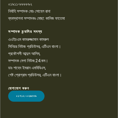
০১৯১১-৮৮৮৮৯২
পাবনা জেলা জাসাসের আহবায়ক
নির্বাহি সম্পাদক মোঃ সোহেল রানা
খালেদ হোসেন পরাগের বিরুদ্ধে
৯
চাঁদাবাজি ও হয়রানির অভিযোগ
ব্যবস্থাপনা সম্পাদকঃ মোছা: কানিজ ফাতেমা
সম্পাদক মন্ডলির সদস্য
বিশ্বের সঙ্গে শিক্ষার্থীদের সংযোগ গড়ে
তুলতে হবে: শিমুল বিশ্বাস
এএইচএম কামরুজ্জামান কামরুল
১০
সিনিয়র নিউজ প্রডিউসর, এটিএন বাংলা।
প্রকৌশলী আব্দুল আলিম,
সম্পাদক মেগা নিউজ.24.কম।
ডাঃ শাহেদ ইমরান এমবিবিএস,
গেষ্ট প্রোগ্রাম প্রডিউসর, এটিএন বাংলা।
যোগাযোগ করুন
LOGO
০১৭১২-০২৬৫৩৯