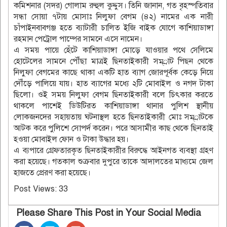
কমিশনার (সদর) গোলাম রুহুল কুদ্দুস। তিনি জানান, গত বৃহস্পতিবার
সন্ধা সোয়া ৭টায় মোসাঃ নিলুফা বেগম (৪২) নামের এক নারী
চাঁপাইনবাবগঞ্জ হতে ব্যাটারী চালিত ইজি বাইক যোগে কাশিয়াডাঙ্গা
রহমান পেট্রোল পাম্পের সামনে এসে নামেন।
এ সময় পায়ে হেঁটে কাশিয়াডাঙ্গা মোড়ে যাওয়ার পথে সেলিমে
হোটেলের সামনে পৌঁছা মাত্রই ছিনতাইকারী সম্্রাট পিছন থেকে
নিলুফা বেগমের কাছে থাকা একটি হাত ব্যাগ জোরপূর্বক কেড়ে নিয়ে
দৌঁড়ে পালিয়ে যায়। হাত ব্যাগের মধ্যে ২টি মোবাইল ও নগদ টাকা
ছিলো। ওই সময় নিলুফা বেগম ছিনতাইকারী বলে চিৎকার করতে
থাকলে পাশেই ডিউটিরত কাশিয়াডাঙ্গা থানার পুলিশ স্থানীয়
লোকজনদের সহায়তায় ঘটনাস্থল হতে ছিনতাইকারী মোঃ সম্্রাটকে
আটক করে পুলিশে সোপর্দ করেন। পরে আসামীর কাছ থেকে ছিনতাই
হওয়া মোবাইল ফোন ও টাকা উদ্ধার হয়।
এ ব্যপারে গ্রেফতারকৃত ছিনতাইকারীর বিরুদ্ধে আইনগত ব্যবস্থা গ্রহণ
করা হয়েছে। গতকাল শুক্রবার দুপুরে তাকে আদালতের মাধ্যমে জেল
হাজতে প্রেরণ করা হয়েছে।
Post Views:
33
Please Share This Post in Your Social Media