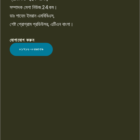
সম্পাদক মেগা নিউজ.24.কম।
ডাঃ শাহেদ ইমরান এমবিবিএস,
গেষ্ট প্রোগ্রাম প্রডিউসর, এটিএন বাংলা।
যোগাযোগ করুন
LOGO
০১৭১২-০২৬৫৩৯