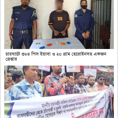
চারঘাটে ৩৮৪ পিস ইয়াবা ও ২০ গ্রাম হেরোইনসহ একজন
গ্রেপ্তার