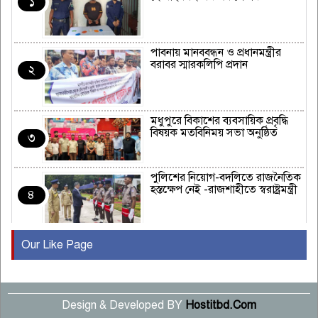
১
পাবনায় মানববন্ধন ও প্রধানমন্ত্রীর
বরাবর স্মারকলিপি প্রদান
২
মধুপুরে বিকাশের ব্যবসায়িক প্রবৃদ্ধি
বিষয়ক মতবিনিময় সভা অনুষ্ঠিত
৩
পুলিশের নিয়োগ-বদলিতে রাজনৈতিক
হস্তক্ষেপ নেই -রাজশাহীতে স্বরাষ্ট্রমন্ত্রী
৪
Our Like Page
কুষ্টিয়ায় মাছরাঙা টেলিভিশনের ১৫
বছর পূর্তি উদযাপন
৫
Design & Developed BY
Hostitbd.Com
সংবাদ সম্মেলনে অভিযোগ অস্বীকার