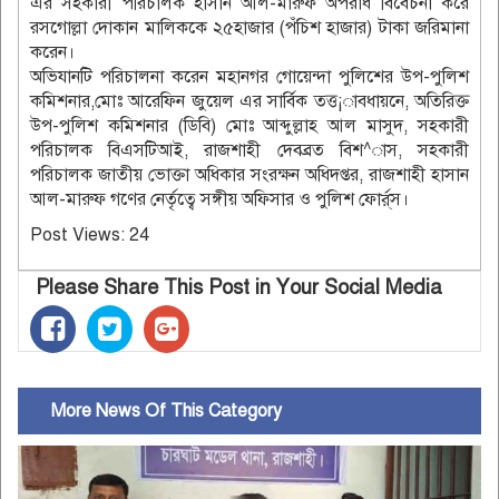
এর সহকারী পরিচালক হাসান আল-মারুফ অপরাধ বিবেচনা করে
রসগোল্লা দোকান মালিককে ২৫হাজার (পঁচিশ হাজার) টাকা জরিমানা
করেন।
অভিযানটি পরিচালনা করেন মহানগর গোয়েন্দা পুলিশের উপ-পুলিশ
কমিশনার,মোঃ আরেফিন জুয়েল এর সার্বিক তত্ত¡াবধায়নে, অতিরিক্ত
উপ-পুলিশ কমিশনার (ডিবি) মোঃ আব্দুল্লাহ আল মাসুদ, সহকারী
পরিচালক বিএসটিআই, রাজশাহী দেবব্রত বিশ^াস, সহকারী
পরিচালক জাতীয় ভোক্তা অধিকার সংরক্ষন অধিদপ্তর, রাজশাহী হাসান
আল-মারুফ গণের নের্তৃত্বে সঙ্গীয় অফিসার ও পুলিশ ফোর্র্স।
Post Views:
24
Please Share This Post in Your Social Media
More News Of This Category