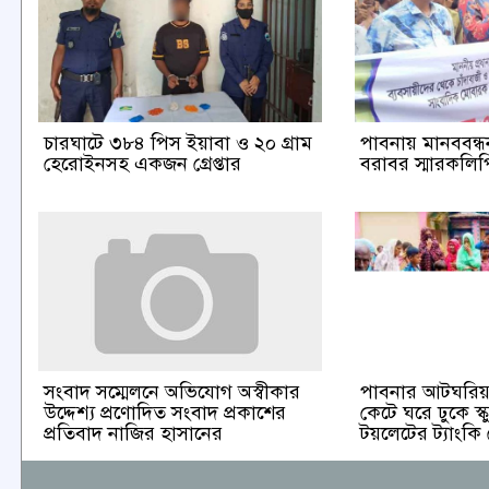
চারঘাটে ৩৮৪ পিস ইয়াবা ও ২০ গ্রাম
পাবনায় মানববন্ধন 
হেরোইনসহ একজন গ্রেপ্তার
বরাবর স্মারকলিপি
পাবনার আটঘরিয়া
সংবাদ সম্মেলনে অভিযোগ অস্বীকার
কেটে ঘরে ঢুকে স্ক
উদ্দেশ্য প্রণোদিত সংবাদ প্রকাশের
টয়লেটের ট্যাংকি
প্রতিবাদ নাজির হাসানের