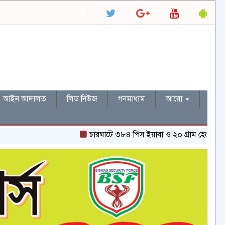
আইন আদালত
লিড নিউজ
গনমাধ্যম
আরো
চারঘাটে ৩৮৪ পিস ইয়াবা ও ২০ গ্রাম হেরোইনসহ একজন গ্রে