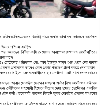
ওঘঘ জঊঝওউঊঘঞওঅখ খঞউ) নামে একটি আবাসিক হোটেলে অনৈতিক
িদের পশ্চিমে অবস্থিত।
্রম শুরু করেছেন। বিভিন্ন বয়সি মেয়েদের আনাগোনা দেখা যায় হোটেলটিতে।
না যাচ্ছে।
িত। হোটেলের পরিচালক মো. আবু ইউসুফ মাসুদ শুরু থেকে দেহ ব্যবসা
 এমনকি প্রশাসনিক ভাবেও কোন প্রকার পদক্ষেপ গ্রহণ করতে দেখা যায়নি।
রদের মোবাইলে দেহ ব্যবসায়ীদের ছবি দেখানো। সেই সাথে দেনদরবারের
 করছেন। আবার মোবাইল ফোনের মাধ্যমে অর্ডার নিয়ে হোটেলের বাইরেও
 জন্য কৌশিকের সহযোগী হিসেবে নিয়োগ দেয়া হয়েছে হোটেলের একাধিক
ন যৌন কর্মী। তবে নারী পছন্দের বিষয়টি মূলত মোবাইল ফোনের মাধ্যমেই
াধিক মোটরসাইকেল হোটেলের সামনে রাখা রয়েছে। হোটেল থেকে বের হয়ে