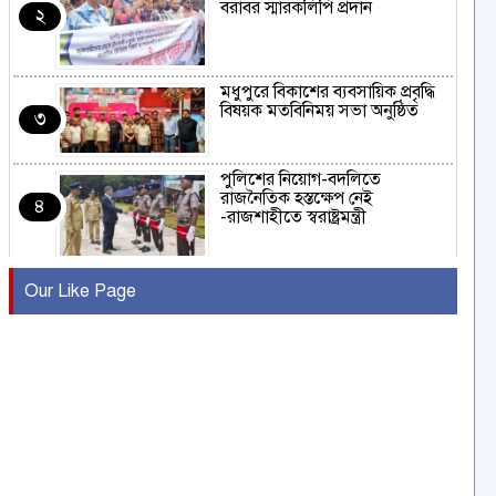
বরাবর স্মারকলিপি প্রদান
২
মধুপুরে বিকাশের ব্যবসায়িক প্রবৃদ্ধি
বিষয়ক মতবিনিময় সভা অনুষ্ঠিত
৩
পুলিশের নিয়োগ-বদলিতে
রাজনৈতিক হস্তক্ষেপ নেই
৪
-রাজশাহীতে স্বরাষ্ট্রমন্ত্রী
কুষ্টিয়ায় মাছরাঙা টেলিভিশনের ১৫
Our Like Page
বছর পূর্তি উদযাপন
৫
সংবাদ সম্মেলনে অভিযোগ অস্বীকার
উদ্দেশ্য প্রণোদিত সংবাদ প্রকাশের
৬
প্রতিবাদ নাজির হাসানের
পাবনার আটঘরিয়ার একদন্তে সিঁধ