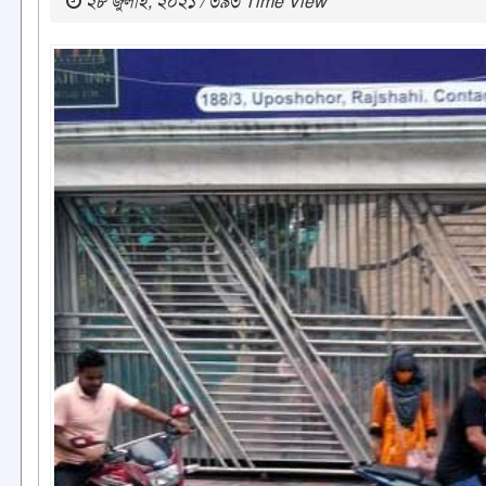
২৮ জুলাই, ২০২১ / ৩৯৩ Time View