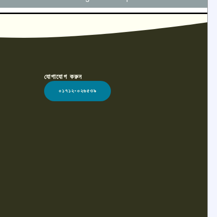
যোগাযোগ করুন
০১৭১২-০২৬৫৩৯