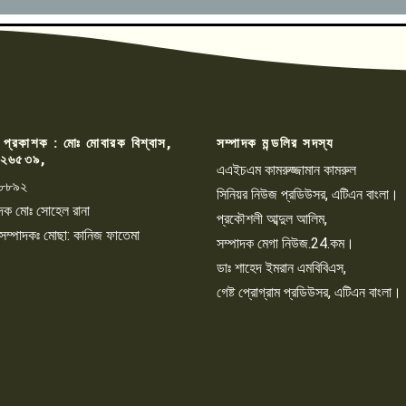
 প্রকাশক : মোঃ মোবারক বিশ্বাস,
সম্পাদক মন্ডলির সদস্য
২৬৫৩৯,
এএইচএম কামরুজ্জামান কামরুল
৮৮৯২
সিনিয়র নিউজ প্রডিউসর, এটিএন বাংলা।
্পাদক মোঃ সোহেল রানা
প্রকৌশলী আব্দুল আলিম,
 সম্পাদকঃ মোছা: কানিজ ফাতেমা
সম্পাদক মেগা নিউজ.24.কম।
ডাঃ শাহেদ ইমরান এমবিবিএস,
গেষ্ট প্রোগ্রাম প্রডিউসর, এটিএন বাংলা।