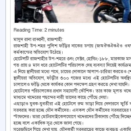
Reading Time:
2
minutes
মাসুদ রানা রাব্বানী, রাজশাহী:
রাজশাহী উপ-শহর পুলিশ ফাঁড়ির নাকের ডগায় (জঅঔঝঐঝঐও 
কর্মকান্ডের অভিযোগ উঠেছে।
হোটেলটি রাজশাহীর উপ-শহরে ৩নং সেক্টর, হোল্ডিং-১৮৮, মারকাজ মসজ
গত প্রায় ৪ মাস ধরে হোটেলটির পরিচালক দেহ ব্যবস্যা দিয়েই কার্যক
এ নিয়ে স্থানীয়রা মধ্যে পথে, চায়ের দোকানে আলাপ-চারিতা করতেও শো
স্থানীয়রা অভিযোগ, ফাঁড়ীর ৩০০ গজের মধ্যে এই হোটেলটির অবস্থ
চালালেও ফাঁড়ি থেকে কার্যকর কোন পদক্ষেপ গ্রহণ করতে দেখা যায়নি।
হোটেলের পরিচালকের প্রধান সহযোগী কৌশিক। তার কাজ মূলত খদ্দে
মাধ্যমে খদ্দেরের পছন্দের নারী তাদের কাছে পৌঁছে দেয়া।
এছাড়াও যুবক-যুবতীরা এই হোটেলে রুম ভাড়া নিয়ে দেদারসে ফুর্তি
সরবরাহ করা হচ্ছে যৌন কর্মীদের। এসকল যৌন কর্মীদের সরবরাহের
স্টাফদের। তারা মোটরসাইকেলযোগে খদ্দেরদের ঠিকানায় পৌঁছে দিচ্ছে
হচ্ছে বলে একাধিক সূত্র থেকে জানা গেছে।
সরেজমিনে গিয়ে দেখা যায়, যৌনকর্মী সরবরাহের কাজে ব্যবহৃত এক