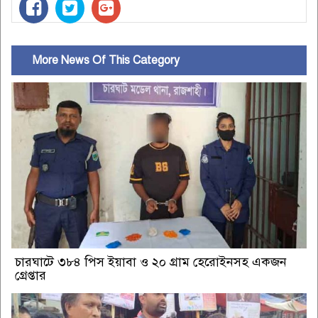
More News Of This Category
চারঘাটে ৩৮৪ পিস ইয়াবা ও ২০ গ্রাম হেরোইনসহ একজন
গ্রেপ্তার