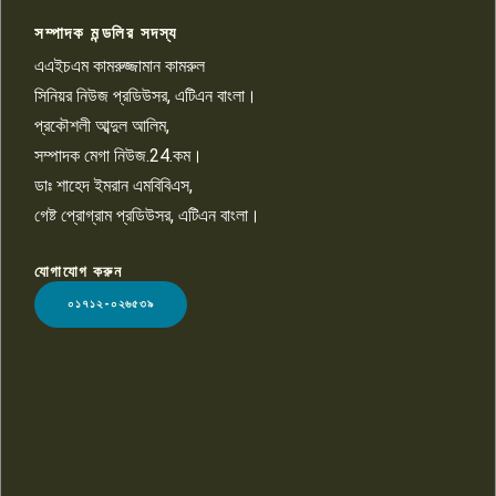
সম্পাদক মন্ডলির সদস্য
বিশ্বের সঙ্গে শিক্ষার্থীদের সংযোগ গড়ে
তুলতে হবে: শিমুল বিশ্বাস
এএইচএম কামরুজ্জামান কামরুল
১০
সিনিয়র নিউজ প্রডিউসর, এটিএন বাংলা।
প্রকৌশলী আব্দুল আলিম,
সম্পাদক মেগা নিউজ.24.কম।
ডাঃ শাহেদ ইমরান এমবিবিএস,
গেষ্ট প্রোগ্রাম প্রডিউসর, এটিএন বাংলা।
যোগাযোগ করুন
LOGO
০১৭১২-০২৬৫৩৯