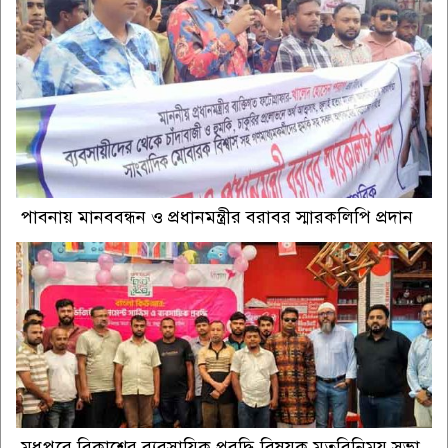
পাবনায় মানববন্ধন ও প্রধানমন্ত্রীর বরাবর স্মারকলিপি প্রদান
মধুপুরে বিকাশের ব্যবসায়িক প্রবৃদ্ধি বিষয়ক মতবিনিময় সভা