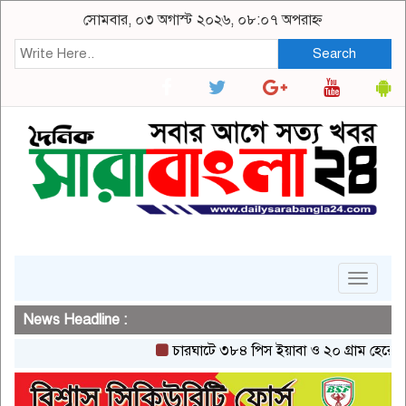
সোমবার, ০৩ অগাস্ট ২০২৬, ০৮:০৭ অপরাহ্ন
Search
Toggle
navigat
News Headline :
চারঘাটে ৩৮৪ পিস ইয়াবা ও ২০ গ্রাম হেরোইনসহ এক