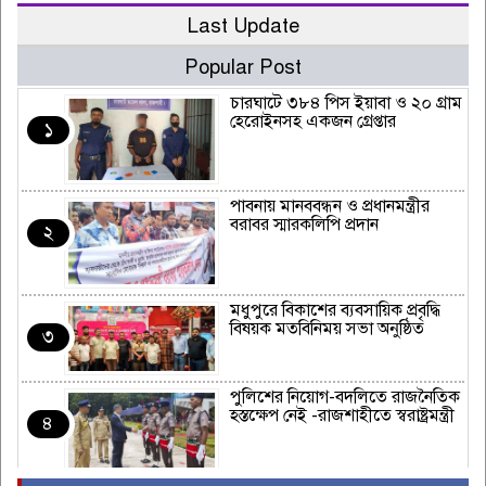
Last Update
Popular Post
চারঘাটে ৩৮৪ পিস ইয়াবা ও ২০ গ্রাম
হেরোইনসহ একজন গ্রেপ্তার
১
পাবনায় মানববন্ধন ও প্রধানমন্ত্রীর
বরাবর স্মারকলিপি প্রদান
২
মধুপুরে বিকাশের ব্যবসায়িক প্রবৃদ্ধি
বিষয়ক মতবিনিময় সভা অনুষ্ঠিত
৩
পুলিশের নিয়োগ-বদলিতে রাজনৈতিক
হস্তক্ষেপ নেই -রাজশাহীতে স্বরাষ্ট্রমন্ত্রী
৪