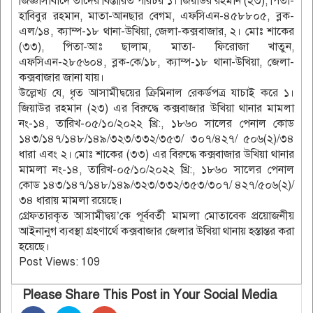
জিজ্ঞাসাবাদে তাদের বিস্তারিত পরিচয় ১। জিয়াউর রহমান (২৩), পিতা-
হাবিবুর রহমান, মাতা-আনছার বেগম, এফসিএন-৪৫৮৮০৫, ব্লক-
এল/১৪, ক্যাম্প-১৮ থানা-উখিয়া, জেলা-কক্সবাজার, ২। মোঃ শাকের
(৩৩), পিতা-আঃ ছালাম, মাতা- ফিরোজা খাতুন,
এফসিএন-২৮৫৬০৪, ব্লক-কে/১৮, ক্যাম্প-১৮ থানা-উখিয়া, জেলা-
কক্সবাজার জানা যায়।
উল্লেখ্য যে, ধৃত আসামীদ্বয়ের ক্রিমিনাল রেকর্ডপত্র যাচাই করে ১।
জিয়াউর রহমান (২৩) এর বিরুদ্ধে কক্সবাজার উখিয়া থানার মামলা
নং-১৪, তারিখ-০৫/১০/২০২২ খ্রি:, ১৮৬০ সালের পেনাল কোড
১৪৩/১৪৭/১৪৮/১৪৯/৩২৩/৩৩২/৩৫৩/ ৩০৭/৪২৭/ ৫০৬(২)/৩৪
ধারা এবং ২। মোঃ শাকের (৩৩) এর বিরুদ্ধে কক্সবাজার উখিয়া থানার
মামলা নং-১৪, তারিখ-০৫/১০/২০২২ খ্রি:, ১৮৬০ সালের পেনাল
কোড ১৪৩/১৪৭/১৪৮/১৪৯/৩২৩/৩৩২/৩৫৩/৩০৭/ ৪২৭/৫০৬(২)/
৩৪ ধারায় মামলা রয়েছে।
গ্রেফতারকৃত আসামীদ্বয়’কে পূর্ববর্তী মামলা মোতাবেক প্রয়োজনীয়
আইনানুগ ব্যবস্থা গ্রহণার্থে কক্সবাজার জেলার উখিয়া থানায় হস্তান্তর করা
হয়েছে।
Post Views:
109
Please Share This Post in Your Social Media