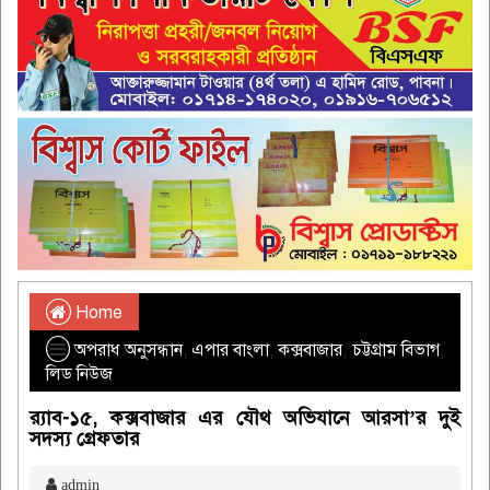
Home
অপরাধ অনুসন্ধান
,
এপার বাংলা
,
কক্সবাজার
,
চট্টগ্রাম বিভাগ
,
লিড নিউজ
র‌্যাব-১৫, কক্সবাজার এর যৌথ অভিযানে আরসা’র দুই
সদস্য গ্রেফতার
admin