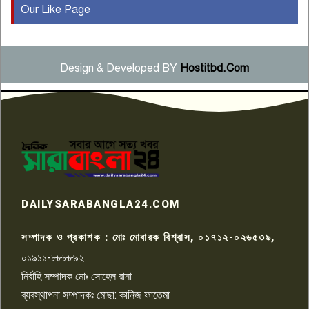
Our Like Page
কুষ্টিয়ায় মাছরাঙা টেলিভিশনের ১৫
বছর পূর্তি উদযাপন
৫
Design & Developed BY
Hostitbd.Com
সংবাদ সম্মেলনে অভিযোগ অস্বীকার
উদ্দেশ্য প্রণোদিত সংবাদ প্রকাশের
৬
প্রতিবাদ নাজির হাসানের
পাবনার আটঘরিয়ার একদন্তে সিঁধ
কেটে ঘরে ঢুকে স্কুল শিক্ষিকাকে হত্যা
৭
টয়লেটের ট্যাংকি থেকে লাশ উদ্ধার
রাজশাহীতে সন্ত্রাসী হামলায় গুরুতর
DAILYSARABANGLA24.COM
আহত সাংবাদিক সম্রাট, হাসপাতালে
৮
চিকিৎসাধীন
সম্পাদক ও প্রকাশক : মোঃ মোবারক বিশ্বাস, ০১৭১২-০২৬৫৩৯,
০১৯১১-৮৮৮৮৯২
পাবনা জেলা জাসাসের আহবায়ক
নির্বাহি সম্পাদক মোঃ সোহেল রানা
খালেদ হোসেন পরাগের বিরুদ্ধে
৯
চাঁদাবাজি ও হয়রানির অভিযোগ
ব্যবস্থাপনা সম্পাদকঃ মোছা: কানিজ ফাতেমা