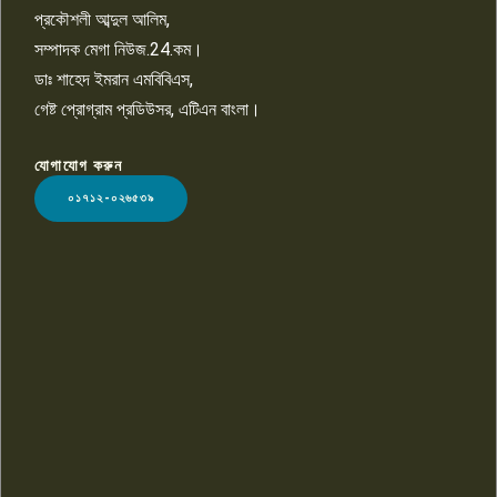
প্রকৌশলী আব্দুল আলিম,
সম্পাদক মেগা নিউজ.24.কম।
ডাঃ শাহেদ ইমরান এমবিবিএস,
গেষ্ট প্রোগ্রাম প্রডিউসর, এটিএন বাংলা।
যোগাযোগ করুন
LOGO
০১৭১২-০২৬৫৩৯