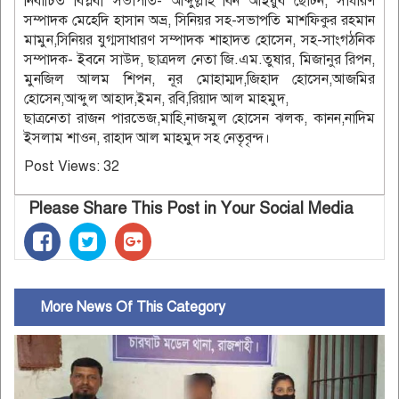
নির্বাচিত বিপ্লবী সভাপতি- আব্দুল্লাহ বিন আইয়ুব ছোটন, সাধারণ
সম্পাদক মেহেদি হাসান অভ্র, সিনিয়র সহ-সভাপতি মাশফিকুর রহমান
মামুন,সিনিয়র যুগ্মসাধারণ সম্পাদক শাহাদত হোসেন, সহ-সাংগঠনিক
সম্পাদক- ইবনে সাউদ, ছাত্রদল নেতা জি.এম.তুষার, মিজানুর রিপন,
মুনজিল আলম শিপন, নূর মোহাম্মদ,জিহাদ হোসেন,আজমির
হোসেন,আব্দুল আহাদ,ইমন, রবি,রিয়াদ আল মাহমুদ,
ছাত্রনেতা রাজন পারভেজ,মাহি,নাজমুল হোসেন ঝলক, কানন,নাদিম
ইসলাম শাওন, রাহাদ আল মাহমুদ সহ নেতৃবৃন্দ।
Post Views:
32
Please Share This Post in Your Social Media
More News Of This Category