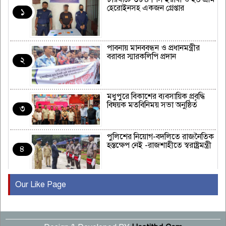
হেরোইনসহ একজন গ্রেপ্তার
১
পাবনায় মানববন্ধন ও প্রধানমন্ত্রীর
বরাবর স্মারকলিপি প্রদান
২
মধুপুরে বিকাশের ব্যবসায়িক প্রবৃদ্ধি
বিষয়ক মতবিনিময় সভা অনুষ্ঠিত
৩
পুলিশের নিয়োগ-বদলিতে রাজনৈতিক
হস্তক্ষেপ নেই -রাজশাহীতে স্বরাষ্ট্রমন্ত্রী
৪
Our Like Page
কুষ্টিয়ায় মাছরাঙা টেলিভিশনের ১৫
বছর পূর্তি উদযাপন
৫