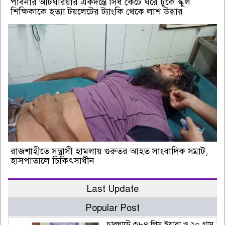
পাবনার আটঘরিয়ার একদন্তে সিঁধ কেটে ঘরে ঢুকে স্কুল
শিক্ষিকাকে হত্যা টয়লেটের ট্যাংকি থেকে লাশ উদ্ধার
রাজশাহীতে সন্ত্রাসী হামলায় গুরুতর আহত সাংবাদিক সম্রাট,
হাসপাতালে চিকিৎসাধীন
Last Update
Popular Post
চারঘাটে ৩৮৪ পিস ইয়াবা ও ২০ গ্রাম