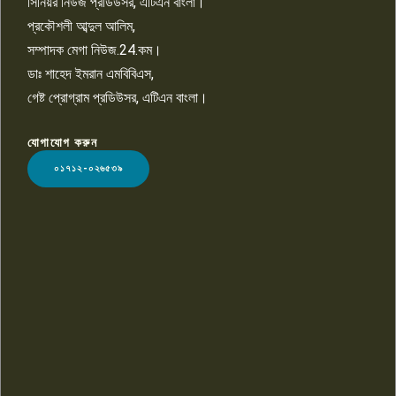
সিনিয়র নিউজ প্রডিউসর, এটিএন বাংলা।
প্রকৌশলী আব্দুল আলিম,
সম্পাদক মেগা নিউজ.24.কম।
ডাঃ শাহেদ ইমরান এমবিবিএস,
গেষ্ট প্রোগ্রাম প্রডিউসর, এটিএন বাংলা।
যোগাযোগ করুন
LOGO
০১৭১২-০২৬৫৩৯