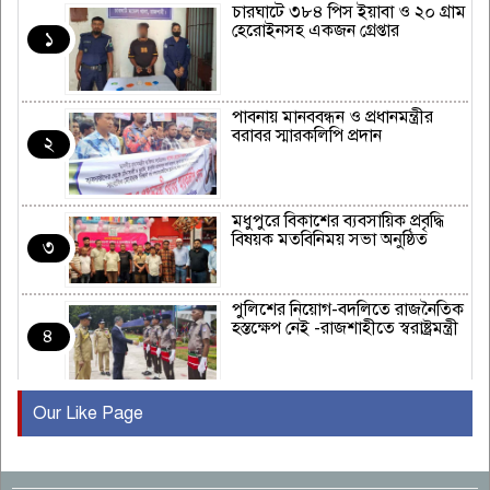
চারঘাটে ৩৮৪ পিস ইয়াবা ও ২০ গ্রাম
হেরোইনসহ একজন গ্রেপ্তার
১
পাবনায় মানববন্ধন ও প্রধানমন্ত্রীর
বরাবর স্মারকলিপি প্রদান
২
মধুপুরে বিকাশের ব্যবসায়িক প্রবৃদ্ধি
বিষয়ক মতবিনিময় সভা অনুষ্ঠিত
৩
পুলিশের নিয়োগ-বদলিতে রাজনৈতিক
হস্তক্ষেপ নেই -রাজশাহীতে স্বরাষ্ট্রমন্ত্রী
৪
Our Like Page
কুষ্টিয়ায় মাছরাঙা টেলিভিশনের ১৫
বছর পূর্তি উদযাপন
৫