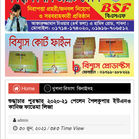
Home
খুলনা বিভাগ
,
ঝিনাইদহ
শুদ্ধাচার পুরস্কার ২০২০-২১ পেলেন শৈলকুপার ইউএনও
কানিজ ফাতেমা লিজা
admin
৩০ জুন, ২০২১ / ৩৪৩ Time View