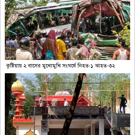
কুষ্টিয়ায় ২ বাসের মুখোমুখি সংঘর্ষে নিহত-১ আহত-৩২