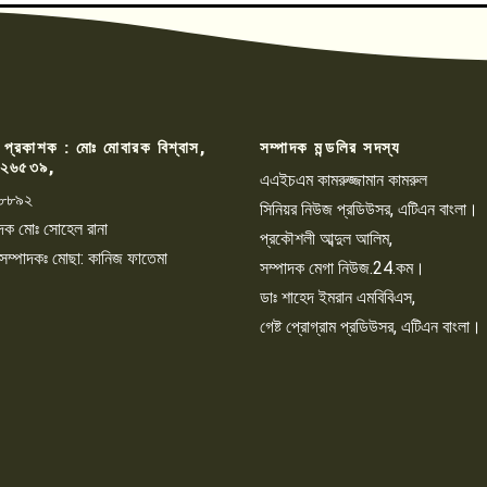
 প্রকাশক : মোঃ মোবারক বিশ্বাস,
সম্পাদক মন্ডলির সদস্য
২৬৫৩৯,
এএইচএম কামরুজ্জামান কামরুল
৮৮৯২
সিনিয়র নিউজ প্রডিউসর, এটিএন বাংলা।
্পাদক মোঃ সোহেল রানা
প্রকৌশলী আব্দুল আলিম,
 সম্পাদকঃ মোছা: কানিজ ফাতেমা
সম্পাদক মেগা নিউজ.24.কম।
ডাঃ শাহেদ ইমরান এমবিবিএস,
গেষ্ট প্রোগ্রাম প্রডিউসর, এটিএন বাংলা।