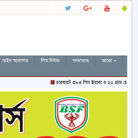
আইন আদালত
লিড নিউজ
গনমাধ্যম
আরো
চারঘাটে ৩৮৪ পিস ইয়াবা ও ২০ গ্রাম হেরোইনসহ একজন গ্