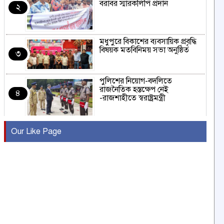
বরাবর স্মারকলিপি প্রদান
২
মধুপুরে বিকাশের ব্যবসায়িক প্রবৃদ্ধি
বিষয়ক মতবিনিময় সভা অনুষ্ঠিত
৩
পুলিশের নিয়োগ-বদলিতে
রাজনৈতিক হস্তক্ষেপ নেই
৪
-রাজশাহীতে স্বরাষ্ট্রমন্ত্রী
কুষ্টিয়ায় মাছরাঙা টেলিভিশনের ১৫
Our Like Page
বছর পূর্তি উদযাপন
৫
সংবাদ সম্মেলনে অভিযোগ অস্বীকার
উদ্দেশ্য প্রণোদিত সংবাদ প্রকাশের
৬
প্রতিবাদ নাজির হাসানের
পাবনার আটঘরিয়ার একদন্তে সিঁধ