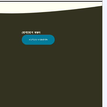
যোগাযোগ করুন
০১৭১২-০২৬৫৩৯