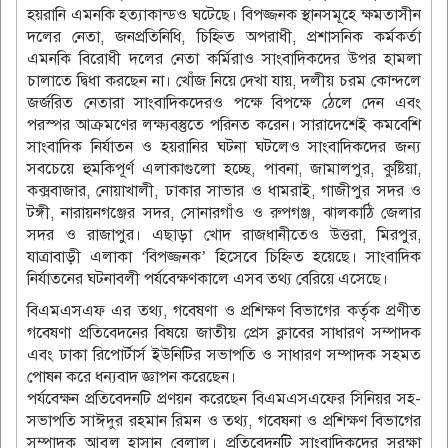
হয়রানি এমনকি হত্যাকান্ডও ঘটেছে। বিপজ্জনক স্থানসমূহে ক্ষমতাসীন
দলের নেতা, জনপ্রতিনিধি, চিহ্নিত অপরাধী, প্রশাসনিক কর্মকর্তা
এমনকি বিরোধী দলের নেতা কর্মিরাও সাংবাদিকদের উপর হামলা
চালাতে দ্বিধা করছেন না। খোঁজ নিয়ে দেখা যায়, দলীয় চরম কোন্দলে
জর্জরিত নেতারা সাংবাদিকদেরও পক্ষে বিপক্ষে ঠেলে দেন এবং
পরস্পর আক্রমণের লক্ষ্যবস্তুতে পরিনত করেন। সারাদেশেই কমবেশি
সাংবাদিক নির্যাতন ও হয়রানির ঘটনা ঘটলেও সাংবাদিকদের জন্য
সবচেয়ে হুমকিপূর্ণ এলাকাগুলো হচ্ছে, পাবনা, জামালপুর, কুষ্টিয়া,
কক্সবাজার, নোয়াখালী, ঢাকার সাভার ও ধামরাই, গাজীপুর সদর ও
টঙ্গী, নারায়নগঞ্জের সদর, সোনারগাঁও ও রুপগঞ্জ, ঝালকাঠি জেলার
সদর ও রাজাপুর। এছাড়া খোদ রাজধানীতেও উত্তরা, মিরপুর,
যাত্রাবাড়ী এলাকা ‘বিপজ্জনক’ হিসেবে চিহ্নিত হয়েছে। সাংবাদিক
নির্যাতনের ঘটনাবলী পর্যবেক্ষণকালে এসব তথ্য বেরিয়ে এসেছে।
বিএমএসএফ এর তথ্য, গবেষণা ও প্রশিক্ষণ বিভাগের কর্তৃক প্রণীত
গবেষণা প্রতিবেদনের বিষয়ে জাতীয় প্রেস ক্লাবের সাধারণ সম্পাদক
এবং ঢাকা রিপোর্টার্স ইউনিটির সভাপতি ও সাধারণ সম্পাদক সহমত
পোষন করে ধন্যবাদ জ্ঞাপন করেছেন।
পর্যবেক্ষন প্রতিবেদনটি প্রণয়ন করেছেন বিএমএসএফের সিনিয়র সহ-
সভাপতি সাঈদুর রহমান রিমন ও তথ্য, গবেষনা ও প্রশিক্ষণ বিভাগের
সম্পাদক আবুল হাসান বেলাল। প্রতিবেদনটি সাংবাদিকদের সুরক্ষা