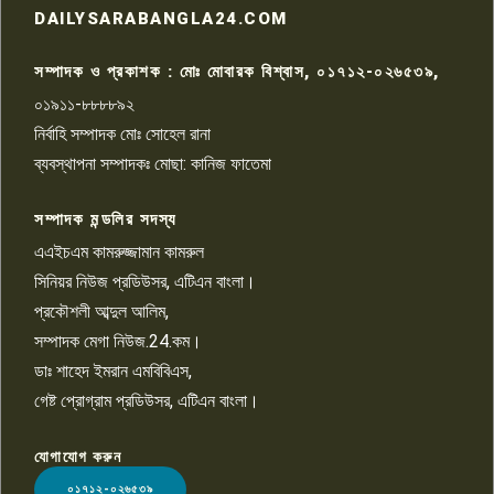
রাজশাহীতে সন্ত্রাসী হামলায় গুরুতর
DAILYSARABANGLA24.COM
আহত সাংবাদিক সম্রাট, হাসপাতালে
৮
চিকিৎসাধীন
সম্পাদক ও প্রকাশক : মোঃ মোবারক বিশ্বাস, ০১৭১২-০২৬৫৩৯,
০১৯১১-৮৮৮৮৯২
পাবনা জেলা জাসাসের আহবায়ক
নির্বাহি সম্পাদক মোঃ সোহেল রানা
খালেদ হোসেন পরাগের বিরুদ্ধে
৯
চাঁদাবাজি ও হয়রানির অভিযোগ
ব্যবস্থাপনা সম্পাদকঃ মোছা: কানিজ ফাতেমা
সম্পাদক মন্ডলির সদস্য
বিশ্বের সঙ্গে শিক্ষার্থীদের সংযোগ গড়ে
তুলতে হবে: শিমুল বিশ্বাস
এএইচএম কামরুজ্জামান কামরুল
১০
সিনিয়র নিউজ প্রডিউসর, এটিএন বাংলা।
প্রকৌশলী আব্দুল আলিম,
সম্পাদক মেগা নিউজ.24.কম।
ডাঃ শাহেদ ইমরান এমবিবিএস,
গেষ্ট প্রোগ্রাম প্রডিউসর, এটিএন বাংলা।
যোগাযোগ করুন
LOGO
০১৭১২-০২৬৫৩৯