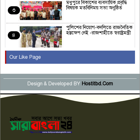
মধুপুরে বিকাশের ব্যবসায়িক প্রবৃদ্ধি
বিষয়ক মতবিনিময় সভা অনুষ্ঠিত
৩
পুলিশের নিয়োগ-বদলিতে রাজনৈতিক
হস্তক্ষেপ নেই -রাজশাহীতে স্বরাষ্ট্রমন্ত্রী
৪
Our Like Page
কুষ্টিয়ায় মাছরাঙা টেলিভিশনের ১৫
বছর পূর্তি উদযাপন
৫
Design & Developed BY
Hostitbd.Com
সংবাদ সম্মেলনে অভিযোগ অস্বীকার
উদ্দেশ্য প্রণোদিত সংবাদ প্রকাশের
৬
প্রতিবাদ নাজির হাসানের
পাবনার আটঘরিয়ার একদন্তে সিঁধ
কেটে ঘরে ঢুকে স্কুল শিক্ষিকাকে হত্যা
৭
টয়লেটের ট্যাংকি থেকে লাশ উদ্ধার