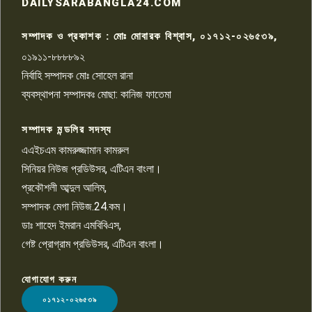
রাজশাহীতে সন্ত্রাসী হামলায় গুরুতর
DAILYSARABANGLA24.COM
আহত সাংবাদিক সম্রাট, হাসপাতালে
৮
চিকিৎসাধীন
সম্পাদক ও প্রকাশক : মোঃ মোবারক বিশ্বাস, ০১৭১২-০২৬৫৩৯,
০১৯১১-৮৮৮৮৯২
পাবনা জেলা জাসাসের আহবায়ক
নির্বাহি সম্পাদক মোঃ সোহেল রানা
খালেদ হোসেন পরাগের বিরুদ্ধে
৯
চাঁদাবাজি ও হয়রানির অভিযোগ
ব্যবস্থাপনা সম্পাদকঃ মোছা: কানিজ ফাতেমা
সম্পাদক মন্ডলির সদস্য
বিশ্বের সঙ্গে শিক্ষার্থীদের সংযোগ গড়ে
তুলতে হবে: শিমুল বিশ্বাস
এএইচএম কামরুজ্জামান কামরুল
১০
সিনিয়র নিউজ প্রডিউসর, এটিএন বাংলা।
প্রকৌশলী আব্দুল আলিম,
সম্পাদক মেগা নিউজ.24.কম।
ডাঃ শাহেদ ইমরান এমবিবিএস,
গেষ্ট প্রোগ্রাম প্রডিউসর, এটিএন বাংলা।
যোগাযোগ করুন
LOGO
০১৭১২-০২৬৫৩৯