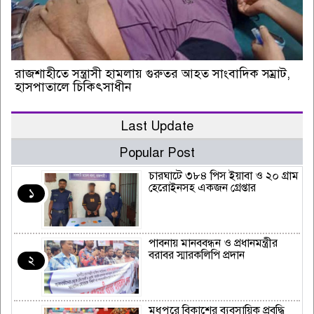
রাজশাহীতে সন্ত্রাসী হামলায় গুরুতর আহত সাংবাদিক সম্রাট,
হাসপাতালে চিকিৎসাধীন
Last Update
Popular Post
চারঘাটে ৩৮৪ পিস ইয়াবা ও ২০ গ্রাম
হেরোইনসহ একজন গ্রেপ্তার
১
পাবনায় মানববন্ধন ও প্রধানমন্ত্রীর
বরাবর স্মারকলিপি প্রদান
২
মধুপুরে বিকাশের ব্যবসায়িক প্রবৃদ্ধি