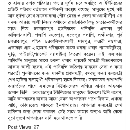
৩ হাজার ৫শত পরিবার। পদ্মার দূর্গম চরে অবস্থিত এ ইউনিয়নের
প্রতিটি পরিবার বর্তমানে পানিবন্দী অবস্থায় রয়েছে। মানুষের দুঃখ, কষ্ট
আর দূর্দশা দেখে সাবেক বাঘা পৌর মেয়র ও জেলা আওয়ামীলীগ এর
সদস্য আক্কাছ আলী নিজস্ব অর্থায়নে রাজনৈতিক কিছু নেতার-কর্মীদের
সাথে নিয়ে চকরাজাপুর ইউনিয়নের পানিবন্দি এলাকা পূর্ব
কালিদাসখালী, পলাশি ফতেপুর, ফতেপুর পলাশি, লক্ষীনগর, পূর্ব
চকরাজাপুর, পশ্চিম চরকালিদাসখালী, দাদপুর, করারী নওশারা,
এলাকার প্রায় ২ হাজার পরিবারের মাঝে শুকনা খাবার প্যাকেট(চিড়া,
মুড়ি, পাউরুটি,প্যাকেট স্যালাইন) বিতরণ করেন। এই এলাকায়
পানিবন্দি মানুষের মাঝে শুকনা খাবার প্যাকেট সামগ্রী বিতরণকালে
আক্কাস আলী বলেন, এই পানিবন্দি ক্ষতিগ্রস্ত মানুষের সেবা ও বন্যা
পরবর্তী পুনর্বাসনের জন্য মাননীয় প্রধানমন্ত্রী, বঙ্গবন্ধু কন্যা জননেত্রী
শেখ হাসিনা নানামুখী পরিকল্পনা হাতে নিয়েছে। সরকারের পাশাপাশি
বন্যার্তদের পাশে সমাজের বিত্তবানদেরও এগিয়ে আসার আহব্বান
জানান তিনি । চকরাজাপুর ইউনিয়নের মানুষের উদ্দেশ্যে তিনি বলেন,
আমি আপনাদের আক্কাছ আগে যেমন আপনাদের পাশে ছিলাম, এখনো
আছি, ভবিষ্যতেও থাকবো ইনশাআল্লাহ। আপনারা জননেত্রী শেখ
হাসিনার জন্য দোয়া করবেন, সেই সাথে আমার জন্যও আমি যেনো
সুখে দুঃখে আপনাদের সাথী হয়ে থাকতে পারি।
Post Views:
27