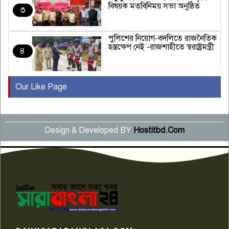
বিষয়ক মতবিনিময় সভা অনুষ্ঠিত
৩
পুলিশের নিয়োগ-বদলিতে রাজনৈতিক
হস্তক্ষেপ নেই -রাজশাহীতে স্বরাষ্ট্রমন্ত্রী
৪
Our Like Page
কুষ্টিয়ায় মাছরাঙা টেলিভিশনের ১৫
বছর পূর্তি উদযাপন
৫
Design & Developed BY
Hostitbd.Com
সংবাদ সম্মেলনে অভিযোগ অস্বীকার
উদ্দেশ্য প্রণোদিত সংবাদ প্রকাশের
৬
প্রতিবাদ নাজির হাসানের
পাবনার আটঘরিয়ার একদন্তে সিঁধ
কেটে ঘরে ঢুকে স্কুল শিক্ষিকাকে হত্যা
৭
টয়লেটের ট্যাংকি থেকে লাশ উদ্ধার