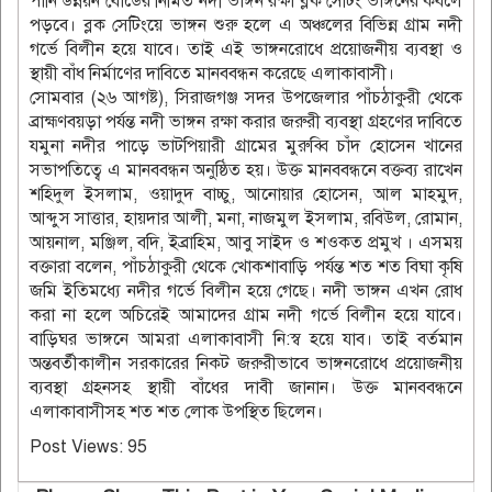
পানি উন্নয়ন বোর্ডের নির্মিত নদী ভাঙ্গন রক্ষা ব্লক সেটিং ভাঙ্গনের কবলে
পড়বে। ব্লক সেটিংয়ে ভাঙ্গন শুরু হলে এ অঞ্চলের বিভিন্ন গ্রাম নদী
গর্ভে বিলীন হয়ে যাবে। তাই এই ভাঙ্গনরোধে প্রয়োজনীয় ব্যবস্থা ও
স্থায়ী বাঁধ নির্মাণের দাবিতে মানববন্ধন করেছে এলাকাবাসী।
সোমবার (২৬ আগষ্ট), সিরাজগঞ্জ সদর উপজেলার পাঁচঠাকুরী থেকে
ব্রাহ্মণবয়ড়া পর্যন্ত নদী ভাঙ্গন রক্ষা করার জরুরী ব্যবস্থা গ্রহণের দাবিতে
যমুনা নদীর পাড়ে ভাটপিয়ারী গ্রামের মুরুব্বি চাঁদ হোসেন খানের
সভাপতিত্বে এ মানববন্ধন অনুষ্ঠিত হয়। উক্ত মানববন্ধনে বক্তব্য রাখেন
শহিদুল ইসলাম, ওয়াদুদ বাচ্চু, আনোয়ার হোসেন, আল মাহমুদ,
আব্দুস সাত্তার, হায়দার আলী, মনা, নাজমুল ইসলাম, রবিউল, রোমান,
আয়নাল, মঞ্জিল, বদি, ইব্রাহিম, আবু সাইদ ও শওকত প্রমুখ । এসময়
বক্তারা বলেন, পাঁচঠাকুরী থেকে খোকশাবাড়ি পর্যন্ত শত শত বিঘা কৃষি
জমি ইতিমধ্যে নদীর গর্ভে বিলীন হয়ে গেছে। নদী ভাঙ্গন এখন রোধ
করা না হলে অচিরেই আমাদের গ্রাম নদী গর্ভে বিলীন হয়ে যাবে।
বাড়িঘর ভাঙ্গনে আমরা এলাকাবাসী নি:স্ব হয়ে যাব। তাই বর্তমান
অন্তবর্তীকালীন সরকারের নিকট জরুরীভাবে ভাঙ্গনরোধে প্রয়োজনীয়
ব্যবস্থা গ্রহনসহ স্থায়ী বাঁধের দাবী জানান। উক্ত মানববন্ধনে
এলাকাবাসীসহ শত শত লোক উপস্থিত ছিলেন।
Post Views:
95