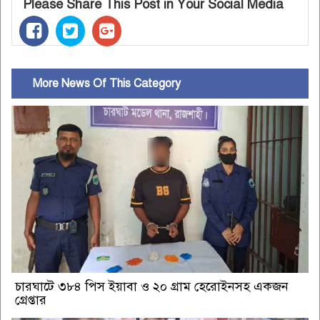
Please Share This Post in Your Social Media
More News Of This Category
চারঘাটে ৩৮৪ পিস ইয়াবা ও ২০ গ্রাম হেরোইনসহ একজন
গ্রেপ্তার