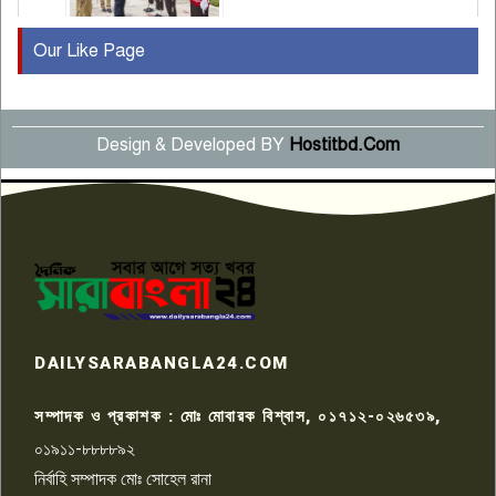
Our Like Page
কুষ্টিয়ায় মাছরাঙা টেলিভিশনের ১৫
বছর পূর্তি উদযাপন
৫
Design & Developed BY
Hostitbd.Com
সংবাদ সম্মেলনে অভিযোগ অস্বীকার
উদ্দেশ্য প্রণোদিত সংবাদ প্রকাশের
৬
প্রতিবাদ নাজির হাসানের
পাবনার আটঘরিয়ার একদন্তে সিঁধ
কেটে ঘরে ঢুকে স্কুল শিক্ষিকাকে হত্যা
৭
টয়লেটের ট্যাংকি থেকে লাশ উদ্ধার
রাজশাহীতে সন্ত্রাসী হামলায় গুরুতর
DAILYSARABANGLA24.COM
আহত সাংবাদিক সম্রাট, হাসপাতালে
৮
চিকিৎসাধীন
সম্পাদক ও প্রকাশক : মোঃ মোবারক বিশ্বাস, ০১৭১২-০২৬৫৩৯,
০১৯১১-৮৮৮৮৯২
পাবনা জেলা জাসাসের আহবায়ক
নির্বাহি সম্পাদক মোঃ সোহেল রানা
খালেদ হোসেন পরাগের বিরুদ্ধে
৯