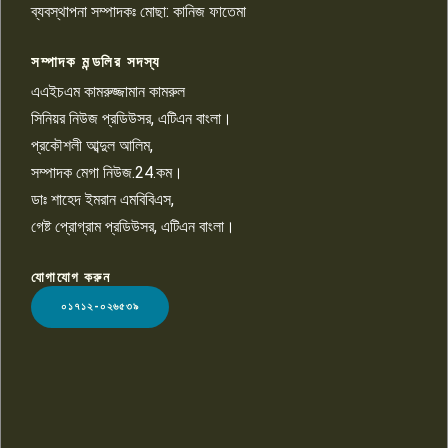
চাঁদাবাজি ও হয়রানির অভিযোগ
ব্যবস্থাপনা সম্পাদকঃ মোছা: কানিজ ফাতেমা
সম্পাদক মন্ডলির সদস্য
বিশ্বের সঙ্গে শিক্ষার্থীদের সংযোগ গড়ে
তুলতে হবে: শিমুল বিশ্বাস
এএইচএম কামরুজ্জামান কামরুল
১০
সিনিয়র নিউজ প্রডিউসর, এটিএন বাংলা।
প্রকৌশলী আব্দুল আলিম,
সম্পাদক মেগা নিউজ.24.কম।
ডাঃ শাহেদ ইমরান এমবিবিএস,
গেষ্ট প্রোগ্রাম প্রডিউসর, এটিএন বাংলা।
যোগাযোগ করুন
LOGO
০১৭১২-০২৬৫৩৯