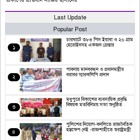
Last Update
Popular Post
চারঘাটে ৩৮৪ পিস ইয়াবা ও ২০ গ্রাম
হেরোইনসহ একজন গ্রেপ্তার
১
পাবনায় মানববন্ধন ও প্রধানমন্ত্রীর
বরাবর স্মারকলিপি প্রদান
২
মধুপুরে বিকাশের ব্যবসায়িক প্রবৃদ্ধি
বিষয়ক মতবিনিময় সভা অনুষ্ঠিত
৩
পুলিশের নিয়োগ-বদলিতে রাজনৈতিক
হস্তক্ষেপ নেই -রাজশাহীতে স্বরাষ্ট্রমন্ত্রী
৪