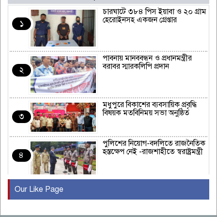
চারঘাটে ৩৮৪ পিস ইয়াবা ও ২০ গ্রাম
হেরোইনসহ একজন গ্রেপ্তার
১
পাবনায় মানববন্ধন ও প্রধানমন্ত্রীর
বরাবর স্মারকলিপি প্রদান
২
মধুপুরে বিকাশের ব্যবসায়িক প্রবৃদ্ধি
বিষয়ক মতবিনিময় সভা অনুষ্ঠিত
৩
পুলিশের নিয়োগ-বদলিতে রাজনৈতিক
হস্তক্ষেপ নেই -রাজশাহীতে স্বরাষ্ট্রমন্ত্রী
৪
Our Like Page
কুষ্টিয়ায় মাছরাঙা টেলিভিশনের ১৫
বছর পূর্তি উদযাপন
৫