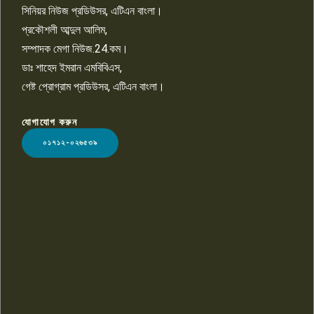
সিনিয়র নিউজ প্রডিউসর, এটিএন বাংলা।
প্রকৌশলী আব্দুল আলিম,
সম্পাদক মেগা নিউজ.24.কম।
ডাঃ শাহেদ ইমরান এমবিবিএস,
গেষ্ট প্রোগ্রাম প্রডিউসর, এটিএন বাংলা।
যোগাযোগ করুন
LOGO
০১৭১২-০২৬৫৩৯