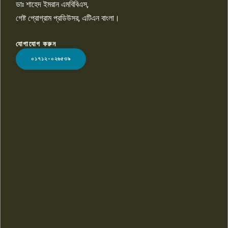
ডাঃ শাহেদ ইমরান এমবিবিএস,
গেষ্ট প্রোগ্রাম প্রডিউসর, এটিএন বাংলা।
যোগাযোগ করুন
LOGO
০১৭১২-০২৬৫৩৯