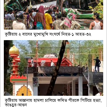
কুষ্টিয়ায় ২ বাসের মুখোমুখি সংঘর্ষে নিহত-১ আহত-৩২
কুষ্টিয়ায় আস্তানায় হামলা চালিয়ে কথিত পীরকে পিটিয়ে হত্যা,
ভাঙচুর-আগুন