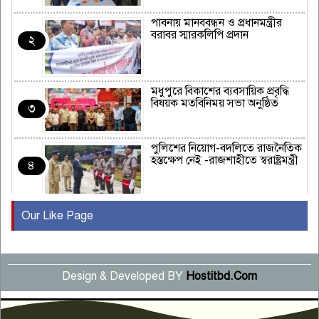
পাবনায় মানববন্ধন ও প্রধানমন্ত্রীর
বরাবর স্মারকলিপি প্রদান
২
মধুপুরে বিকাশের ব্যবসায়িক প্রবৃদ্ধি
বিষয়ক মতবিনিময় সভা অনুষ্ঠিত
৩
পুলিশের নিয়োগ-বদলিতে রাজনৈতিক
হস্তক্ষেপ নেই -রাজশাহীতে স্বরাষ্ট্রমন্ত্রী
৪
Our Like Page
কুষ্টিয়ায় মাছরাঙা টেলিভিশনের ১৫
বছর পূর্তি উদযাপন
৫
Design & Developed BY
Hostitbd.Com
সংবাদ সম্মেলনে অভিযোগ অস্বীকার
উদ্দেশ্য প্রণোদিত সংবাদ প্রকাশের
৬
প্রতিবাদ নাজির হাসানের