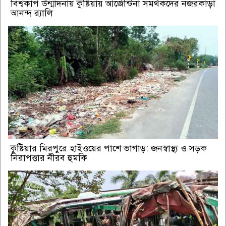
বিশ্বকাপ উন্মাদনায় কুষ্টিয়ায় আর্জেন্টিনা সমর্থকদের নজরকাড়া
আনন্দ র‌্যালি
কুষ্টিয়ার মিরপুরে হাইওয়ের পাশে ভাগাড়: জনস্বাস্থ্য ও সড়ক
নিরাপত্তার নীরব হুমকি