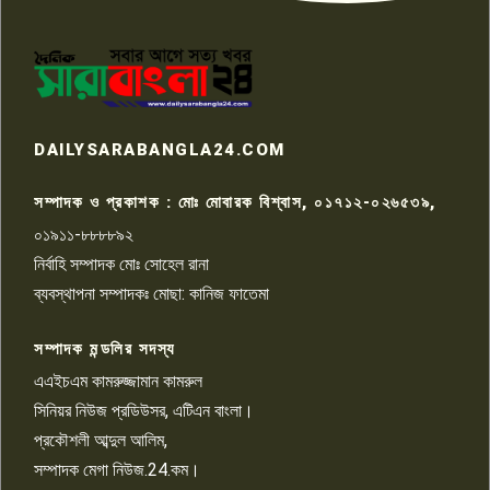
পাবনার আটঘরিয়ার একদন্তে সিঁধ
কেটে ঘরে ঢুকে স্কুল শিক্ষিকাকে হত্যা
৭
টয়লেটের ট্যাংকি থেকে লাশ উদ্ধার
রাজশাহীতে সন্ত্রাসী হামলায় গুরুতর
DAILYSARABANGLA24.COM
আহত সাংবাদিক সম্রাট, হাসপাতালে
৮
চিকিৎসাধীন
সম্পাদক ও প্রকাশক : মোঃ মোবারক বিশ্বাস, ০১৭১২-০২৬৫৩৯,
০১৯১১-৮৮৮৮৯২
পাবনা জেলা জাসাসের আহবায়ক
নির্বাহি সম্পাদক মোঃ সোহেল রানা
খালেদ হোসেন পরাগের বিরুদ্ধে
৯
চাঁদাবাজি ও হয়রানির অভিযোগ
ব্যবস্থাপনা সম্পাদকঃ মোছা: কানিজ ফাতেমা
সম্পাদক মন্ডলির সদস্য
বিশ্বের সঙ্গে শিক্ষার্থীদের সংযোগ গড়ে
তুলতে হবে: শিমুল বিশ্বাস
এএইচএম কামরুজ্জামান কামরুল
১০
সিনিয়র নিউজ প্রডিউসর, এটিএন বাংলা।
প্রকৌশলী আব্দুল আলিম,
সম্পাদক মেগা নিউজ.24.কম।