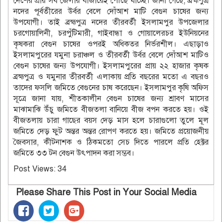
দেশের প্রায় সব জেলার বাজারেই পৌঁছে যাচ্ছে। জানা গেছে, ব্রহ্মপুত্র
নদের পূর্বতীরের উর্বর বেলে দোঁআশ মাটি বেগুন চাষের জন্য
উপযোগী। তাই ব্রহ্মপুত্র নদের তীরবর্তী ইসলামপুর উপজেলার
চরগোয়ালিনী, চরপুঁটিমারী, গাইবান্ধা ও গোয়ালেরচর ইউনিয়নের
কৃষকরা বেগুন চাষের ওপরই অধিকতর নির্ভরশীল। এছাড়াও
ইসলামপুরের যমুনা চরাঞ্চল ও তীরবর্তী উর্বর বেলে দোঁআশ মাটিও
বেগুন চাষের জন্য উপযোগী। ইসলামপুরের প্রায় ২২ হাজার কৃষক
ব্রহ্মপুত্র ও যমুনার তীরবর্তী এলাকায় প্রতি বছরের মতো এ বছরও
তাদের ফসলি জমিতে বেগুনের চাষ করেছেন। ইসলামপুর কৃষি অফিস
সূত্রে জানা যায়, শীতকালীন বেগুন চাষের জন্য শ্রাবণ মাসের
মাঝামাঝি উঁচু জমিতে বীজতলা বানিয়ে বীজ বপন করতে হয়। ওই
বীজতলায় চারা গাছের বয়স দেড় মাস হলে চারাগুলো তুলে মূল
জমিতে দেড় ফুট অন্তর অন্তর রোপণ করতে হয়। জমিতে প্রয়োজনীয়
জৈবসার, কীটনাশক ও ঠিকমতো সেচ দিতে পারলে প্রতি হেক্টর
জমিতে ৩৩ টন বেগুন উৎপাদন করা সম্ভব।
Post Views:
34
Please Share This Post in Your Social Media