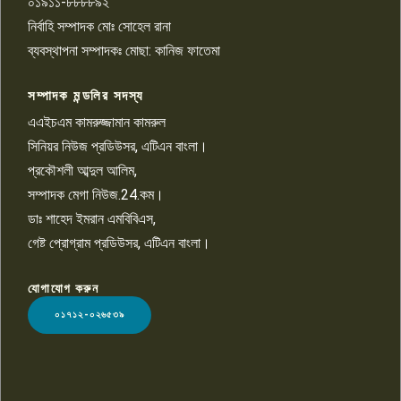
০১৯১১-৮৮৮৮৯২
পাবনা জেলা জাসাসের আহবায়ক
নির্বাহি সম্পাদক মোঃ সোহেল রানা
খালেদ হোসেন পরাগের বিরুদ্ধে
৯
চাঁদাবাজি ও হয়রানির অভিযোগ
ব্যবস্থাপনা সম্পাদকঃ মোছা: কানিজ ফাতেমা
সম্পাদক মন্ডলির সদস্য
বিশ্বের সঙ্গে শিক্ষার্থীদের সংযোগ গড়ে
তুলতে হবে: শিমুল বিশ্বাস
এএইচএম কামরুজ্জামান কামরুল
১০
সিনিয়র নিউজ প্রডিউসর, এটিএন বাংলা।
প্রকৌশলী আব্দুল আলিম,
সম্পাদক মেগা নিউজ.24.কম।
ডাঃ শাহেদ ইমরান এমবিবিএস,
গেষ্ট প্রোগ্রাম প্রডিউসর, এটিএন বাংলা।
যোগাযোগ করুন
LOGO
০১৭১২-০২৬৫৩৯