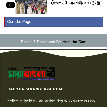
হস্তক্ষেপ নেই -রাজশাহীতে স্বরাষ্ট্রমন্ত্রী
৪
Our Like Page
কুষ্টিয়ায় মাছরাঙা টেলিভিশনের ১৫
বছর পূর্তি উদযাপন
৫
Design & Developed BY
Hostitbd.Com
সংবাদ সম্মেলনে অভিযোগ অস্বীকার
উদ্দেশ্য প্রণোদিত সংবাদ প্রকাশের
৬
প্রতিবাদ নাজির হাসানের
পাবনার আটঘরিয়ার একদন্তে সিঁধ
কেটে ঘরে ঢুকে স্কুল শিক্ষিকাকে হত্যা
৭
টয়লেটের ট্যাংকি থেকে লাশ উদ্ধার
রাজশাহীতে সন্ত্রাসী হামলায় গুরুতর
DAILYSARABANGLA24.COM
আহত সাংবাদিক সম্রাট, হাসপাতালে
৮
চিকিৎসাধীন
সম্পাদক ও প্রকাশক : মোঃ মোবারক বিশ্বাস, ০১৭১২-০২৬৫৩৯,