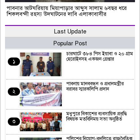
পাবনার আটঘরিয়ায় মিয়াপাড়ার আব্দুস সালাম ৬বছর ধরে
শিকলবন্দী রহস্য উদঘাটনের দাবি এলাকাবাসীর
Last Update
Popular Post
চারঘাটে ৩৮৪ পিস ইয়াবা ও ২০ গ্রাম
হেরোইনসহ একজন গ্রেপ্তার
১
পাবনায় মানববন্ধন ও প্রধানমন্ত্রীর
বরাবর স্মারকলিপি প্রদান
২
মধুপুরে বিকাশের ব্যবসায়িক প্রবৃদ্ধি
বিষয়ক মতবিনিময় সভা অনুষ্ঠিত
৩
পুলিশের নিয়োগ-বদলিতে রাজনৈতিক