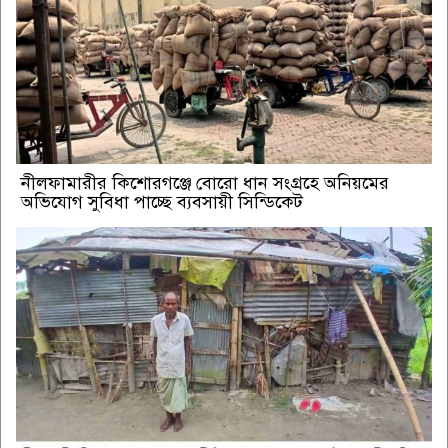
নীলফামারীর কিশোরগঞ্জে বোরো ধান সংগ্রহে অনিয়মের
অভিযোগ সুবিধা পাচ্ছে ব্যবসায়ী সিন্ডিকেট