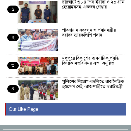
চারঘাটে ৩৮৪ পিস ইয়াবা ও ২০ গ্রাম
হেরোইনসহ একজন গ্রেপ্তার
১
পাবনায় মানববন্ধন ও প্রধানমন্ত্রীর
বরাবর স্মারকলিপি প্রদান
২
মধুপুরে বিকাশের ব্যবসায়িক প্রবৃদ্ধি
বিষয়ক মতবিনিময় সভা অনুষ্ঠিত
৩
পুলিশের নিয়োগ-বদলিতে রাজনৈতিক
হস্তক্ষেপ নেই -রাজশাহীতে স্বরাষ্ট্রমন্ত্রী
৪
Our Like Page
কুষ্টিয়ায় মাছরাঙা টেলিভিশনের ১৫
বছর পূর্তি উদযাপন
৫