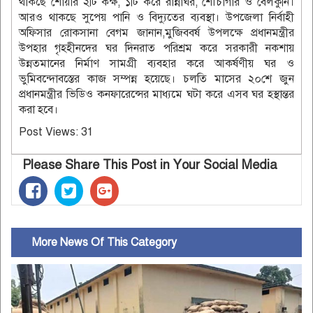
থাকছে শোয়ার ২টি কক্ষ, ১টি করে রান্নাঘর, শৌচাগার ও বেলকুনি।
আরও থাকছে সুপেয় পানি ও বিদ্যুতের ব্যবস্থা। উপজেলা নির্বাহী
অফিসার রোকসানা বেগম জানান,মুজিববর্ষ উপলক্ষে প্রধানমন্ত্রীর
উপহার গৃহহীনদের ঘর দিনরাত পরিশ্রম করে সরকারী নকশায়
উন্নতমানের নির্মাণ সামগ্রী ব্যবহার করে আকর্ষণীয় ঘর ও
ভুমিবন্দোবস্তের কাজ সম্পন্ন হয়েছে। চলতি মাসের ২০শে জুন
প্রধানমন্ত্রীর ভিডিও কনফারেন্সের মাধ্যমে ঘটা করে এসব ঘর হস্থান্তর
করা হবে।
Post Views:
31
Please Share This Post in Your Social Media
More News Of This Category