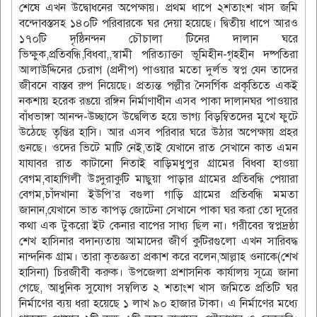
শেষে এখন উদ্বোধনের অপেক্ষায়। প্রথম ধাপে ২শতাংশ খাস জমি
বন্দোবস্তসহ ১৪০টি পরিবারকে ঘর দেয়া হয়েছে। দ্বিতীয় ধাপে আরও
১৭০টি দৃষ্ঠিনন্দন চৌচালা টিনের দালান ঘরে
ভিক্ষুক,প্রতিবন্ধি,বিধবা,,স্বামী পরিত্যাক্তা ভূমিহীন-গৃহহীন দষ্পতিরা
আলাউদ্দিনের চেরাগ (প্রদীপ) পাওয়ার মতো দুর্লভ স্বপ্ন যেন তাদের
জীবনে বাস্তব রুপ নিয়েছে। প্রত্যন্ত পল্লীর নৈসর্গিক প্রকৃতিতে একই
নকশায় হরেক রঙয়ে রঙ্গিন নির্মাণাধীন এসব পাকা দালানঘর পাওয়ার
বাঁধভাঙ্গা আনন্দ-উচ্ছাসে উদ্বেলিত হয়ে ভাগ্য বিড়ম্বিতদের মুখে ফুটে
উঠেছে তৃপ্তির হাসি। আর এসব পরিবার ঘরে উঠার অপেক্ষায় প্রহর
গুনছে। ওদের ভিটে মাটি নেই,তাই যেখানে রাত সেখানে কাত এমন
যাযাবর রাত কাটানো নিতাই বাড়িমধুপুর গ্রামের বিধবা হাওয়া
বেগম,বাহাগিলী উঃদুরাকুটি মাছুয়া পাড়ার গ্রামের প্রতিবন্ধি পেয়ারা
বেগম,চাঁদখানা ইউপি’র বগুলা গাড়ি গ্রামের প্রতিবন্ধি মমতা
জানান,যেখানে ভাত কাপড় জোটেনা সেখানে পাকা ঘর করা তো দূরের
কথা এক টুকরো ইট কেনার বাপের সাধ্য ছিল না। গরীবের স্বপ্নদ্রষ্ঠা
শেখ হাসিনার বদান্যতায় আমাদের জীর্ণ কুটিরগুলো এখন সারিবদ্ধ
নান্দনিক গ্রাম। তারা কৃতজ্ঞতা প্রকাশ করে বলেন,আল্লাহ ওনাকে(শেখ
হাসিনা) চিরজীবী করুক। উপজেলা প্রশাসনিক কার্যালয় সূত্রে জানা
গেছে, আধুনিক সুযোগ সম্বলিত ২ শতাংশ খাস জমিতে প্রতিটি ঘর
নির্মাণের ব্যয় ধরা হয়েছে ১ লাখ ৯০ হাজার টাকা। এ নির্মাণের মধ্যে