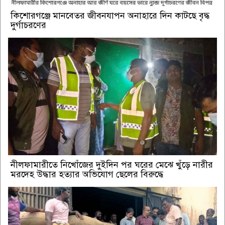
কিশোরগঞ্জে মানবেতর জীবনযাপন অনাহারে দিন কাটছে বৃদ্ধ
দুর্গাচরণের
নীলফামারীতে নিখোঁজের দুইদিন পর ঘরের মেঝে খুঁড়ে নারীর
মরদেহ উদ্ধার হত্যার অভিযোগ ছেলের বিরুদ্ধে