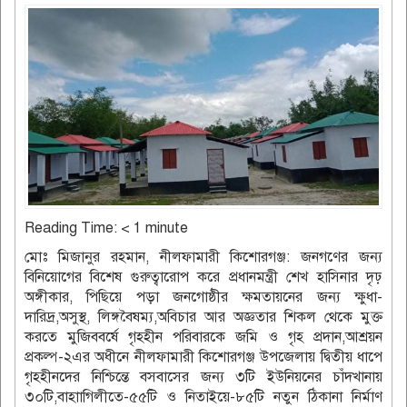
Reading Time:
< 1
minute
মোঃ মিজানুর রহমান, নীলফামারী কিশোরগঞ্জ: জনগণের জন্য
বিনিয়োগের বিশেষ গুরুত্বারোপ করে প্রধানমন্ত্রী শেখ হাসিনার দৃঢ়
অঙ্গীকার, পিছিয়ে পড়া জনগোষ্ঠীর ক্ষমতায়নের জন্য ক্ষুধা-
দারিদ্র,অসুস্থ, লিঙ্গবৈষম্য,অবিচার আর অজ্ঞতার শিকল থেকে মুক্ত
করতে মুজিববর্ষে গৃহহীন পরিবারকে জমি ও গৃহ প্রদান,আশ্রয়ন
প্রকল্প-২এর অধীনে নীলফামারী কিশোরগঞ্জ উপজেলায় দ্বিতীয় ধাপে
গৃহহীনদের নিশ্চিন্তে বসবাসের জন্য ৩টি ইউনিয়নের চাঁদখানায়
৩০টি,বাহাাগিলীতে-৫৫টি ও নিতাইয়ে-৮৫টি নতুন ঠিকানা নির্মাণ