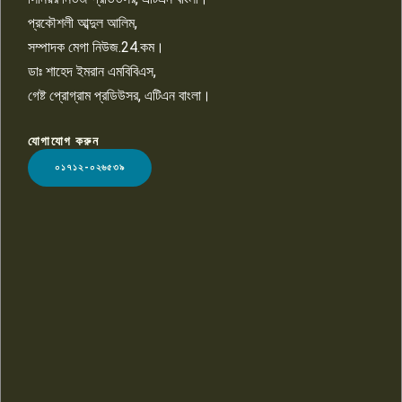
প্রকৌশলী আব্দুল আলিম,
সম্পাদক মেগা নিউজ.24.কম।
ডাঃ শাহেদ ইমরান এমবিবিএস,
গেষ্ট প্রোগ্রাম প্রডিউসর, এটিএন বাংলা।
যোগাযোগ করুন
LOGO
০১৭১২-০২৬৫৩৯