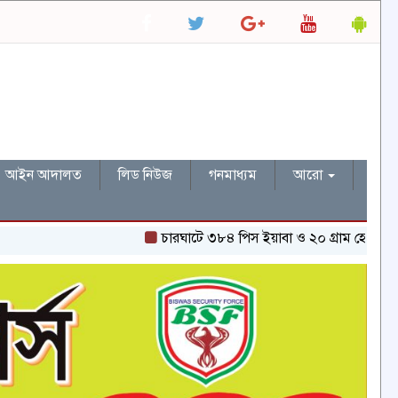
আইন আদালত
লিড নিউজ
গনমাধ্যম
আরো
চারঘাটে ৩৮৪ পিস ইয়াবা ও ২০ গ্রাম হেরোইনসহ একজন গ্র