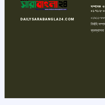
সম্পাদক ও
০১৭১২-০
০১৯১১-৮৮
DAILYSARABANGLA24.COM
নির্বাহি সম
ব্যবস্থাপনা
LOGO