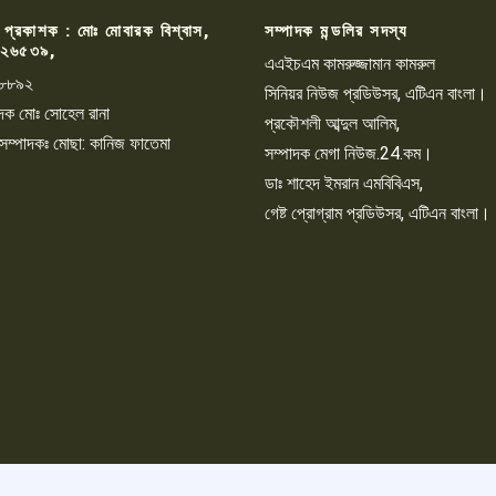
 প্রকাশক : মোঃ মোবারক বিশ্বাস,
সম্পাদক মন্ডলির সদস্য
২৬৫৩৯,
এএইচএম কামরুজ্জামান কামরুল
৮৮৯২
সিনিয়র নিউজ প্রডিউসর, এটিএন বাংলা।
্পাদক মোঃ সোহেল রানা
প্রকৌশলী আব্দুল আলিম,
 সম্পাদকঃ মোছা: কানিজ ফাতেমা
সম্পাদক মেগা নিউজ.24.কম।
ডাঃ শাহেদ ইমরান এমবিবিএস,
গেষ্ট প্রোগ্রাম প্রডিউসর, এটিএন বাংলা।