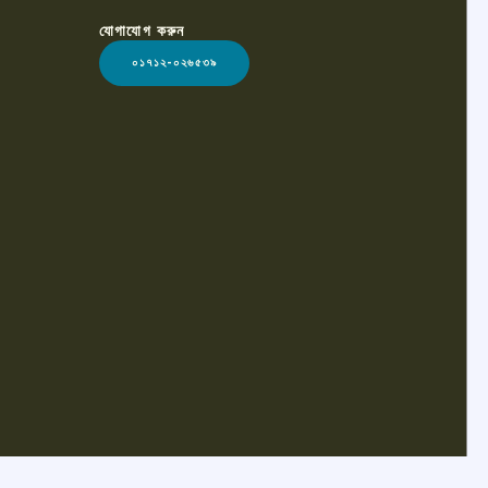
যোগাযোগ করুন
০১৭১২-০২৬৫৩৯