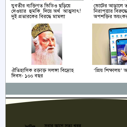
যুবতীর ব্যক্তিগত ভিডিও ছড়িয়ে
ভোটের আড়ালে তথ্য
দেওয়ার হুমকি দিয়ে অর্থ আত্মসাৎ!
নিরাপত্তার বিরুদ্
দুই প্রতারকের বিরদ্ধে মামলা
অপশক্তির ভয়ংক
ঐতিহাসিক রক্তাক্ত সলঙ্গা বিদ্রোহ
‘প্রিয় শিক্ষালয়’
দিবস- ১০০ বছর