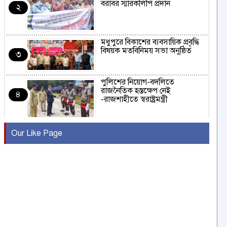
বরাবর স্মারকলিপি প্রদান
২
মধুপুরে বিকাশের ব্যবসায়িক প্রবৃদ্ধি
বিষয়ক মতবিনিময় সভা অনুষ্ঠিত
৩
পুলিশের নিয়োগ-বদলিতে
রাজনৈতিক হস্তক্ষেপ নেই
৪
-রাজশাহীতে স্বরাষ্ট্রমন্ত্রী
কুষ্টিয়ায় মাছরাঙা টেলিভিশনের ১৫
Our Like Page
বছর পূর্তি উদযাপন
৫
সংবাদ সম্মেলনে অভিযোগ অস্বীকার
উদ্দেশ্য প্রণোদিত সংবাদ প্রকাশের
৬
প্রতিবাদ নাজির হাসানের
পাবনার আটঘরিয়ার একদন্তে সিঁধ