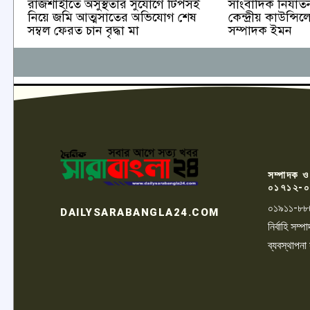
রাজশাহীতে অসুস্থতার সুযোগে টিপসই
সাংবাদিক নির্যা
নিয়ে জমি আত্মসাতের অভিযোগ শেষ
কেন্দ্রীয় কাউন্
সম্বল ফেরত চান বৃদ্ধা মা
সম্পাদক ইমন
সম্পাদক ও
০১৭১২-০
০১৯১১-৮৮
DAILYSARABANGLA24.COM
নির্বাহি সম
ব্যবস্থাপনা
LOGO