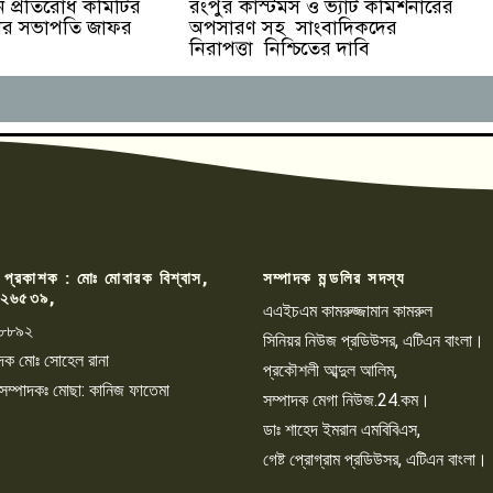
তন প্রতিরোধ কমিটির
রংপুর কাস্টমস ও ভ্যাট কমিশনারের
সিলের সভাপতি জাফর
অপসারণ সহ সাংবাদিকদের
নিরাপত্তা নিশ্চিতের দাবি
 প্রকাশক : মোঃ মোবারক বিশ্বাস,
সম্পাদক মন্ডলির সদস্য
২৬৫৩৯,
এএইচএম কামরুজ্জামান কামরুল
৮৮৯২
সিনিয়র নিউজ প্রডিউসর, এটিএন বাংলা।
্পাদক মোঃ সোহেল রানা
প্রকৌশলী আব্দুল আলিম,
 সম্পাদকঃ মোছা: কানিজ ফাতেমা
সম্পাদক মেগা নিউজ.24.কম।
ডাঃ শাহেদ ইমরান এমবিবিএস,
গেষ্ট প্রোগ্রাম প্রডিউসর, এটিএন বাংলা।