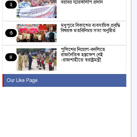
বরাবর স্মারকলিপি প্রদান
২
মধুপুরে বিকাশের ব্যবসায়িক প্রবৃদ্ধি
বিষয়ক মতবিনিময় সভা অনুষ্ঠিত
৩
পুলিশের নিয়োগ-বদলিতে
রাজনৈতিক হস্তক্ষেপ নেই
৪
-রাজশাহীতে স্বরাষ্ট্রমন্ত্রী
কুষ্টিয়ায় মাছরাঙা টেলিভিশনের ১৫
Our Like Page
বছর পূর্তি উদযাপন
৫
সংবাদ সম্মেলনে অভিযোগ অস্বীকার
উদ্দেশ্য প্রণোদিত সংবাদ প্রকাশের
৬
প্রতিবাদ নাজির হাসানের
পাবনার আটঘরিয়ার একদন্তে সিঁধ