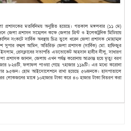
েলা প্রশাসকের মতবিনিময় অনুষ্ঠিত হয়েছে। গতকাল মঙ্গলবার (১১ মে)
ে জেলা প্রশাসন সম্মেলন কক্ষে জেলার প্রিন্ট ও ইলেকট্রনিক মিডিয়ায়
িন সংকটে সার্বিক অবস্থায় চিত্র তুলে ধরেন জেলা প্রশাসক মোহাম্মদ
 সুপার রুহুল আমিন, অতিরিক্ত জেলা প্রশাসক (সার্বিক) মো. হাফিজুর
উল ইসলাম, প্রেসক্লাবের সভাপতি এডভোকেট আহসান হাবীব নীলু, সাধারণ
লা প্রশাসক জানান, জেলায় এখন পর্যন্ত করোনায় আক্রান্ত হয়ে মৃত্যু বরণ
হাজার ৮২৪টি, ফলাফল পাওয়া গেছে ৭হাজার ১১৯টি। এর মধ্যে করোনা
১ হাজার ৯৫জন। হোম আইসোলেশনে রাখা হয়েছে ৫৬জনকে। হাসপাতালে
রের লোকজনের মাঝে ১০হাজার টাকা করে ৪০ হাজার টাকা বিতরণ করা