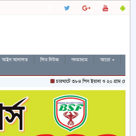
আইন আদালত
লিড নিউজ
গনমাধ্যম
আরো
চারঘাটে ৩৮৪ পিস ইয়াবা ও ২০ গ্রাম হেরোইনসহ একজন গ্