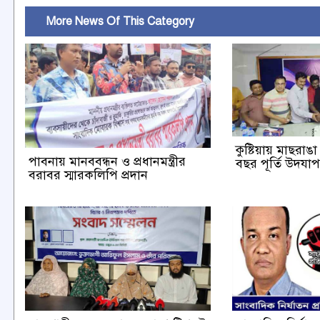
More News Of This Category
কুষ্টিয়ায় মাছরা
পাবনায় মানববন্ধন ও প্রধানমন্ত্রীর
বছর পূর্তি উদযা
বরাবর স্মারকলিপি প্রদান