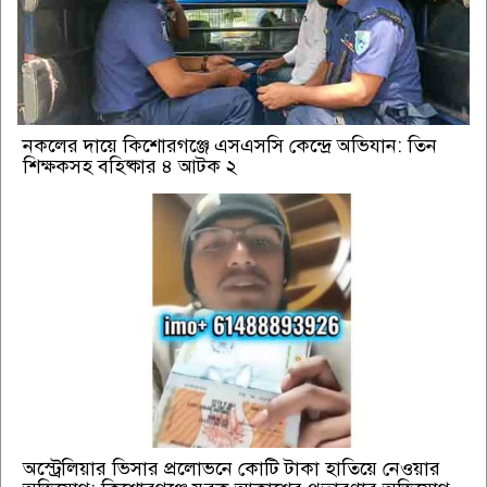
নকলের দায়ে কিশোরগঞ্জে এসএসসি কেন্দ্রে অভিযান: তিন
শিক্ষকসহ বহিষ্কার ৪ আটক ২
অস্ট্রেলিয়ার ভিসার প্রলোভনে কোটি টাকা হাতিয়ে নেওয়ার