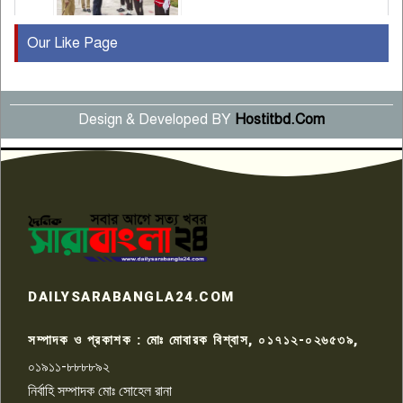
Our Like Page
কুষ্টিয়ায় মাছরাঙা টেলিভিশনের ১৫
বছর পূর্তি উদযাপন
৫
Design & Developed BY
Hostitbd.Com
সংবাদ সম্মেলনে অভিযোগ অস্বীকার
উদ্দেশ্য প্রণোদিত সংবাদ প্রকাশের
৬
প্রতিবাদ নাজির হাসানের
পাবনার আটঘরিয়ার একদন্তে সিঁধ
কেটে ঘরে ঢুকে স্কুল শিক্ষিকাকে হত্যা
৭
টয়লেটের ট্যাংকি থেকে লাশ উদ্ধার
রাজশাহীতে সন্ত্রাসী হামলায় গুরুতর
DAILYSARABANGLA24.COM
আহত সাংবাদিক সম্রাট, হাসপাতালে
৮
চিকিৎসাধীন
সম্পাদক ও প্রকাশক : মোঃ মোবারক বিশ্বাস, ০১৭১২-০২৬৫৩৯,
০১৯১১-৮৮৮৮৯২
পাবনা জেলা জাসাসের আহবায়ক
নির্বাহি সম্পাদক মোঃ সোহেল রানা
খালেদ হোসেন পরাগের বিরুদ্ধে
৯