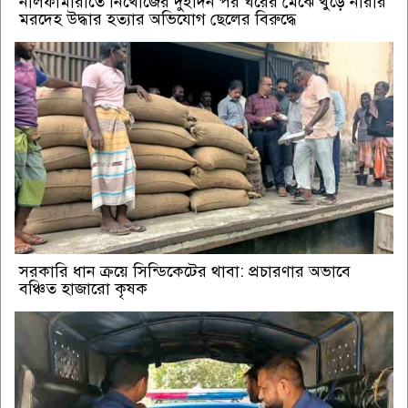
নীলফামারীতে নিখোঁজের দুইদিন পর ঘরের মেঝে খুঁড়ে নারীর
মরদেহ উদ্ধার হত্যার অভিযোগ ছেলের বিরুদ্ধে
সরকারি ধান ক্রয়ে সিন্ডিকেটের থাবা: প্রচারণার অভাবে
বঞ্চিত হাজারো কৃষক