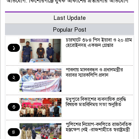
অভিযোগ: কিশোরগঞ্জে যুবক আকাশের প্রতারণার অভিযোগ
Last Update
Popular Post
চারঘাটে ৩৮৪ পিস ইয়াবা ও ২০ গ্রাম
হেরোইনসহ একজন গ্রেপ্তার
১
পাবনায় মানববন্ধন ও প্রধানমন্ত্রীর
বরাবর স্মারকলিপি প্রদান
২
মধুপুরে বিকাশের ব্যবসায়িক প্রবৃদ্ধি
বিষয়ক মতবিনিময় সভা অনুষ্ঠিত
৩
পুলিশের নিয়োগ-বদলিতে রাজনৈতিক
হস্তক্ষেপ নেই -রাজশাহীতে স্বরাষ্ট্রমন্ত্রী
৪