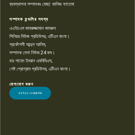
চাঁদাবাজি ও হয়রানির অভিযোগ
ব্যবস্থাপনা সম্পাদকঃ মোছা: কানিজ ফাতেমা
সম্পাদক মন্ডলির সদস্য
বিশ্বের সঙ্গে শিক্ষার্থীদের সংযোগ গড়ে
তুলতে হবে: শিমুল বিশ্বাস
এএইচএম কামরুজ্জামান কামরুল
১০
সিনিয়র নিউজ প্রডিউসর, এটিএন বাংলা।
প্রকৌশলী আব্দুল আলিম,
সম্পাদক মেগা নিউজ.24.কম।
ডাঃ শাহেদ ইমরান এমবিবিএস,
গেষ্ট প্রোগ্রাম প্রডিউসর, এটিএন বাংলা।
যোগাযোগ করুন
LOGO
০১৭১২-০২৬৫৩৯