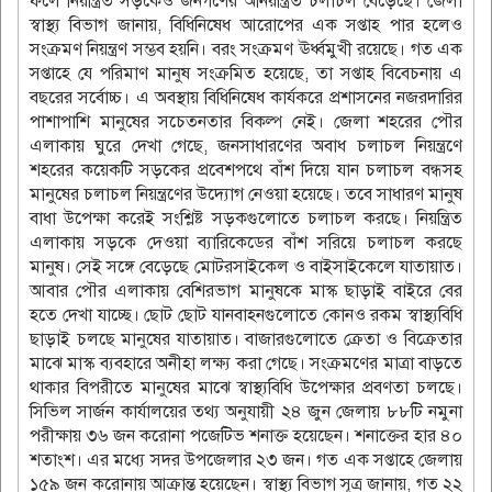
ফলে নিয়ন্ত্রিত সড়কেও জনগণের অনিয়ন্ত্রিত চলাচল বেড়েছে। জেলা
স্বাস্থ্য বিভাগ জানায়, বিধিনিষেধ আরোপের এক সপ্তাহ পার হলেও
সংক্রমণ নিয়ন্ত্রণ সম্ভব হয়নি। বরং সংক্রমণ ঊর্ধ্বমুখী রয়েছে। গত এক
সপ্তাহে যে পরিমাণ মানুষ সংক্রমিত হয়েছে, তা সপ্তাহ বিবেচনায় এ
বছরের সর্বোচ্চ। এ অবস্থায় বিধিনিষেধ কার্যকরে প্রশাসনের নজরদারির
পাশাপাশি মানুষের সচেতনতার বিকল্প নেই। জেলা শহরের পৌর
এলাকায় ঘুরে দেখা গেছে, জনসাধারণের অবাধ চলাচল নিয়ন্ত্রণে
শহরের কয়েকটি সড়কের প্রবেশপথে বাঁশ দিয়ে যান চলাচল বন্ধসহ
মানুষের চলাচল নিয়ন্ত্রণের উদ্যোগ নেওয়া হয়েছে। তবে সাধারণ মানুষ
বাধা উপেক্ষা করেই সংশ্লিষ্ট সড়কগুলোতে চলাচল করছে। নিয়ন্ত্রিত
এলাকায় সড়কে দেওয়া ব্যারিকেডের বাঁশ সরিয়ে চলাচল করছে
মানুষ। সেই সঙ্গে বেড়েছে মোটরসাইকেল ও বাইসাইকেলে যাতায়াত।
আবার পৌর এলাকায় বেশিরভাগ মানুষকে মাস্ক ছাড়াই বাইরে বের
হতে দেখা যাচ্ছে। ছোট ছোট যানবাহনগুলোতে কোনও রকম স্বাস্থ্যবিধি
ছাড়াই চলছে মানুষের যাতায়াত। বাজারগুলোতে ক্রেতা ও বিক্রেতার
মাঝে মাস্ক ব্যবহারে অনীহা লক্ষ্য করা গেছে। সংক্রমণের মাত্রা বাড়তে
থাকার বিপরীতে মানুষের মাঝে স্বাস্থ্যবিধি উপেক্ষার প্রবণতা চলছে।
সিভিল সার্জন কার্যালয়ের তথ্য অনুযায়ী ২৪ জুন জেলায় ৮৮টি নমুনা
পরীক্ষায় ৩৬ জন করোনা পজেটিভ শনাক্ত হয়েছেন। শনাক্তের হার ৪০
শতাংশ। এর মধ্যে সদর উপজেলার ২৩ জন। গত এক সপ্তাহে জেলায়
১৫৯ জন করোনায় আক্রান্ত হয়েছেন। স্বাস্থ্য বিভাগ সূত্র জানায়, গত ২২