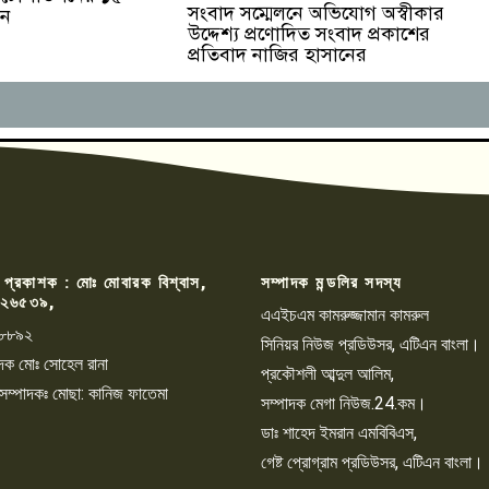
সংবাদ সম্মেলনে অভিযোগ অস্বীকার
পন
উদ্দেশ্য প্রণোদিত সংবাদ প্রকাশের
প্রতিবাদ নাজির হাসানের
 প্রকাশক : মোঃ মোবারক বিশ্বাস,
সম্পাদক মন্ডলির সদস্য
২৬৫৩৯,
এএইচএম কামরুজ্জামান কামরুল
৮৮৯২
সিনিয়র নিউজ প্রডিউসর, এটিএন বাংলা।
্পাদক মোঃ সোহেল রানা
প্রকৌশলী আব্দুল আলিম,
 সম্পাদকঃ মোছা: কানিজ ফাতেমা
সম্পাদক মেগা নিউজ.24.কম।
ডাঃ শাহেদ ইমরান এমবিবিএস,
গেষ্ট প্রোগ্রাম প্রডিউসর, এটিএন বাংলা।