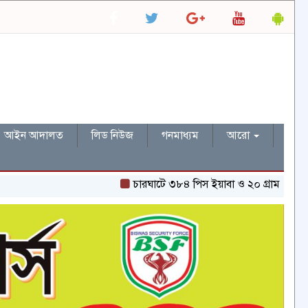
আইন আদালত
লিড নিউজ
গনমাধ্যম
আরো
চারঘাটে ৩৮৪ পিস ইয়াবা ও ২০ গ্রাম হেরোইনসহ একজন গ