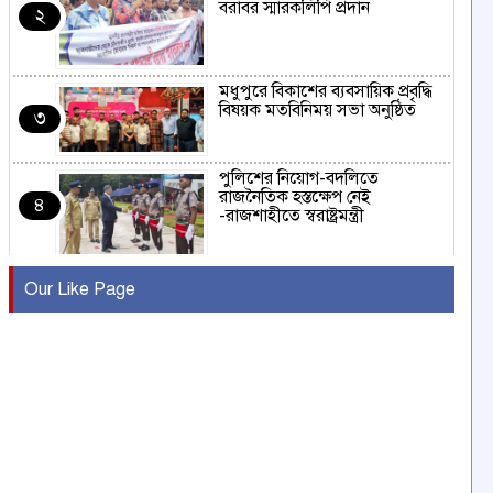
বরাবর স্মারকলিপি প্রদান
২
মধুপুরে বিকাশের ব্যবসায়িক প্রবৃদ্ধি
বিষয়ক মতবিনিময় সভা অনুষ্ঠিত
৩
পুলিশের নিয়োগ-বদলিতে
রাজনৈতিক হস্তক্ষেপ নেই
৪
-রাজশাহীতে স্বরাষ্ট্রমন্ত্রী
কুষ্টিয়ায় মাছরাঙা টেলিভিশনের ১৫
Our Like Page
বছর পূর্তি উদযাপন
৫
সংবাদ সম্মেলনে অভিযোগ অস্বীকার
উদ্দেশ্য প্রণোদিত সংবাদ প্রকাশের
৬
প্রতিবাদ নাজির হাসানের
পাবনার আটঘরিয়ার একদন্তে সিঁধ