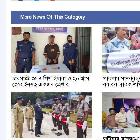
More News Of This Category
চারঘাটে ৩৮৪ পিস ইয়াবা ও ২০ গ্রাম
পাবনায় মানববন্ধন 
হেরোইনসহ একজন গ্রেপ্তার
বরাবর স্মারকলিপি
কুষ্টিয়ায় মাছরা