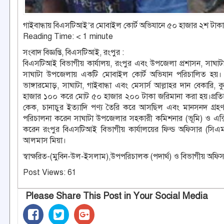
গাইবান্ধায় বিএসটিআই’র মোবাইল কোর্ট অভিযানে ৫০ হাজার ২শ টাকা
Reading Time:
< 1
minute
সংবাদ বিজ্ঞপ্তি, বিএসটিআই, রংপুর :
বিএসটিআই বিভাগীয় কার্যালয়, রংপুর এবং উপজেলা প্রশাসন, সাঘাটা,
সাঘাটা উপজেলায় একটি মোবাইল কোর্ট অভিযান পরিচালিত হয়। উক্ত
ভাঙ্গারমোড়, সাঘাটা, গাইবান্ধা এবং মেসার্স আল্লাহর দান বেকার
হাজার ১০০ করে মোট ৫০ হাজার ২০০ টাকা জরিমানা করা হয়।প্রতিষ্ঠ
কেক, চানাচুর ইত্যাদি পণ্য তৈরি করে আসছিল এবং মানসনদ গ্রহণ না
পরিচালনা করেন সাঘাটা উপজেলার সহকারী কমিশনার (ভূমি) ও এক্সিকিউ
করেন রংপুর বিএসটিআই বিভাগীয় কার্যালয়ের ফিল্ড অফিসার (সি
আলমাস মিয়া।
স্বাক্ষরিত-(মুবিন-উল-ইসলাম),উপপরিচালক (পদার্থ) ও বিভাগীয় অফিস 
Post Views:
61
Please Share This Post in Your Social Media