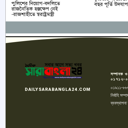
পুলিশের নিয়োগ-বদলিতে
বছর পূর্তি উদযা
রাজনৈতিক হস্তক্ষেপ নেই
-রাজশাহীতে স্বরাষ্ট্রমন্ত্রী
সম্পাদক ও
০১৭১২-০
০১৯১১-৮৮
DAILYSARABANGLA24.COM
নির্বাহি সম
ব্যবস্থাপনা
LOGO