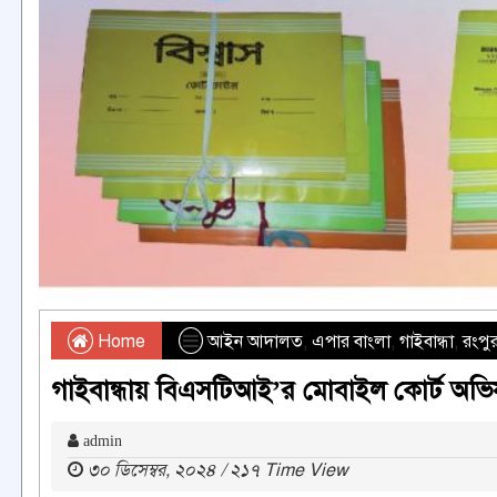
Home
আইন আদালত
,
এপার বাংলা
,
গাইবান্ধা
,
রংপু
গাইবান্ধায় বিএসটিআই’র মোবাইল কোর্ট অভি
admin
৩০ ডিসেম্বর, ২০২৪ / ২১৭ Time View