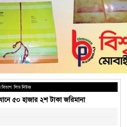
র বিভাগ
,
লিড নিউজ
যানে ৫০ হাজার ২শ টাকা জরিমানা