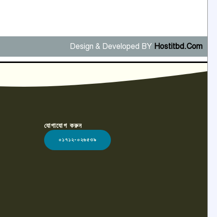
Design & Developed BY
Hostitbd.Com
যোগাযোগ করুন
০১৭১২-০২৬৫৩৯