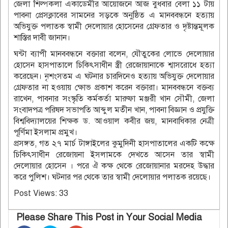
জেলা শিল্পকলা একাডেমীর আয়োজনে আজ বুধবার বেলা ১১ টায়
পাবনা প্রেসক্লাবের সামনের সড়কে অনুষ্ঠিত এ মানববন্ধনে হত্যায়
অভিযুক্ত পলাতক স্বামী দেলোয়ার হোসেনের গ্রেফতার ও দৃষ্টান্তমূলক
শাস্তির দাবী জানান।
ঘন্টা ব্যাপী মানববন্ধনে বক্তারা বলেন, যৌতুকের লোভে দেলোয়ার
হোসেন হাসপাতালে চিকিৎসাধীন স্ত্রী রেজোয়ানাকে শ্বাসরোধে হত্যা
করেছেন। নৃশংসতম এ ঘটনার চারদিনেও হত্যায় অভিযুক্ত দেলোয়ার
গ্রেফতার না হওয়ায় ক্ষোভ প্রকাশ করেন বক্তারা। মানববন্ধনে বক্তব্য
রাখেন, পাবনার সংস্কৃতি কর্মকর্তা মারুফা মঞ্জরী খান সৌমী, জেলা
সংবাদপত্র পরিষদ সভাপতি আব্দুল মতীন খান, পাবনা বিজ্ঞান ও প্রযুক্তি
বিশ্ববিদ্যালয়ের শিক্ষক ড. আওয়াল কবীর জয়, মানবাধিকার নেত্রী
পূর্ণিমা ইসলাম প্রমুখ।
প্রসঙ্গত, গত ২৭ মার্চ টাঙ্গাইলের কুমুদিনী হাসপাতালের একটি কক্ষে
চিকিৎসাধীন রেজোয়না ইসলামকে দেখতে আসেন তার স্বামী
দেলোয়ার হোসেন । পরে ঐ কক্ষ থেকে রেজোয়ানার মরদেহ উদ্ধার
করে পুলিশ। ঘটনার পর থেকে তার স্বামী দেলোয়ার পলাতক রয়েছে।
Post Views:
33
Please Share This Post in Your Social Media