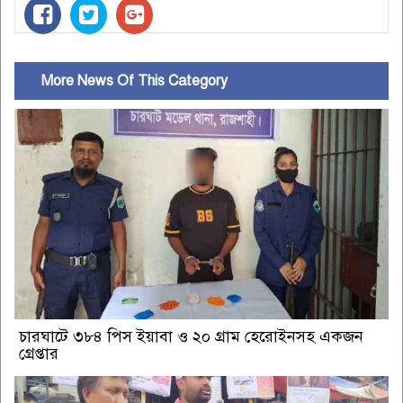
More News Of This Category
চারঘাটে ৩৮৪ পিস ইয়াবা ও ২০ গ্রাম হেরোইনসহ একজন
গ্রেপ্তার