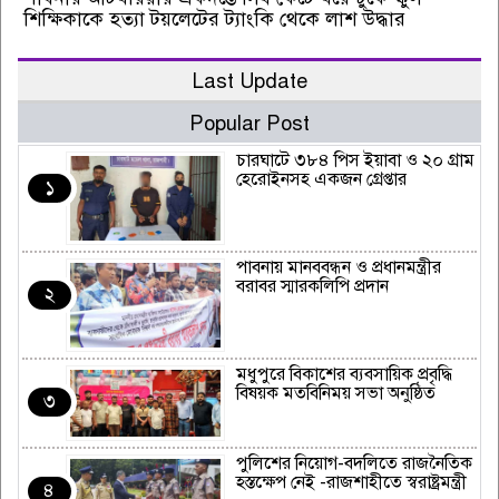
শিক্ষিকাকে হত্যা টয়লেটের ট্যাংকি থেকে লাশ উদ্ধার
Last Update
Popular Post
চারঘাটে ৩৮৪ পিস ইয়াবা ও ২০ গ্রাম
হেরোইনসহ একজন গ্রেপ্তার
১
পাবনায় মানববন্ধন ও প্রধানমন্ত্রীর
বরাবর স্মারকলিপি প্রদান
২
মধুপুরে বিকাশের ব্যবসায়িক প্রবৃদ্ধি
বিষয়ক মতবিনিময় সভা অনুষ্ঠিত
৩
পুলিশের নিয়োগ-বদলিতে রাজনৈতিক
হস্তক্ষেপ নেই -রাজশাহীতে স্বরাষ্ট্রমন্ত্রী
৪