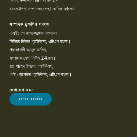
নির্বাহি সম্পাদক মোঃ সোহেল রানা
খালেদ হোসেন পরাগের বিরুদ্ধে
৯
চাঁদাবাজি ও হয়রানির অভিযোগ
ব্যবস্থাপনা সম্পাদকঃ মোছা: কানিজ ফাতেমা
সম্পাদক মন্ডলির সদস্য
বিশ্বের সঙ্গে শিক্ষার্থীদের সংযোগ গড়ে
তুলতে হবে: শিমুল বিশ্বাস
এএইচএম কামরুজ্জামান কামরুল
১০
সিনিয়র নিউজ প্রডিউসর, এটিএন বাংলা।
প্রকৌশলী আব্দুল আলিম,
সম্পাদক মেগা নিউজ.24.কম।
ডাঃ শাহেদ ইমরান এমবিবিএস,
গেষ্ট প্রোগ্রাম প্রডিউসর, এটিএন বাংলা।
যোগাযোগ করুন
LOGO
০১৭১২-০২৬৫৩৯