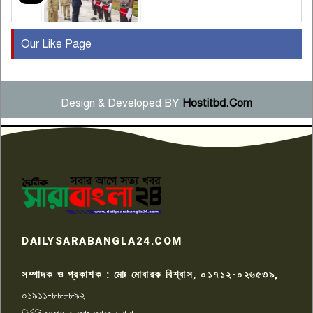
Our Like Page
কুষ্টিয়ায় মাছরাঙা টেলিভিশনের ১৫
বছর পূর্তি উদযাপন
৫
Design & Developed BY
Hostitbd.Com
সংবাদ সম্মেলনে অভিযোগ অস্বীকার
উদ্দেশ্য প্রণোদিত সংবাদ প্রকাশের
৬
প্রতিবাদ নাজির হাসানের
পাবনার আটঘরিয়ার একদন্তে সিঁধ
কেটে ঘরে ঢুকে স্কুল শিক্ষিকাকে হত্যা
৭
টয়লেটের ট্যাংকি থেকে লাশ উদ্ধার
রাজশাহীতে সন্ত্রাসী হামলায় গুরুতর
DAILYSARABANGLA24.COM
আহত সাংবাদিক সম্রাট, হাসপাতালে
৮
চিকিৎসাধীন
সম্পাদক ও প্রকাশক : মোঃ মোবারক বিশ্বাস, ০১৭১২-০২৬৫৩৯,
০১৯১১-৮৮৮৮৯২
পাবনা জেলা জাসাসের আহবায়ক