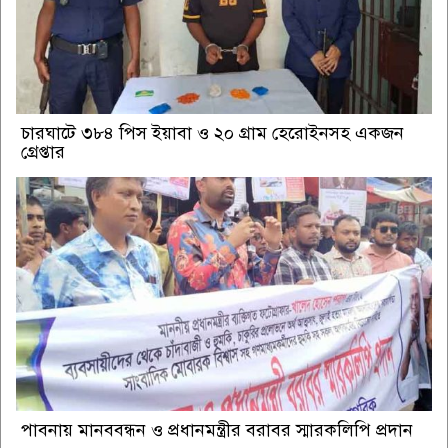
চারঘাটে ৩৮৪ পিস ইয়াবা ও ২০ গ্রাম হেরোইনসহ একজন
গ্রেপ্তার
পাবনায় মানববন্ধন ও প্রধানমন্ত্রীর বরাবর স্মারকলিপি প্রদান