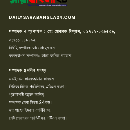
রাজশাহীতে সন্ত্রাসী হামলায় গুরুতর
DAILYSARABANGLA24.COM
আহত সাংবাদিক সম্রাট, হাসপাতালে
৮
চিকিৎসাধীন
সম্পাদক ও প্রকাশক : মোঃ মোবারক বিশ্বাস, ০১৭১২-০২৬৫৩৯,
০১৯১১-৮৮৮৮৯২
পাবনা জেলা জাসাসের আহবায়ক
নির্বাহি সম্পাদক মোঃ সোহেল রানা
খালেদ হোসেন পরাগের বিরুদ্ধে
৯
চাঁদাবাজি ও হয়রানির অভিযোগ
ব্যবস্থাপনা সম্পাদকঃ মোছা: কানিজ ফাতেমা
সম্পাদক মন্ডলির সদস্য
বিশ্বের সঙ্গে শিক্ষার্থীদের সংযোগ গড়ে
তুলতে হবে: শিমুল বিশ্বাস
এএইচএম কামরুজ্জামান কামরুল
১০
সিনিয়র নিউজ প্রডিউসর, এটিএন বাংলা।
প্রকৌশলী আব্দুল আলিম,
সম্পাদক মেগা নিউজ.24.কম।
ডাঃ শাহেদ ইমরান এমবিবিএস,
গেষ্ট প্রোগ্রাম প্রডিউসর, এটিএন বাংলা।