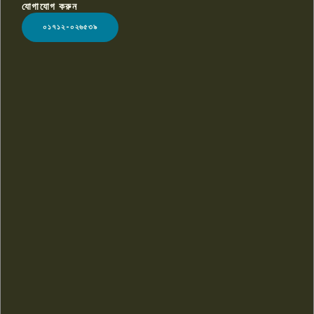
যোগাযোগ করুন
LOGO
০১৭১২-০২৬৫৩৯