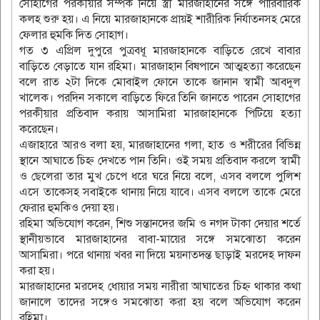
সোহাগের পরকীয়ার সম্পর্ক নিয়ে স্ত্রী মারজাহানের সঙ্গে পারিবারিক
কলহ শুরু হয়। এ নিয়ে মারজাহানকে প্রায়ই শারীরিক নির্যাতনসহ মেরে
ফেলার হুমকি দিত সোহাগ।
গত ৩ এপ্রিল দুপুরে পুত্রবধূ মারজাহানকে বাড়িতে রেখে বাবার
বাড়িতে বেড়াতে যান রহিমা। মারজাহান বিষপানে আত্মহত্যা করেছেন
বলে রাত ২টা দিকে মোবাইল ফোনে তাকে জানান স্বামী আবদুল
খালেক। পরদিন সকালে বাড়িতে ফিরে তিনি জানতে পারেন সোহাগের
পরকীয়ার প্রতিবাদ করায় আসামিরা মারজাহানকে পিটিয়ে হত্যা
করেছেন।
এজাহারে আরও বলা হয়, মারজাহানের গলা, হাত ও শরীরের বিভিন্ন
স্থানে আঘাতে চিহ্ন দেখতে পান তিনি। ওই সময় প্রতিবাদ করলে স্বামী
ও ছেলেরা তার মুখ চেপে ধরে ঘরে নিয়ে বলে, এসব বললে পুলিশ
এসে তাকেসহ সবাইকে থানায় নিয়ে যাবে। এসব বললে তাকে মেরে
ফেরার হুমকিও দেয়া হয়।
রহিমা অভিযোগ করেন, শিশু সন্তানদের জমি ও নগদ টাকা দেয়ার শর্তে
স্থানীয়ভাবে মারজাহানের বাবা-মায়ের সঙ্গে সমঝোতা করেন
আসামিরা। পরে থানায় খবর না দিয়ে ময়নাতদন্ত ছাড়াই মরদেহ দাফন
করা হয়।
মারজাহানের মরদেহ ধোয়ার সময় নারীরা আঘাতের চিহ্ন থাকার কথা
জানালে তাদের সঙ্গেও সমঝোতা করা হয় বলে অভিযোগ করেন
রহিমা।