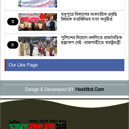
মধুপুরে বিকাশের ব্যবসায়িক প্রবৃদ্ধি
বিষয়ক মতবিনিময় সভা অনুষ্ঠিত
৩
পুলিশের নিয়োগ-বদলিতে রাজনৈতিক
হস্তক্ষেপ নেই -রাজশাহীতে স্বরাষ্ট্রমন্ত্রী
৪
Our Like Page
কুষ্টিয়ায় মাছরাঙা টেলিভিশনের ১৫
বছর পূর্তি উদযাপন
৫
Design & Developed BY
Hostitbd.Com
সংবাদ সম্মেলনে অভিযোগ অস্বীকার
উদ্দেশ্য প্রণোদিত সংবাদ প্রকাশের
৬
প্রতিবাদ নাজির হাসানের
পাবনার আটঘরিয়ার একদন্তে সিঁধ
কেটে ঘরে ঢুকে স্কুল শিক্ষিকাকে হত্যা
৭
টয়লেটের ট্যাংকি থেকে লাশ উদ্ধার