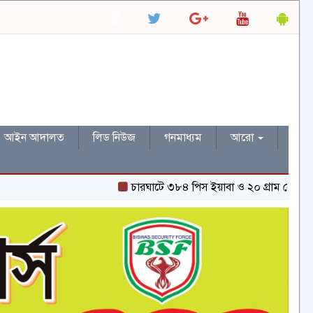
আইন আদালত
লিড নিউজ
গনমাধ্যম
আরো
চারঘাটে ৩৮৪ পিস ইয়াবা ও ২০ গ্রাম হেরোইনসহ একজন গ্