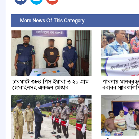
More News Of This Category
চারঘাটে ৩৮৪ পিস ইয়াবা ও ২০ গ্রাম
পাবনায় মানববন্ধন 
হেরোইনসহ একজন গ্রেপ্তার
বরাবর স্মারকলিপি