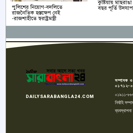
কুষ্টিয়ায় মাছরা
পুলিশের নিয়োগ-বদলিতে
বছর পূর্তি উদযা
রাজনৈতিক হস্তক্ষেপ নেই
-রাজশাহীতে স্বরাষ্ট্রমন্ত্রী
সম্পাদক ও
০১৭১২-০
০১৯১১-৮৮
DAILYSARABANGLA24.COM
নির্বাহি সম
ব্যবস্থাপনা
LOGO