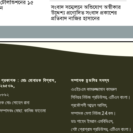
ঙা টেলিভিশনের ১৫
সংবাদ সম্মেলনে অভিযোগ অস্বীকার
পন
উদ্দেশ্য প্রণোদিত সংবাদ প্রকাশের
প্রতিবাদ নাজির হাসানের
 প্রকাশক : মোঃ মোবারক বিশ্বাস,
সম্পাদক মন্ডলির সদস্য
২৬৫৩৯,
এএইচএম কামরুজ্জামান কামরুল
৮৮৯২
সিনিয়র নিউজ প্রডিউসর, এটিএন বাংলা।
্পাদক মোঃ সোহেল রানা
প্রকৌশলী আব্দুল আলিম,
 সম্পাদকঃ মোছা: কানিজ ফাতেমা
সম্পাদক মেগা নিউজ.24.কম।
ডাঃ শাহেদ ইমরান এমবিবিএস,
গেষ্ট প্রোগ্রাম প্রডিউসর, এটিএন বাংলা।