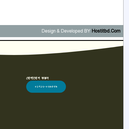
Design & Developed BY
Hostitbd.Com
যোগাযোগ করুন
০১৭১২-০২৬৫৩৯