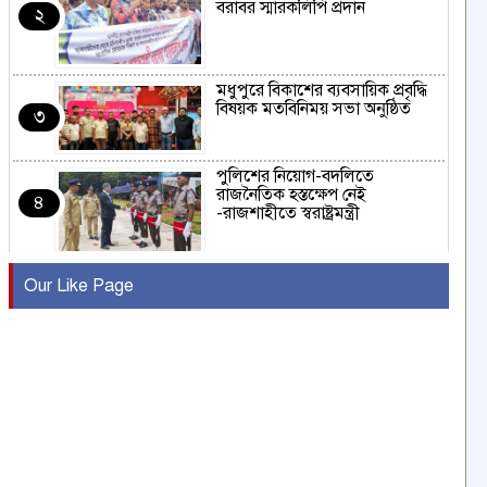
বরাবর স্মারকলিপি প্রদান
২
মধুপুরে বিকাশের ব্যবসায়িক প্রবৃদ্ধি
বিষয়ক মতবিনিময় সভা অনুষ্ঠিত
৩
পুলিশের নিয়োগ-বদলিতে
রাজনৈতিক হস্তক্ষেপ নেই
৪
-রাজশাহীতে স্বরাষ্ট্রমন্ত্রী
কুষ্টিয়ায় মাছরাঙা টেলিভিশনের ১৫
Our Like Page
বছর পূর্তি উদযাপন
৫
সংবাদ সম্মেলনে অভিযোগ অস্বীকার
উদ্দেশ্য প্রণোদিত সংবাদ প্রকাশের
৬
প্রতিবাদ নাজির হাসানের
পাবনার আটঘরিয়ার একদন্তে সিঁধ