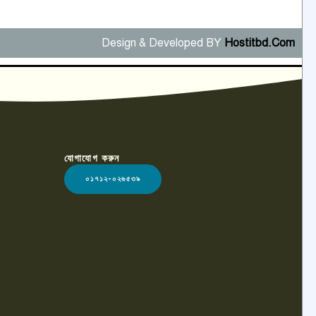
Design & Developed BY
Hostitbd.Com
যোগাযোগ করুন
০১৭১২-০২৬৫৩৯