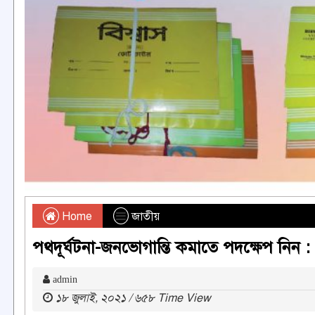
Home
জাতীয়
পথদূর্ঘটনা-জনভোগান্তি কমাতে পদক্ষেপ নিন :
admin
১৮ জুলাই, ২০২১ / ৬৫৮ Time View