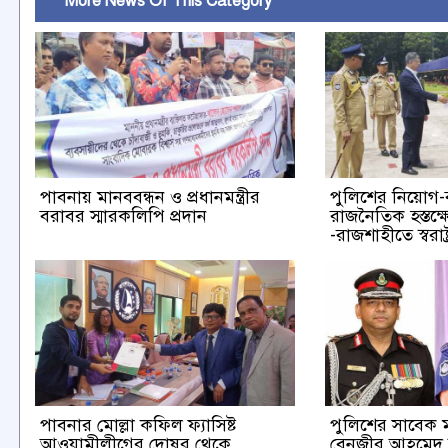
More News Of This Category
পাবনায় মানববন্ধন ও প্রধানমন্ত্রীর
পুলিশের নিয়োগ
বরাবর স্মারকলিপি প্রদান
রাজনৈতিক হস্তক্
-রাজশাহীতে স্বরাষ্ট্রম
পাবনার মোল্লা কফিল ফ্যাসিষ্ট
পুলিশের সাবেক 
আওয়ামীলীগের দোষর থেকে
বেনজীর আহমেদ দ