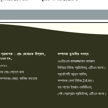
 প্রকাশক : মোঃ মোবারক বিশ্বাস,
সম্পাদক মন্ডলির সদস্য
২৬৫৩৯,
এএইচএম কামরুজ্জামান কামরুল
৮৮৯২
সিনিয়র নিউজ প্রডিউসর, এটিএন বাংলা।
্পাদক মোঃ সোহেল রানা
প্রকৌশলী আব্দুল আলিম,
 সম্পাদকঃ মোছা: কানিজ ফাতেমা
সম্পাদক মেগা নিউজ.24.কম।
ডাঃ শাহেদ ইমরান এমবিবিএস,
গেষ্ট প্রোগ্রাম প্রডিউসর, এটিএন বাংলা।