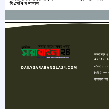
বিএনপি’র দালাল
সম্পাদক ও
০১৭১২-০
০১৯১১-৮৮
DAILYSARABANGLA24.COM
নির্বাহি সম
ব্যবস্থাপনা
LOGO