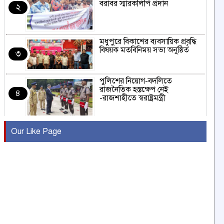
বরাবর স্মারকলিপি প্রদান
২
মধুপুরে বিকাশের ব্যবসায়িক প্রবৃদ্ধি
বিষয়ক মতবিনিময় সভা অনুষ্ঠিত
৩
পুলিশের নিয়োগ-বদলিতে
রাজনৈতিক হস্তক্ষেপ নেই
৪
-রাজশাহীতে স্বরাষ্ট্রমন্ত্রী
কুষ্টিয়ায় মাছরাঙা টেলিভিশনের ১৫
Our Like Page
বছর পূর্তি উদযাপন
৫
সংবাদ সম্মেলনে অভিযোগ অস্বীকার
উদ্দেশ্য প্রণোদিত সংবাদ প্রকাশের
৬
প্রতিবাদ নাজির হাসানের
পাবনার আটঘরিয়ার একদন্তে সিঁধ