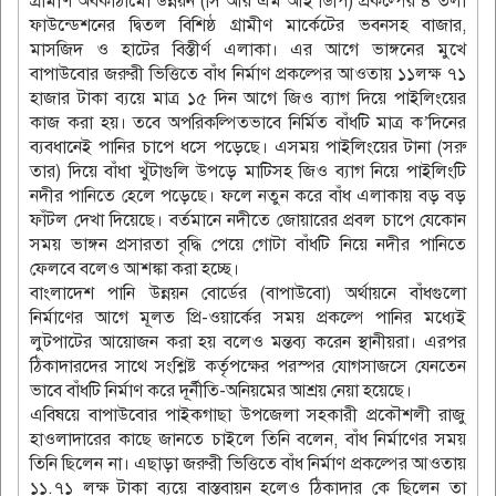
গ্রামীণ অবকাঠামো উন্নয়ন (সি আর এম আই ডিপি) প্রকল্পের ৪ তলা
ফাউন্ডেশনের দ্বিতল বিশিষ্ঠ গ্রামীণ মার্কেটের ভবনসহ বাজার,
মাসজিদ ও হাটের বিস্তীর্ণ এলাকা। এর আগে ভাঙ্গনের মুখে
বাপাউবোর জরুরী ভিত্তিতে বাঁধ নির্মাণ প্রকল্পের আওতায় ১১লক্ষ ৭১
হাজার টাকা ব্যয়ে মাত্র ১৫ দিন আগে জিও ব্যাগ দিয়ে পাইলিংয়ের
কাজ করা হয়। তবে অপরিকল্পিতভাবে নির্মিত বাঁধটি মাত্র ক’দিনের
ব্যবধানেই পানির চাপে ধসে পড়েছে। এসময় পাইলিংয়ের টানা (সরু
তার) দিয়ে বাঁধা খুঁটাগুলি উপড়ে মাটিসহ জিও ব্যাগ নিয়ে পাইলিংটি
নদীর পানিতে হেলে পড়েছে। ফলে নতুন করে বাঁধ এলাকায় বড় বড়
ফাঁটল দেখা দিয়েছে। বর্তমানে নদীতে জোয়ারের প্রবল চাপে যেকোন
সময় ভাঙ্গন প্রসারতা বৃদ্ধি পেয়ে গোটা বাঁধটি নিয়ে নদীর পানিতে
ফেলবে বলেও আশঙ্কা করা হচ্ছে।
বাংলাদেশ পানি উন্নয়ন বোর্ডের (বাপাউবো) অর্থায়নে বাঁধগুলো
নির্মাণের আগে মূলত প্রি-ওয়ার্কের সময় প্রকল্পে পানির মধ্যেই
লুটপাটের আয়োজন করা হয় বলেও মন্তব্য করেন স্থানীয়রা। এরপর
ঠিকাদারদের সাথে সংশ্লিষ্ট কর্তৃপক্ষের পরস্পর যোগসাজসে যেনতেন
ভাবে বাঁধটি নির্মাণ করে দূর্নীতি-অনিয়মের আশ্রয় নেয়া হয়েছে।
এবিষয়ে বাপাউবোর পাইকগাছা উপজেলা সহকারী প্রকৌশলী রাজু
হাওলাদারের কাছে জানতে চাইলে তিনি বলেন, বাঁধ নির্মাণের সময়
তিনি ছিলেন না। এছাড়া জরুরী ভিত্তিতে বাঁধ নির্মাণ প্রকল্পের আওতায়
১১.৭১ লক্ষ টাকা ব্যয়ে বাস্তবায়ন হলেও ঠিকাদার কে ছিলেন তা