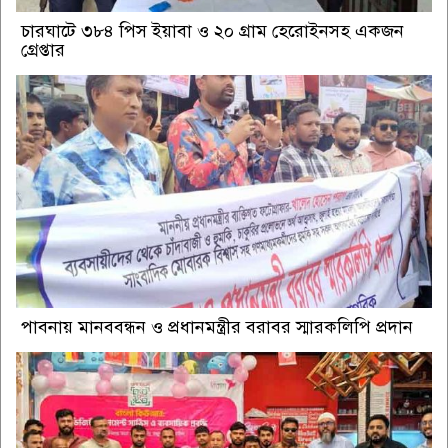
চারঘাটে ৩৮৪ পিস ইয়াবা ও ২০ গ্রাম হেরোইনসহ একজন
গ্রেপ্তার
পাবনায় মানববন্ধন ও প্রধানমন্ত্রীর বরাবর স্মারকলিপি প্রদান