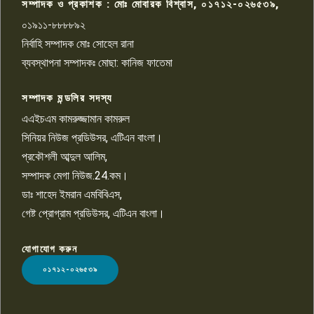
সম্পাদক ও প্রকাশক : মোঃ মোবারক বিশ্বাস, ০১৭১২-০২৬৫৩৯,
০১৯১১-৮৮৮৮৯২
পাবনা জেলা জাসাসের আহবায়ক
নির্বাহি সম্পাদক মোঃ সোহেল রানা
খালেদ হোসেন পরাগের বিরুদ্ধে
৯
চাঁদাবাজি ও হয়রানির অভিযোগ
ব্যবস্থাপনা সম্পাদকঃ মোছা: কানিজ ফাতেমা
সম্পাদক মন্ডলির সদস্য
বিশ্বের সঙ্গে শিক্ষার্থীদের সংযোগ গড়ে
তুলতে হবে: শিমুল বিশ্বাস
এএইচএম কামরুজ্জামান কামরুল
১০
সিনিয়র নিউজ প্রডিউসর, এটিএন বাংলা।
প্রকৌশলী আব্দুল আলিম,
সম্পাদক মেগা নিউজ.24.কম।
ডাঃ শাহেদ ইমরান এমবিবিএস,
গেষ্ট প্রোগ্রাম প্রডিউসর, এটিএন বাংলা।
যোগাযোগ করুন
LOGO
০১৭১২-০২৬৫৩৯