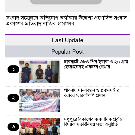
সংবাদ সম্মেলনে অভিযোগ অস্বীকার উদ্দেশ্য প্রণোদিত সংবাদ
প্রকাশের প্রতিবাদ নাজির হাসানের
Last Update
Popular Post
চারঘাটে ৩৮৪ পিস ইয়াবা ও ২০ গ্রাম
হেরোইনসহ একজন গ্রেপ্তার
১
পাবনায় মানববন্ধন ও প্রধানমন্ত্রীর
বরাবর স্মারকলিপি প্রদান
২
মধুপুরে বিকাশের ব্যবসায়িক প্রবৃদ্ধি
বিষয়ক মতবিনিময় সভা অনুষ্ঠিত
৩