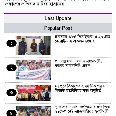
প্রকাশের প্রতিবাদ নাজির হাসানের
Last Update
Popular Post
চারঘাটে ৩৮৪ পিস ইয়াবা ও ২০ গ্রাম
হেরোইনসহ একজন গ্রেপ্তার
১
পাবনায় মানববন্ধন ও প্রধানমন্ত্রীর
বরাবর স্মারকলিপি প্রদান
২
মধুপুরে বিকাশের ব্যবসায়িক প্রবৃদ্ধি
বিষয়ক মতবিনিময় সভা অনুষ্ঠিত
৩
পুলিশের নিয়োগ-বদলিতে রাজনৈতিক
হস্তক্ষেপ নেই -রাজশাহীতে স্বরাষ্ট্রমন্ত্রী
৪