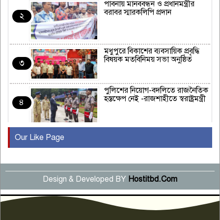
পাবনায় মানববন্ধন ও প্রধানমন্ত্রীর
বরাবর স্মারকলিপি প্রদান
২
মধুপুরে বিকাশের ব্যবসায়িক প্রবৃদ্ধি
বিষয়ক মতবিনিময় সভা অনুষ্ঠিত
৩
পুলিশের নিয়োগ-বদলিতে রাজনৈতিক
হস্তক্ষেপ নেই -রাজশাহীতে স্বরাষ্ট্রমন্ত্রী
৪
Our Like Page
কুষ্টিয়ায় মাছরাঙা টেলিভিশনের ১৫
বছর পূর্তি উদযাপন
৫
Design & Developed BY
Hostitbd.Com
সংবাদ সম্মেলনে অভিযোগ অস্বীকার
উদ্দেশ্য প্রণোদিত সংবাদ প্রকাশের
৬
প্রতিবাদ নাজির হাসানের