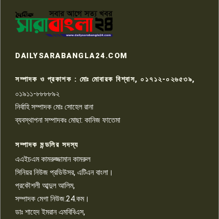
পাবনার আটঘরিয়ার একদন্তে সিঁধ
কেটে ঘরে ঢুকে স্কুল শিক্ষিকাকে হত্যা
৭
টয়লেটের ট্যাংকি থেকে লাশ উদ্ধার
রাজশাহীতে সন্ত্রাসী হামলায় গুরুতর
DAILYSARABANGLA24.COM
আহত সাংবাদিক সম্রাট, হাসপাতালে
৮
চিকিৎসাধীন
সম্পাদক ও প্রকাশক : মোঃ মোবারক বিশ্বাস, ০১৭১২-০২৬৫৩৯,
০১৯১১-৮৮৮৮৯২
পাবনা জেলা জাসাসের আহবায়ক
নির্বাহি সম্পাদক মোঃ সোহেল রানা
খালেদ হোসেন পরাগের বিরুদ্ধে
৯
চাঁদাবাজি ও হয়রানির অভিযোগ
ব্যবস্থাপনা সম্পাদকঃ মোছা: কানিজ ফাতেমা
সম্পাদক মন্ডলির সদস্য
বিশ্বের সঙ্গে শিক্ষার্থীদের সংযোগ গড়ে
তুলতে হবে: শিমুল বিশ্বাস
এএইচএম কামরুজ্জামান কামরুল
১০
সিনিয়র নিউজ প্রডিউসর, এটিএন বাংলা।
প্রকৌশলী আব্দুল আলিম,
সম্পাদক মেগা নিউজ.24.কম।
ডাঃ শাহেদ ইমরান এমবিবিএস,