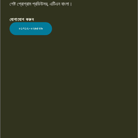
গেষ্ট প্রোগ্রাম প্রডিউসর, এটিএন বাংলা।
যোগাযোগ করুন
LOGO
০১৭১২-০২৬৫৩৯