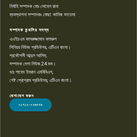
পাবনা জেলা জাসাসের আহবায়ক
নির্বাহি সম্পাদক মোঃ সোহেল রানা
খালেদ হোসেন পরাগের বিরুদ্ধে
৯
চাঁদাবাজি ও হয়রানির অভিযোগ
ব্যবস্থাপনা সম্পাদকঃ মোছা: কানিজ ফাতেমা
সম্পাদক মন্ডলির সদস্য
বিশ্বের সঙ্গে শিক্ষার্থীদের সংযোগ গড়ে
তুলতে হবে: শিমুল বিশ্বাস
এএইচএম কামরুজ্জামান কামরুল
১০
সিনিয়র নিউজ প্রডিউসর, এটিএন বাংলা।
প্রকৌশলী আব্দুল আলিম,
সম্পাদক মেগা নিউজ.24.কম।
ডাঃ শাহেদ ইমরান এমবিবিএস,
গেষ্ট প্রোগ্রাম প্রডিউসর, এটিএন বাংলা।
যোগাযোগ করুন
LOGO
০১৭১২-০২৬৫৩৯