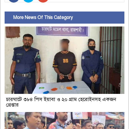
More News Of This Category
চারঘাটে ৩৮৪ পিস ইয়াবা ও ২০ গ্রাম হেরোইনসহ একজন
গ্রেপ্তার