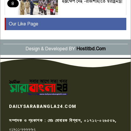
হস্তক্ষেপ নেই -রাজশাহীতে স্বরাষ্ট্রমন্ত্রী
৪
Our Like Page
কুষ্টিয়ায় মাছরাঙা টেলিভিশনের ১৫
বছর পূর্তি উদযাপন
৫
Design & Developed BY
Hostitbd.Com
সংবাদ সম্মেলনে অভিযোগ অস্বীকার
উদ্দেশ্য প্রণোদিত সংবাদ প্রকাশের
৬
প্রতিবাদ নাজির হাসানের
পাবনার আটঘরিয়ার একদন্তে সিঁধ
কেটে ঘরে ঢুকে স্কুল শিক্ষিকাকে হত্যা
৭
টয়লেটের ট্যাংকি থেকে লাশ উদ্ধার
রাজশাহীতে সন্ত্রাসী হামলায় গুরুতর
DAILYSARABANGLA24.COM
আহত সাংবাদিক সম্রাট, হাসপাতালে
৮
চিকিৎসাধীন
সম্পাদক ও প্রকাশক : মোঃ মোবারক বিশ্বাস, ০১৭১২-০২৬৫৩৯,
০১৯১১-৮৮৮৮৯২