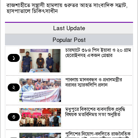
রাজশাহীতে সন্ত্রাসী হামলায় গুরুতর আহত সাংবাদিক সম্রাট,
হাসপাতালে চিকিৎসাধীন
Last Update
Popular Post
চারঘাটে ৩৮৪ পিস ইয়াবা ও ২০ গ্রাম
হেরোইনসহ একজন গ্রেপ্তার
১
পাবনায় মানববন্ধন ও প্রধানমন্ত্রীর
বরাবর স্মারকলিপি প্রদান
২
মধুপুরে বিকাশের ব্যবসায়িক প্রবৃদ্ধি
বিষয়ক মতবিনিময় সভা অনুষ্ঠিত
৩
পুলিশের নিয়োগ-বদলিতে রাজনৈতিক