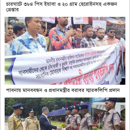
চারঘাটে ৩৮৪ পিস ইয়াবা ও ২০ গ্রাম হেরোইনসহ একজন
গ্রেপ্তার
পাবনায় মানববন্ধন ও প্রধানমন্ত্রীর বরাবর স্মারকলিপি প্রদান