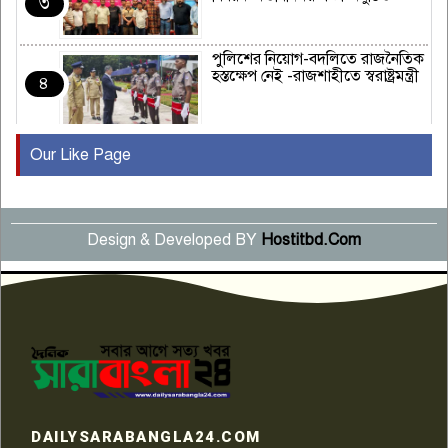
৩
পুলিশের নিয়োগ-বদলিতে রাজনৈতিক
হস্তক্ষেপ নেই -রাজশাহীতে স্বরাষ্ট্রমন্ত্রী
৪
Our Like Page
কুষ্টিয়ায় মাছরাঙা টেলিভিশনের ১৫
বছর পূর্তি উদযাপন
৫
Design & Developed BY
Hostitbd.Com
সংবাদ সম্মেলনে অভিযোগ অস্বীকার
উদ্দেশ্য প্রণোদিত সংবাদ প্রকাশের
৬
প্রতিবাদ নাজির হাসানের
পাবনার আটঘরিয়ার একদন্তে সিঁধ
কেটে ঘরে ঢুকে স্কুল শিক্ষিকাকে হত্যা
৭
টয়লেটের ট্যাংকি থেকে লাশ উদ্ধার
রাজশাহীতে সন্ত্রাসী হামলায় গুরুতর
DAILYSARABANGLA24.COM