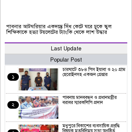
পাবনার আটঘরিয়ার একদন্তে সিঁধ কেটে ঘরে ঢুকে স্কুল
শিক্ষিকাকে হত্যা টয়লেটের ট্যাংকি থেকে লাশ উদ্ধার
Last Update
Popular Post
চারঘাটে ৩৮৪ পিস ইয়াবা ও ২০ গ্রাম
হেরোইনসহ একজন গ্রেপ্তার
১
পাবনায় মানববন্ধন ও প্রধানমন্ত্রীর
বরাবর স্মারকলিপি প্রদান
২
মধুপুরে বিকাশের ব্যবসায়িক প্রবৃদ্ধি
বিষয়ক মতবিনিময় সভা অনুষ্ঠিত