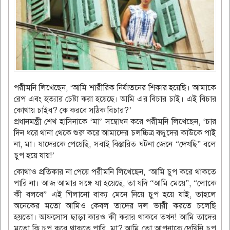
পরীমনি লিখেছেন, ‘আমি শারীরিক নির্যাতনের শিকার হয়েছি। আমাকে
রেপ এবং হত্যার চেষ্টা করা হয়েছে। আমি এর বিচার চাই। এই বিচার
কোথায় চাইব? কে করবে সঠিক বিচার?’
প্রধানমন্ত্রী শেখ হাসিনাকে ‘মা’ সম্বোধন করে পরীমনি লিখেছেন, ‘চার
দিন ধরে থানা থেকে শুরু করে আমাদের চলচ্চিত্র বন্ধুদের কাউকে পাই
না, মা। যাদেরকে পেয়েছি, সবাই বিস্তারিত ঘটনা জেনে “দেখছি” বলে
চুপ হয়ে যায়!’
কোথাও প্রতিকার না পেয়ে পরীমনি লিখেছেন, ‘আমি চুপ করে থাকতে
পারি না। আজ আমার সঙ্গে যা হয়েছে, তা যদি “আমি মেয়ে”, “লোকে
কী বলবে” এই গিলানো বাক্য মেনে নিয়ে চুপ হয়ে যাই, তাহলে
অনেকের মতো আমিও কেবল তাদের দল ভারী করতে চলেছি
হয়তো। আফসোস ছাড়া কারও কী করার থাকবে তখন! আমি তাদের
মতো কি চুপ করে থাকতে পারি, মা? আমি তো আপনাকে দেখিনি চুপ