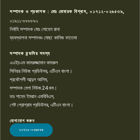
আহত সাংবাদিক সম্রাট, হাসপাতালে
৮
চিকিৎসাধীন
সম্পাদক ও প্রকাশক : মোঃ মোবারক বিশ্বাস, ০১৭১২-০২৬৫৩৯,
০১৯১১-৮৮৮৮৯২
পাবনা জেলা জাসাসের আহবায়ক
নির্বাহি সম্পাদক মোঃ সোহেল রানা
খালেদ হোসেন পরাগের বিরুদ্ধে
৯
চাঁদাবাজি ও হয়রানির অভিযোগ
ব্যবস্থাপনা সম্পাদকঃ মোছা: কানিজ ফাতেমা
সম্পাদক মন্ডলির সদস্য
বিশ্বের সঙ্গে শিক্ষার্থীদের সংযোগ গড়ে
তুলতে হবে: শিমুল বিশ্বাস
এএইচএম কামরুজ্জামান কামরুল
১০
সিনিয়র নিউজ প্রডিউসর, এটিএন বাংলা।
প্রকৌশলী আব্দুল আলিম,
সম্পাদক মেগা নিউজ.24.কম।
ডাঃ শাহেদ ইমরান এমবিবিএস,
গেষ্ট প্রোগ্রাম প্রডিউসর, এটিএন বাংলা।
যোগাযোগ করুন
LOGO
০১৭১২-০২৬৫৩৯