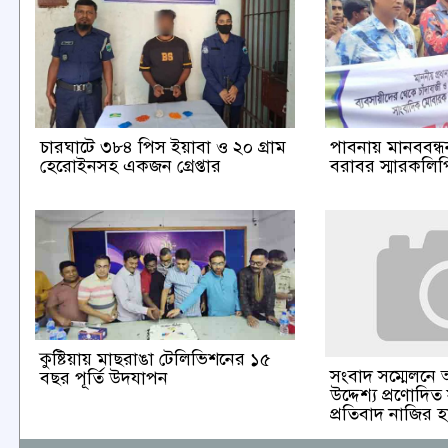
চারঘাটে ৩৮৪ পিস ইয়াবা ও ২০ গ্রাম
পাবনায় মানববন্ধন 
হেরোইনসহ একজন গ্রেপ্তার
বরাবর স্মারকলিপি
কুষ্টিয়ায় মাছরাঙা টেলিভিশনের ১৫
সংবাদ সম্মেলনে 
বছর পূর্তি উদযাপন
উদ্দেশ্য প্রণোদিত
প্রতিবাদ নাজির 