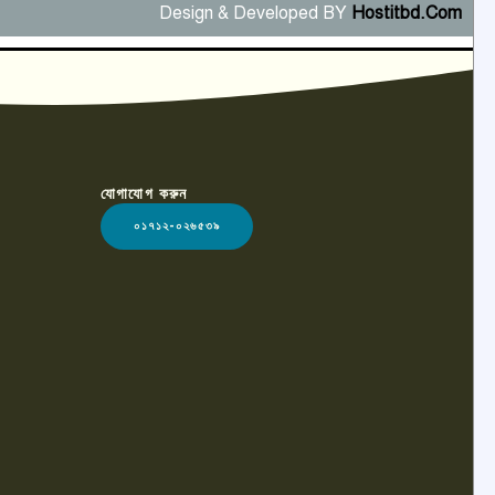
Design & Developed BY
Hostitbd.Com
যোগাযোগ করুন
০১৭১২-০২৬৫৩৯