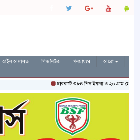
আইন আদালত
লিড নিউজ
গনমাধ্যম
আরো
চারঘাটে ৩৮৪ পিস ইয়াবা ও ২০ গ্রাম হেরোইনসহ একজন গ্র