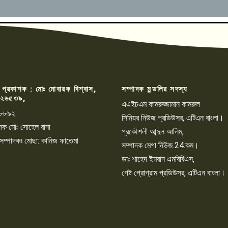
 প্রকাশক : মোঃ মোবারক বিশ্বাস,
সম্পাদক মন্ডলির সদস্য
২৬৫৩৯,
এএইচএম কামরুজ্জামান কামরুল
৮৮৯২
সিনিয়র নিউজ প্রডিউসর, এটিএন বাংলা।
্পাদক মোঃ সোহেল রানা
প্রকৌশলী আব্দুল আলিম,
 সম্পাদকঃ মোছা: কানিজ ফাতেমা
সম্পাদক মেগা নিউজ.24.কম।
ডাঃ শাহেদ ইমরান এমবিবিএস,
গেষ্ট প্রোগ্রাম প্রডিউসর, এটিএন বাংলা।