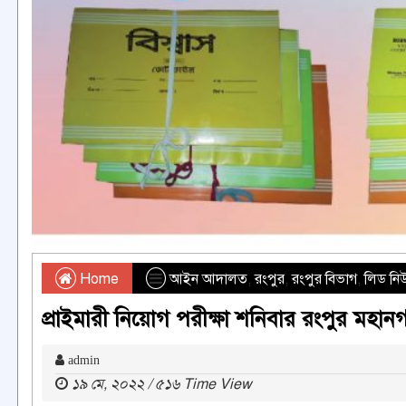
Home
আইন আদালত
,
রংপুর
,
রংপুর বিভাগ
,
লিড নি
প্রাইমারী নিয়োগ পরীক্ষা শনিবার রংপুর মহান
admin
১৯ মে, ২০২২ / ৫১৬ Time View