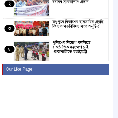
বরাবর স্মারকলিপি প্রদান
২
মধুপুরে বিকাশের ব্যবসায়িক প্রবৃদ্ধি
বিষয়ক মতবিনিময় সভা অনুষ্ঠিত
৩
পুলিশের নিয়োগ-বদলিতে
রাজনৈতিক হস্তক্ষেপ নেই
৪
-রাজশাহীতে স্বরাষ্ট্রমন্ত্রী
কুষ্টিয়ায় মাছরাঙা টেলিভিশনের ১৫
Our Like Page
বছর পূর্তি উদযাপন
৫
সংবাদ সম্মেলনে অভিযোগ অস্বীকার
উদ্দেশ্য প্রণোদিত সংবাদ প্রকাশের
৬
প্রতিবাদ নাজির হাসানের
পাবনার আটঘরিয়ার একদন্তে সিঁধ