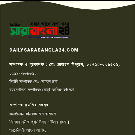
প্রতিবাদ নাজির হাসানের
পাবনার আটঘরিয়ার একদন্তে সিঁধ
কেটে ঘরে ঢুকে স্কুল শিক্ষিকাকে হত্যা
৭
টয়লেটের ট্যাংকি থেকে লাশ উদ্ধার
রাজশাহীতে সন্ত্রাসী হামলায় গুরুতর
DAILYSARABANGLA24.COM
আহত সাংবাদিক সম্রাট, হাসপাতালে
৮
চিকিৎসাধীন
সম্পাদক ও প্রকাশক : মোঃ মোবারক বিশ্বাস, ০১৭১২-০২৬৫৩৯,
০১৯১১-৮৮৮৮৯২
পাবনা জেলা জাসাসের আহবায়ক
নির্বাহি সম্পাদক মোঃ সোহেল রানা
খালেদ হোসেন পরাগের বিরুদ্ধে
৯
চাঁদাবাজি ও হয়রানির অভিযোগ
ব্যবস্থাপনা সম্পাদকঃ মোছা: কানিজ ফাতেমা
সম্পাদক মন্ডলির সদস্য
বিশ্বের সঙ্গে শিক্ষার্থীদের সংযোগ গড়ে
তুলতে হবে: শিমুল বিশ্বাস
এএইচএম কামরুজ্জামান কামরুল
১০
সিনিয়র নিউজ প্রডিউসর, এটিএন বাংলা।
প্রকৌশলী আব্দুল আলিম,