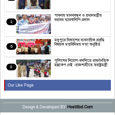
পাবনায় মানববন্ধন ও প্রধানমন্ত্রীর
বরাবর স্মারকলিপি প্রদান
২
মধুপুরে বিকাশের ব্যবসায়িক প্রবৃদ্ধি
বিষয়ক মতবিনিময় সভা অনুষ্ঠিত
৩
পুলিশের নিয়োগ-বদলিতে রাজনৈতিক
হস্তক্ষেপ নেই -রাজশাহীতে স্বরাষ্ট্রমন্ত্রী
৪
Our Like Page
কুষ্টিয়ায় মাছরাঙা টেলিভিশনের ১৫
বছর পূর্তি উদযাপন
৫
Design & Developed BY
Hostitbd.Com
সংবাদ সম্মেলনে অভিযোগ অস্বীকার
উদ্দেশ্য প্রণোদিত সংবাদ প্রকাশের
৬