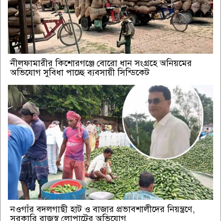
নীলফামারীর কিশোরগঞ্জে বোরো ধান সংগ্রহে অনিয়মের
অভিযোগ সুবিধা পাচ্ছে ব্যবসায়ী সিন্ডিকেট
নওগাঁর বদলগাছী হাট ও বাজার প্রভাবশালীদের নিয়ন্ত্রণে,
সরকারি রাজস্ব লোপাটের অভিযোগ