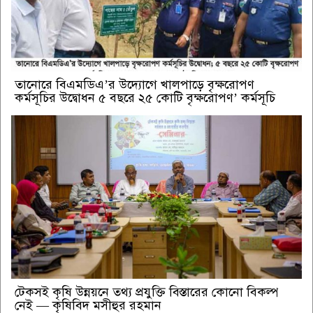
তানোরে বিএমডিএ’র উদ্যোগে খালপাড়ে বৃক্ষরোপণ
কর্মসূচির উদ্বোধন ৫ বছরে ২৫ কোটি বৃক্ষরোপণ’ কর্মসূচি
টেকসই কৃষি উন্নয়নে তথ্য প্রযুক্তি বিস্তারের কোনো বিকল্প
নেই — কৃষিবিদ মসীহুর রহমান