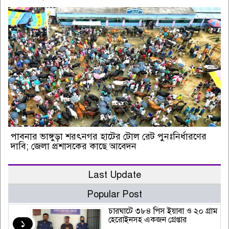
পাবনার ভাঙ্গুড়া শরৎনগর হাটের টোল রেট পুনঃনির্ধারণের
দাবি; জেলা প্রশাসকের কাছে আবেদন
Last Update
Popular Post
চারঘাটে ৩৮৪ পিস ইয়াবা ও ২০ গ্রাম
হেরোইনসহ একজন গ্রেপ্তার
১