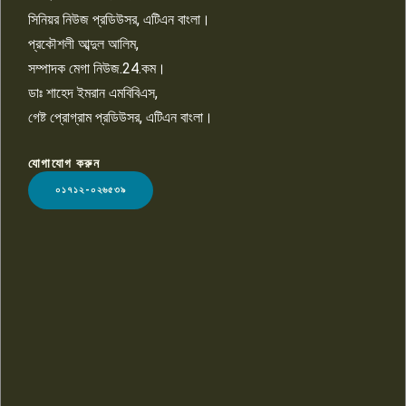
সিনিয়র নিউজ প্রডিউসর, এটিএন বাংলা।
প্রকৌশলী আব্দুল আলিম,
সম্পাদক মেগা নিউজ.24.কম।
ডাঃ শাহেদ ইমরান এমবিবিএস,
গেষ্ট প্রোগ্রাম প্রডিউসর, এটিএন বাংলা।
যোগাযোগ করুন
LOGO
০১৭১২-০২৬৫৩৯