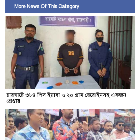
More News Of This Category
চারঘাটে ৩৮৪ পিস ইয়াবা ও ২০ গ্রাম হেরোইনসহ একজন
গ্রেপ্তার