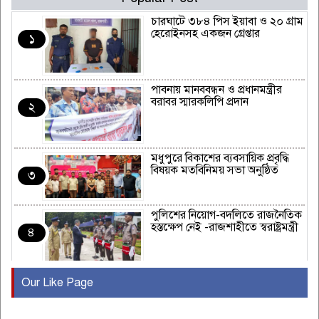
চারঘাটে ৩৮৪ পিস ইয়াবা ও ২০ গ্রাম
হেরোইনসহ একজন গ্রেপ্তার
১
পাবনায় মানববন্ধন ও প্রধানমন্ত্রীর
বরাবর স্মারকলিপি প্রদান
২
মধুপুরে বিকাশের ব্যবসায়িক প্রবৃদ্ধি
বিষয়ক মতবিনিময় সভা অনুষ্ঠিত
৩
পুলিশের নিয়োগ-বদলিতে রাজনৈতিক
হস্তক্ষেপ নেই -রাজশাহীতে স্বরাষ্ট্রমন্ত্রী
৪
Our Like Page
কুষ্টিয়ায় মাছরাঙা টেলিভিশনের ১৫
বছর পূর্তি উদযাপন
৫