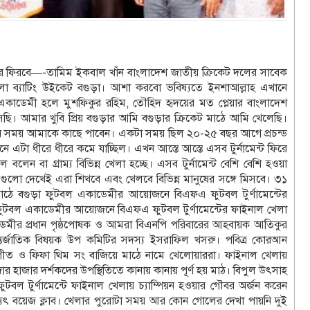
বার ফিরবে—-তামিম ইকবাল খাঁন বাংলাদেশ জাতীয় ক্রিকেট দলের সাবেক
ো ব্যাটিং উইকেট বগুড়া। আশা করবো ভবিষ্যতে ইনশাআল্লাহ এখানে
 একাডেমী হলে মুশফিকুর রহিম, তৌহিদ হৃদয়ের মত প্লেয়ার বাংলাদেশ
ছি। আমার খুবি প্রিয় বগুড়ার আমি বগুড়ার ক্রিকেট মাঠে আমি খেলেছি।
মে সব সময় আমাকে কাছে পাবেন। একটা সময় ছিল ২০-২৫ বছর আগে প্রচন্ড
ে এটা ধীরে ধীরে কমে যাচ্ছিল। এখন আস্তে আস্তে এসব টুর্নামেন্ট ফিরে
লেন বা গ্রাম্য বিভিন্ন খেলা হচ্ছে। এসব টুর্নামেন্ট বেশি বেশি হওয়া
গুলো দেখেই এরা শিখবে এবং খেলবে বিভিন্ন মানুষের সঙ্গে মিসবে। ৩১
 মাঠে বগুড়া ফুটবল একাডেমীর আয়োজনে বিএফএ ফুটবল টুর্ণামেন্টের
ড়া ফুটবল একাডেমীর আয়োজনে বিএফএ ফুটবল টুর্ণামেন্টের ফাইনাল খেলা
াডেমীর প্রধান পৃষ্ঠপোষক ও আমরা বিএনপি পরিবারের আহবায়ক আতিকুর
তর্জাতিক বিষয়ক উপ কমিটির সদস্য ইসরাফিল খসরু। পবিত্র কোরআন
ংগীত ও ফিফা থিম সং বাজিয়ে মাঠে নামে খেলোয়াররা। ফাইনাল খেলায়
হাজার হাজার দর্শকদের উপস্থিতিতে কানায় কানায় পূর্ণ হয় মাঠ। বিপুল উৎসাহ
ল টুর্ণামেন্টে ফাইনাল খেলায় চ্যাম্পিয়ন হওয়ার গৌবর অর্জন করেন
বিদ্যুৎ বয়েজ ক্লাব। খেলার পুরোটা সময় আর কোন গোলের দেখা পায়নি দুই