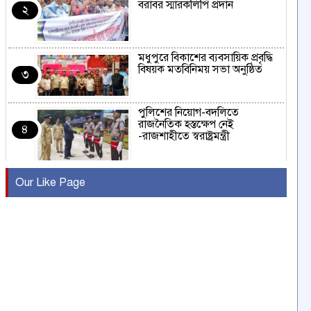
বরাবর স্মারকলিপি প্রদান
২
মধুপুরে বিকাশের ব্যবসায়িক প্রবৃদ্ধি
বিষয়ক মতবিনিময় সভা অনুষ্ঠিত
৩
পুলিশের নিয়োগ-বদলিতে
রাজনৈতিক হস্তক্ষেপ নেই
৪
-রাজশাহীতে স্বরাষ্ট্রমন্ত্রী
কুষ্টিয়ায় মাছরাঙা টেলিভিশনের ১৫
Our Like Page
বছর পূর্তি উদযাপন
৫
সংবাদ সম্মেলনে অভিযোগ অস্বীকার
উদ্দেশ্য প্রণোদিত সংবাদ প্রকাশের
৬
প্রতিবাদ নাজির হাসানের
পাবনার আটঘরিয়ার একদন্তে সিঁধ