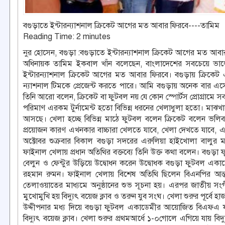
বগুড়াতে ইন্টারন্যাশনাল ক্রিকেট আগের মত আবার ফিরবে----তামিম
Reading Time:
2
minutes
নুর হোসেন, বগুড়া :বগুড়াতে ইন্টারন্যাশনাল ক্রিকেট আগের মত আ
অধিনায়ক তামিম ইকবাল খাঁন বলেছেন, বাংলাদেশের সবচেয়ে ভাল
ইন্টারন্যাশনাল ক্রিকেট আগের মত আবার ফিরবে। বগুড়ায় ক্রিকেট
ন্যাশনাল টিমকে প্রেজেন্ট করতে পারে। আমি বগুড়ায় অনেক বার এসে
তিনি আরো বলেন, ক্রিকেট বা ফুটবল নয় যে কোন স্পোর্টস প্রোগ্রা
পরিমাণ এরকম টুর্নামেন্ট হতো বিভিন্ন ধরনের খেলাধুলা হতো। মাঝখান
আসছে। খেলা হচ্ছে বিভিন্ন মাঠে ফুটবল বলেন ক্রিকেট বলেন ভলিবল ব
প্রয়োজন কারণ এখনকার বাচ্চারা খেলতে যাবে, খেলা দেখতে যাবে, এ
অক্টোবর শুক্রবার বিকাল বগুড়া সদরের এরুলিয়া হাইখোলা বালুর
ফাইনাল খেলায় প্রধান অতিথির বক্তব্যে তিনি উক্ত কথা বলেন। বগু
বেলুন ও ফেন্টুর উড়িয়ে উদ্বোধন করেন উদ্বোধক বগুড়া ফুটবল এক
রহমান রুমন। ফাইনাল খেলায় বিশেষ অতিথি ছিলেন বিএনপির আন্
তেলাওয়াতের মাধ্যমে অনুষ্ঠানের শুভ সূচনা হয়। এরপর জাতীয় স
মুখোমুখি হয় বিদ্যুৎ বয়েজ ক্লাব ও তরুন যুব সংঘ। খেলা শুরুর পূর্বে 
উদ্দীপনার মধ্য দিয়ে বগুড়া ফুটবল একাডেমীর আয়োজিত বিএফএ ফুটব
বিদ্যুৎ বয়েজ ক্লাব। খেলা শুরুর প্রথমআর্ধে ১-০গোলে এগিয়ে যায় 