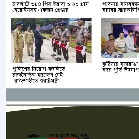
চারঘাটে ৩৮৪ পিস ইয়াবা ও ২০ গ্রাম
পাবনায় মানববন্ধন 
হেরোইনসহ একজন গ্রেপ্তার
বরাবর স্মারকলিপি
কুষ্টিয়ায় মাছরা
পুলিশের নিয়োগ-বদলিতে
বছর পূর্তি উদযা
রাজনৈতিক হস্তক্ষেপ নেই
-রাজশাহীতে স্বরাষ্ট্রমন্ত্রী