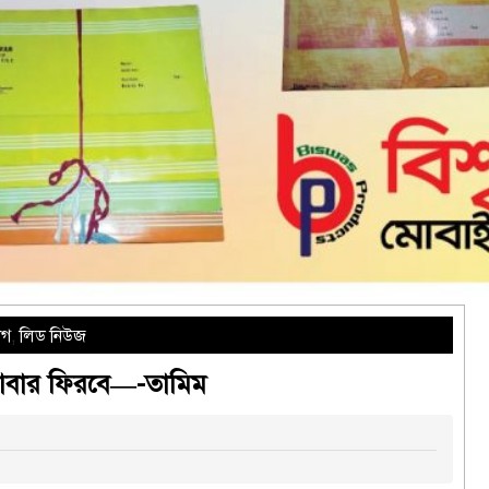
াগ
,
লিড নিউজ
 আবার ফিরবে—-তামিম