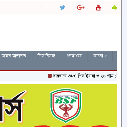
আইন আদালত
লিড নিউজ
গনমাধ্যম
আরো
চারঘাটে ৩৮৪ পিস ইয়াবা ও ২০ গ্রাম হেরোইনসহ একজন গ্