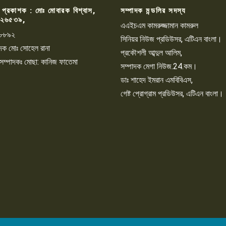
 প্রকাশক : মোঃ মোবারক বিশ্বাস,
সম্পাদক মন্ডলির সদস্য
২৬৫৩৯,
এএইচএম কামরুজ্জামান কামরুল
৮৮৯২
সিনিয়র নিউজ প্রডিউসর, এটিএন বাংলা।
্পাদক মোঃ সোহেল রানা
প্রকৌশলী আব্দুল আলিম,
 সম্পাদকঃ মোছা: কানিজ ফাতেমা
সম্পাদক মেগা নিউজ.24.কম।
ডাঃ শাহেদ ইমরান এমবিবিএস,
গেষ্ট প্রোগ্রাম প্রডিউসর, এটিএন বাংলা।