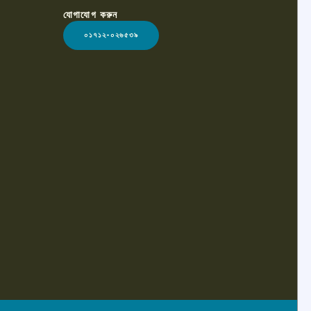
যোগাযোগ করুন
০১৭১২-০২৬৫৩৯