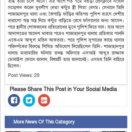
তাই তারা চলে আসে। এর আগে গত ৭মে ব্গুড়া প্রেসক্লাবে সংবাদ
সম্মেলন করেন যুবলীগ নেতা ঝন্টুর স্ত্রী লিমা বেগম। সেখানে তিনি
শাজাহানপুর থানা এবং কৈগাড়ি ফাঁড়ির কতিপয় পুলিশ ব্যাগে দেশীয়
ধারালো অস্ত্র অস্ত্র নিয়ে ঝন্টুর বাড়িতে রেখে ফাঁসানোর জন্য আসেন।
পরে স্থানীয় লোকজনের প্রতিরোধের মুখে পুলিশ ফিরে যান। তার আগে
আদালতের আদেশ থাকার পরেও শাজাহানপুর থানায় প্রতিকার পাননি
একেএম আব্দুল মতিন আকতার। পরে পুলিশ সুপারের কাছে থানার
পরিদর্শকের বিরুদ্ধে লিখিত অভিযোগ দিয়েছিলেন তিনি। শাজাহানপুর
থানায় মারামারির ঘটনায় তদন্ত অফিসার এসআই আব্দুর রাজ্জাক
মোবাইল ফোনে জানান, বিষয়টি তার জানানেই। এসময় তিনি বাহিরে
ছিলেন।
Post Views:
29
Please Share This Post in Your Social Media
More News Of This Category