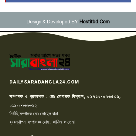
বছর পূর্তি উদযাপন
৫
Design & Developed BY
Hostitbd.Com
সংবাদ সম্মেলনে অভিযোগ অস্বীকার
উদ্দেশ্য প্রণোদিত সংবাদ প্রকাশের
৬
প্রতিবাদ নাজির হাসানের
পাবনার আটঘরিয়ার একদন্তে সিঁধ
কেটে ঘরে ঢুকে স্কুল শিক্ষিকাকে হত্যা
৭
টয়লেটের ট্যাংকি থেকে লাশ উদ্ধার
রাজশাহীতে সন্ত্রাসী হামলায় গুরুতর
DAILYSARABANGLA24.COM
আহত সাংবাদিক সম্রাট, হাসপাতালে
৮
চিকিৎসাধীন
সম্পাদক ও প্রকাশক : মোঃ মোবারক বিশ্বাস, ০১৭১২-০২৬৫৩৯,
০১৯১১-৮৮৮৮৯২
পাবনা জেলা জাসাসের আহবায়ক
নির্বাহি সম্পাদক মোঃ সোহেল রানা
খালেদ হোসেন পরাগের বিরুদ্ধে
৯
চাঁদাবাজি ও হয়রানির অভিযোগ
ব্যবস্থাপনা সম্পাদকঃ মোছা: কানিজ ফাতেমা