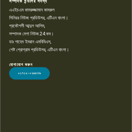
সম্পাদক মন্ডলির সদস্য
বিশ্বের সঙ্গে শিক্ষার্থীদের সংযোগ গড়ে
তুলতে হবে: শিমুল বিশ্বাস
এএইচএম কামরুজ্জামান কামরুল
১০
সিনিয়র নিউজ প্রডিউসর, এটিএন বাংলা।
প্রকৌশলী আব্দুল আলিম,
সম্পাদক মেগা নিউজ.24.কম।
ডাঃ শাহেদ ইমরান এমবিবিএস,
গেষ্ট প্রোগ্রাম প্রডিউসর, এটিএন বাংলা।
যোগাযোগ করুন
LOGO
০১৭১২-০২৬৫৩৯