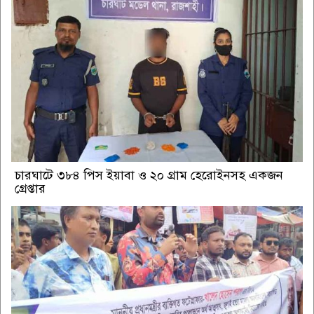
চারঘাটে ৩৮৪ পিস ইয়াবা ও ২০ গ্রাম হেরোইনসহ একজন
গ্রেপ্তার