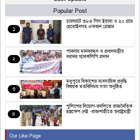
Popular Post
চারঘাটে ৩৮৪ পিস ইয়াবা ও ২০ গ্রাম
হেরোইনসহ একজন গ্রেপ্তার
১
পাবনায় মানববন্ধন ও প্রধানমন্ত্রীর
বরাবর স্মারকলিপি প্রদান
২
মধুপুরে বিকাশের ব্যবসায়িক প্রবৃদ্ধি
বিষয়ক মতবিনিময় সভা অনুষ্ঠিত
৩
পুলিশের নিয়োগ-বদলিতে রাজনৈতিক
হস্তক্ষেপ নেই -রাজশাহীতে স্বরাষ্ট্রমন্ত্রী
৪
Our Like Page
কুষ্টিয়ায় মাছরাঙা টেলিভিশনের ১৫