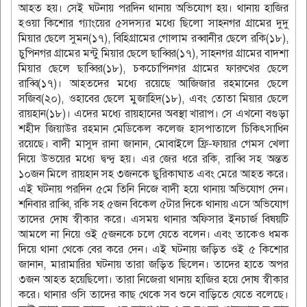
আহত হয়। সেই ঘটনায় পরদিন থানায় অভিযোগ হয়। থানায় হাজির
হওয়া কিশোর গ্যাংয়ের ৫সদস্যর মধ্যে ছিলো সাহনগর গ্রামের দুদু
মিয়ার ছেলে সুমন(১৭), বিহিগ্রামের গোলাম রব্বানীর ছেলে রকি(১৮),
চুপিনগর গ্রামের মন্টু মিয়ার ছেলে ছাব্বির(১৭), সাহনগর গ্রামের বাদশা
মিয়ার ছেলে ছাব্বির(১৮), চকচোপিনগর গ্রামের ফারুখের ছেলে
রাব্বি(১৭)। আহতদের মধ্যে রয়েছে আজিজার রহমানের ছেলে
সজিব(২০), ওহাবের ছেলে মুজাহিদ(১৮), এবং তোতা মিয়ার ছেলে
রায়হান(১৮)। এদের মধ্যে রায়হানের অবস্থা খারাপ। সে এখনো বগুড়া
শহীদ জিয়াউর রহমান মেডিকেল কলেজ হাসপাতালে চিকিৎসাধিন
রয়েছে। বাদী মাসুদ রানা জানান, মোবাইলে ফ্রি-ফায়ার গেমস খেলা
নিয়ে উভয়ের মধ্যে দ্বন্দ্ব হয়। এর জের ধরে রকি, রাব্বি সহ অন্তত
১০জন মিলে রায়হান সহ ৩জনকে ছুরিকাঘাত এবং মেরে আহত করে।
এই ঘটনায় পরদিন ৫মে তিনি নিজে বাদী হয়ে থানায় অভিযোগ দেন।
শনিবার রাব্বি, রকি সহ ৫জন বিকেল ৫টার দিকে থানায় এসে অভিযোগ
তাদের দোষ স্বীকার করে। এসময় থানার অফিসার ইনচার্জ বিষয়টি
আমলে না নিয়ে ওই ৫জনকে চলে যেতে বলেন। এবং তাকেও ধমক
দিয়ে থানা থেকে বের করে দেন। এই ঘটনায় জড়িত ওই ৫ কিশোর
জানান, মারামারির ঘটনায় তারা জড়িত ছিলেন। তাদের হাতে অপর
৩জন আহত হয়েছিলো। তারা নিজেরা থানায় হাজির হয়ে দোষ স্বীকার
করে। থানার ওসি তাদের কাছ থেকে সব শুনে বাড়িতে যেতে বলেছে।