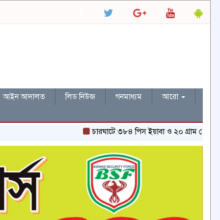
আইন আদালত
লিড নিউজ
গনমাধ্যম
আরো
চারঘাটে ৩৮৪ পিস ইয়াবা ও ২০ গ্রাম হেরোইনসহ একজন গ্