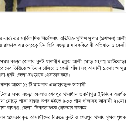
ার) এর সার্বিক দিক নির্দেশনায় অতিরিক্ত পুলিশ সুপার (প্রশাসন) আলী
্দুর রাজ্জাক এর নেতৃত্বে টিম ডিবি বগুড়ার মাদকবিরোধী অভিযানে ১ কেজী
র সময় বগুড়া জেলার ধুনট থানাধীণ হুকুম আলী মোড় সংলগ্ন মাটিকোড়া
াদের ভিত্তিতে অভিযান চালিয়ে ১ কেজী গাঁজা সহ আসামী ১.মোঃ আব্দুর
ানা-ধুনট, জেলা-বগুড়াকে গ্রেফতার করে।
ুনট থানার আরো ১১ টি মামলার এজাহারভুক্ত আসামী।
িকার সময় বগুড়া জেলার শেরপুর থানাধীন ভবানীপুর ইউনিয়ন অন্তর্গত
নমাথা মোড়ে পাকা রাস্তার উপর হইতে ৯০০ গ্রাম গাঁজাসহ আসামী ২।মোঃ
ানা-রায়গঞ্জ, জেলা- সিরাজগঞ্জকে গ্রেফতার করেছে।
ানান গ্রেফতারকৃত আসামীদের বিরুদ্ধে ধুনট ও শেরপুর থানায় পৃথক পৃথক