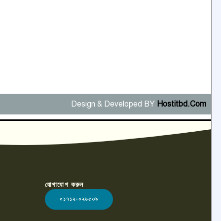
Design & Developed BY
Hostitbd.Com
যোগাযোগ করুন
০১৭১২-০২৬৫৩৯