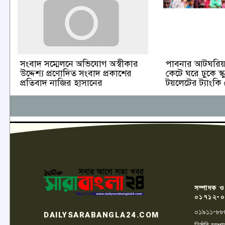
পাবনার আটঘরিয়া
সংবাদ সম্মেলনে অভিযোগ অস্বীকার
কেটে ঘরে ঢুকে স্ক
উদ্দেশ্য প্রণোদিত সংবাদ প্রকাশের
টয়লেটের ট্যাংকি
প্রতিবাদ নাজির হাসানের
সম্পাদক ও
০১৭১২-০
০১৯১১-৮৮
DAILYSARABANGLA24.COM