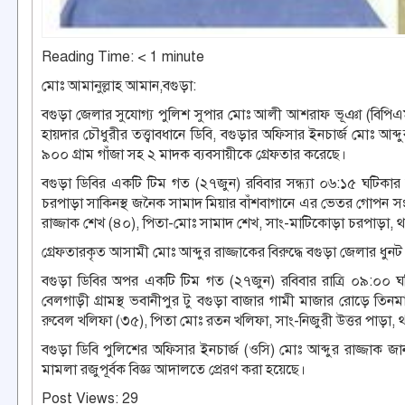
Reading Time:
< 1
minute
মোঃ আমানুল্লাহ আমান,বগুড়া:
বগুড়া জেলার সুযোগ্য পুলিশ সুপার মোঃ আলী আশরাফ ভূঞা (বিপিএম-ব
হায়দার চৌধুরীর তত্ত্বাবধানে ডিবি, বগুড়ার অফিসার ইনচার্জ মোঃ আব
৯০০ গ্রাম গাঁজা সহ ২ মাদক ব্যবসায়ীকে গ্রেফতার করেছে।
বগুড়া ডিবির একটি টিম গত (২৭জুন) রবিবার সন্ধ্যা ০৬:১৫ ঘটিকা
চরপাড়া সাকিনস্থ জনৈক সামাদ মিয়ার বাঁশবাগানে এর ভেতর গোপন সংব
রাজ্জাক শেখ (৪০), পিতা-মোঃ সামাদ শেখ, সাং-মাটিকোড়া চরপাড়া, থ
গ্রেফতারকৃত আসামী মোঃ আব্দুর রাজ্জাকের বিরুদ্ধে বগুড়া জেলার ধ
বগুড়া ডিবির অপর একটি টিম গত (২৭জুন) রবিবার রাত্রি ০৯:০০ ঘট
বেলগাড়ী গ্রামস্থ ভবানীপুর টু বগুড়া বাজার গামী মাজার রোড়ে তি
রুবেল খলিফা (৩৫), পিতা মোঃ রতন খলিফা, সাং-নিজুরী উত্তর পাড়া, থ
বগুড়া ডিবি পুলিশের অফিসার ইনচার্জ (ওসি) মোঃ আব্দুর রাজ্জাক জ
মামলা রজুপূর্বক বিজ্ঞ আদালতে প্রেরণ করা হয়েছে।
Post Views:
29