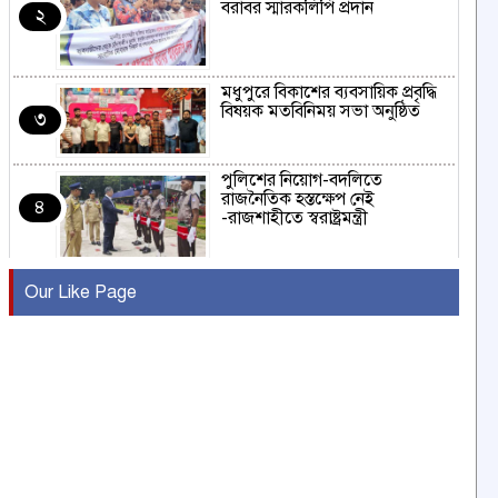
বরাবর স্মারকলিপি প্রদান
২
মধুপুরে বিকাশের ব্যবসায়িক প্রবৃদ্ধি
বিষয়ক মতবিনিময় সভা অনুষ্ঠিত
৩
পুলিশের নিয়োগ-বদলিতে
রাজনৈতিক হস্তক্ষেপ নেই
৪
-রাজশাহীতে স্বরাষ্ট্রমন্ত্রী
কুষ্টিয়ায় মাছরাঙা টেলিভিশনের ১৫
Our Like Page
বছর পূর্তি উদযাপন
৫
সংবাদ সম্মেলনে অভিযোগ অস্বীকার
উদ্দেশ্য প্রণোদিত সংবাদ প্রকাশের
৬
প্রতিবাদ নাজির হাসানের
পাবনার আটঘরিয়ার একদন্তে সিঁধ