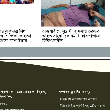
র একদন্তে সিঁধ
রাজশাহীতে সন্ত্রাসী হামলায় গুরুতর
ুল শিক্ষিকাকে হত্যা
আহত সাংবাদিক সম্রাট, হাসপাতালে
 থেকে লাশ উদ্ধার
চিকিৎসাধীন
 প্রকাশক : মোঃ মোবারক বিশ্বাস,
সম্পাদক মন্ডলির সদস্য
২৬৫৩৯,
এএইচএম কামরুজ্জামান কামরুল
৮৮৯২
সিনিয়র নিউজ প্রডিউসর, এটিএন বাংলা।