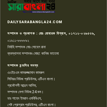
কেটে ঘরে ঢুকে স্কুল শিক্ষিকাকে হত্যা
৭
টয়লেটের ট্যাংকি থেকে লাশ উদ্ধার
রাজশাহীতে সন্ত্রাসী হামলায় গুরুতর
DAILYSARABANGLA24.COM
আহত সাংবাদিক সম্রাট, হাসপাতালে
৮
চিকিৎসাধীন
সম্পাদক ও প্রকাশক : মোঃ মোবারক বিশ্বাস, ০১৭১২-০২৬৫৩৯,
০১৯১১-৮৮৮৮৯২
পাবনা জেলা জাসাসের আহবায়ক
নির্বাহি সম্পাদক মোঃ সোহেল রানা
খালেদ হোসেন পরাগের বিরুদ্ধে
৯
চাঁদাবাজি ও হয়রানির অভিযোগ
ব্যবস্থাপনা সম্পাদকঃ মোছা: কানিজ ফাতেমা
সম্পাদক মন্ডলির সদস্য
বিশ্বের সঙ্গে শিক্ষার্থীদের সংযোগ গড়ে
তুলতে হবে: শিমুল বিশ্বাস
এএইচএম কামরুজ্জামান কামরুল
১০
সিনিয়র নিউজ প্রডিউসর, এটিএন বাংলা।
প্রকৌশলী আব্দুল আলিম,
সম্পাদক মেগা নিউজ.24.কম।
ডাঃ শাহেদ ইমরান এমবিবিএস,
গেষ্ট প্রোগ্রাম প্রডিউসর, এটিএন বাংলা।