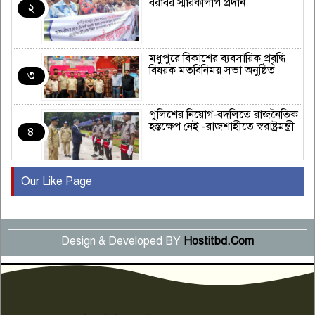
বরাবর স্মারকলিপি প্রদান
২
মধুপুরে বিকাশের ব্যবসায়িক প্রবৃদ্ধি
বিষয়ক মতবিনিময় সভা অনুষ্ঠিত
৩
পুলিশের নিয়োগ-বদলিতে রাজনৈতিক
হস্তক্ষেপ নেই -রাজশাহীতে স্বরাষ্ট্রমন্ত্রী
৪
Our Like Page
কুষ্টিয়ায় মাছরাঙা টেলিভিশনের ১৫
বছর পূর্তি উদযাপন
৫
Design & Developed BY
Hostitbd.Com
সংবাদ সম্মেলনে অভিযোগ অস্বীকার
উদ্দেশ্য প্রণোদিত সংবাদ প্রকাশের
৬
প্রতিবাদ নাজির হাসানের
পাবনার আটঘরিয়ার একদন্তে সিঁধ