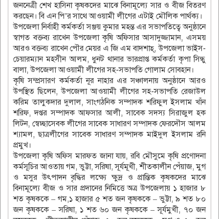
জননেত্রী শেখ হাসিনা কৃষকদের মাঝে বিনামূল্যে সার ও বীজ বিতরণ
করছেন। বি এন পি’র সাথে আওয়ামী লীগের এটাই মৌলিক পার্থক্য।
উপজেলা নির্বাহী কর্মকর্তা সঞ্জয় কুমার মহন্ত এর সভাপতিত্বে অনুষ্ঠানে
স্বাগত বক্তব্য রাখেন উপজেলা কৃষি অফিসার আসাদুজ্জামান, এসময়
আরও বক্তব্য রাখেন পৌর মেয়র এ জি এম বাদশাহ্, উপজেলা ভাইস-
চেয়ারম্যান মহসীন আলম, ধুনট থানার ভারপ্রাপ্ত কর্মকর্তা কৃপা সিন্ধু
বালা, উপজেলা আওয়ামী লীগের সহ-সভাপতি গোলাম সোবহান।
কৃষি সম্প্রসারণ কর্মকর্তা নূর নাহার এর সঞ্চালনায় অনুষ্ঠানে আরও
উপস্থিত ছিলেন, উপজেলা আওয়ামী লীগের সহ-সভাপতি রেজাউল
করিম তালুকদার দুলাল, সাংগঠনিক সম্পাদক শরিফুল ইসলাম খাঁন
শরিফ, দপ্তর সম্পাদক আফসার আলী, সাবেক সদস্য সিরাজুল হক
লিটন, স্বেচ্ছাসেবক লীগের সাবেক সাধারণ সম্পাদক ফেরদৌস আলম
শ্যামল, ছাত্রলীগের সাবেক সাধারণ সম্পাদক মাইদুল ইসলাম রনি
প্রমুখ।
উপজেলা কৃষি অফিস মারফত জানা যায়, রবি মৌসুমে কৃষি প্রণোদনা
কর্মসূচির আওতায় গম, ভুট্টা, সরিষা, সূর্যমূখী, শীতকালীন পেঁয়াজ, মুগ
ও মসুর উৎপাদন বৃদ্ধির লক্ষ্যে ক্ষুদ্র ও প্রান্তিক কৃষকদের মাঝে
বিনামূল্যে বীজ ও সার প্রদানের নিমিত্তে অত্র উপজেলায় ১ হাজার ৮
শত কৃষককে – গম,১ হাজার ৫ শত জন কৃষককে – ভুট্টা, ৯ শত ৮০
জন কৃষককে – সরিষা, ১ শত ৬০ জন কৃষককে – সূর্যমুখী, ৭০ জন