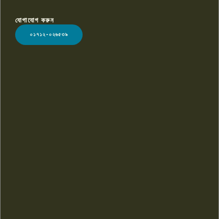
যোগাযোগ করুন
LOGO
০১৭১২-০২৬৫৩৯