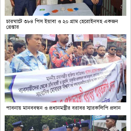
চারঘাটে ৩৮৪ পিস ইয়াবা ও ২০ গ্রাম হেরোইনসহ একজন
গ্রেপ্তার
পাবনায় মানববন্ধন ও প্রধানমন্ত্রীর বরাবর স্মারকলিপি প্রদান