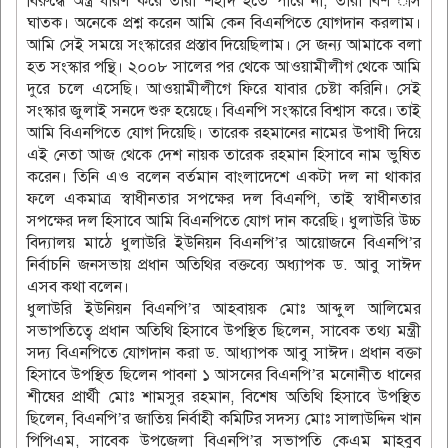
বিরুদ্ধে অস্ত্র ধারণ করে তারা শহীদ হতে পারে না, তারা বিশ^াস
ঘাতক। অনেকে প্রশ্ন করেন আমি কেন বিএনপিতে যোগদান করলাম।
আমি সেই সময়ে সংস্কারের প্রস্তাব দিয়েছিলাম। সে জন্য আমাকে বলা
হত সংস্কার পন্থি। ২০০৮ সালের পর থেকে আওয়ামীলীগ থেকে আমি
দুরে চলে এসেছি। আওয়ামীলীগে ফিরে যাবার চেষ্টা করিনি। সেই
সংস্কার জুলাই সনদে শুরু হয়েছে। বিএনপি সংস্কারে বিশ্বাস করে। তাই
আমি বিএনপিতে যোগ দিয়েছি। তারেক রহমানের নামের উপাধী দিয়ে
এই নেতা আজ থেকে দেশ নায়ক তারেক রহমান হিসাবে নাম ভুষিত
করেন। তিনি এও বলেন বর্তমান বাংলাদেশে একটা দল না থাকার
ফলে একমাত্র স্বাধীনতার সপক্ষের দল বিএনপি, তাই স্বাধীনতার
সপক্ষের দল হিসাবে আমি বিএনপিতে যোগ দান করেছি। ধুলাউরি উচ্চ
বিদ্যালয় মাঠে ধুলাউরি ইউনিয়ন বিএনপি’র আয়োজনে বিএনপি’র
নির্বাচনি জনসভায় প্রধান অতিথির বক্তব্যে অধ্যাপক ড. আবু সাঈদ
এসব কথা বলেন।
ধুলাউরি ইউনিয়ন বিএনপি’র আহবায়ক মোঃ আব্দুল আলিমের
সভাপতিত্বে প্রধান অতিথি হিসাবে উপস্থিত ছিলেন, সাবেক তথ্য মন্ত্রী
সদ্য বিএনপিতে যোগদান করা ড. আধ্যাপক আবু সাঈদ। প্রধান বক্তা
হিসাবে উপস্থিত ছিলেন পাবনা ১ আসনের বিএনপি’র মনোনীত ধানের
শীষের প্রার্থী মোঃ শামসুর রহমান, বিশেষ অতিথি হিসাবে উপস্থিত
ছিলেন, বিএনপি’র জাতিয় নির্বাহী কমিটির সদস্য মোঃ সালাউদ্দিন খান
পিপিএম, সাবেক উপজেলা বিএনপি’র সভাপতি কেএম মাহবুব