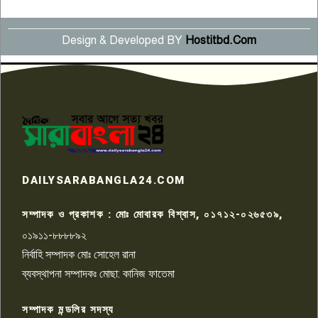
Design & Developed BY
Hostitbd.Com
সংবাদ সম্মেলনে অভিযোগ অস্বীকার
উদ্দেশ্য প্রণোদিত সংবাদ প্রকাশের
৬
প্রতিবাদ নাজির হাসানের
পাবনার আটঘরিয়ার একদন্তে সিঁধ
কেটে ঘরে ঢুকে স্কুল শিক্ষিকাকে হত্যা
৭
টয়লেটের ট্যাংকি থেকে লাশ উদ্ধার
রাজশাহীতে সন্ত্রাসী হামলায় গুরুতর
DAILYSARABANGLA24.COM
আহত সাংবাদিক সম্রাট, হাসপাতালে
৮
চিকিৎসাধীন
সম্পাদক ও প্রকাশক : মোঃ মোবারক বিশ্বাস, ০১৭১২-০২৬৫৩৯,
০১৯১১-৮৮৮৮৯২
পাবনা জেলা জাসাসের আহবায়ক
নির্বাহি সম্পাদক মোঃ সোহেল রানা
খালেদ হোসেন পরাগের বিরুদ্ধে
৯
চাঁদাবাজি ও হয়রানির অভিযোগ
ব্যবস্থাপনা সম্পাদকঃ মোছা: কানিজ ফাতেমা
সম্পাদক মন্ডলির সদস্য
বিশ্বের সঙ্গে শিক্ষার্থীদের সংযোগ গড়ে