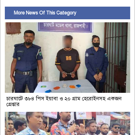
More News Of This Category
চারঘাটে ৩৮৪ পিস ইয়াবা ও ২০ গ্রাম হেরোইনসহ একজন
গ্রেপ্তার