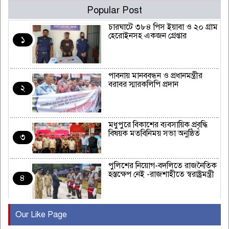
Popular Post
চারঘাটে ৩৮৪ পিস ইয়াবা ও ২০ গ্রাম
হেরোইনসহ একজন গ্রেপ্তার
১
পাবনায় মানববন্ধন ও প্রধানমন্ত্রীর
বরাবর স্মারকলিপি প্রদান
২
মধুপুরে বিকাশের ব্যবসায়িক প্রবৃদ্ধি
বিষয়ক মতবিনিময় সভা অনুষ্ঠিত
৩
পুলিশের নিয়োগ-বদলিতে রাজনৈতিক
হস্তক্ষেপ নেই -রাজশাহীতে স্বরাষ্ট্রমন্ত্রী
৪
Our Like Page
কুষ্টিয়ায় মাছরাঙা টেলিভিশনের ১৫
বছর পূর্তি উদযাপন
৫