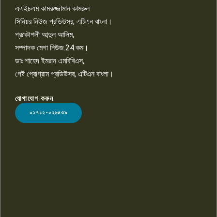
তুলতে হবে: শিমুল বিশ্বাস
এএইচএম কামরুজ্জামান কামরুল
১০
সিনিয়র নিউজ প্রডিউসর, এটিএন বাংলা।
প্রকৌশলী আব্দুল আলিম,
সম্পাদক মেগা নিউজ.24.কম।
ডাঃ শাহেদ ইমরান এমবিবিএস,
গেষ্ট প্রোগ্রাম প্রডিউসর, এটিএন বাংলা।
যোগাযোগ করুন
LOGO
০১৭১২-০২৬৫৩৯