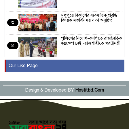
মধুপুরে বিকাশের ব্যবসায়িক প্রবৃদ্ধি
বিষয়ক মতবিনিময় সভা অনুষ্ঠিত
৩
পুলিশের নিয়োগ-বদলিতে রাজনৈতিক
হস্তক্ষেপ নেই -রাজশাহীতে স্বরাষ্ট্রমন্ত্রী
৪
Our Like Page
কুষ্টিয়ায় মাছরাঙা টেলিভিশনের ১৫
বছর পূর্তি উদযাপন
৫
Design & Developed BY
Hostitbd.Com
সংবাদ সম্মেলনে অভিযোগ অস্বীকার
উদ্দেশ্য প্রণোদিত সংবাদ প্রকাশের
৬
প্রতিবাদ নাজির হাসানের
পাবনার আটঘরিয়ার একদন্তে সিঁধ
কেটে ঘরে ঢুকে স্কুল শিক্ষিকাকে হত্যা
৭
টয়লেটের ট্যাংকি থেকে লাশ উদ্ধার