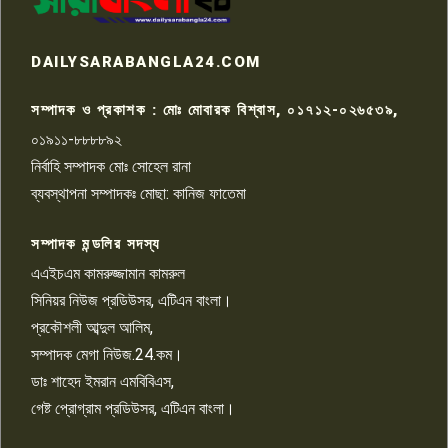
রাজশাহীতে সন্ত্রাসী হামলায় গুরুতর
DAILYSARABANGLA24.COM
আহত সাংবাদিক সম্রাট, হাসপাতালে
৮
চিকিৎসাধীন
সম্পাদক ও প্রকাশক : মোঃ মোবারক বিশ্বাস, ০১৭১২-০২৬৫৩৯,
০১৯১১-৮৮৮৮৯২
পাবনা জেলা জাসাসের আহবায়ক
নির্বাহি সম্পাদক মোঃ সোহেল রানা
খালেদ হোসেন পরাগের বিরুদ্ধে
৯
চাঁদাবাজি ও হয়রানির অভিযোগ
ব্যবস্থাপনা সম্পাদকঃ মোছা: কানিজ ফাতেমা
সম্পাদক মন্ডলির সদস্য
বিশ্বের সঙ্গে শিক্ষার্থীদের সংযোগ গড়ে
তুলতে হবে: শিমুল বিশ্বাস
এএইচএম কামরুজ্জামান কামরুল
১০
সিনিয়র নিউজ প্রডিউসর, এটিএন বাংলা।
প্রকৌশলী আব্দুল আলিম,
সম্পাদক মেগা নিউজ.24.কম।
ডাঃ শাহেদ ইমরান এমবিবিএস,
গেষ্ট প্রোগ্রাম প্রডিউসর, এটিএন বাংলা।