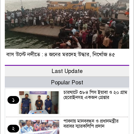
বাস উল্টে নদীতে : ৪ জনের মরদেহ উদ্ধার, নিখোঁজ ৪৫
Last Update
Popular Post
চারঘাটে ৩৮৪ পিস ইয়াবা ও ২০ গ্রাম
হেরোইনসহ একজন গ্রেপ্তার
১
পাবনায় মানববন্ধন ও প্রধানমন্ত্রীর
বরাবর স্মারকলিপি প্রদান
২