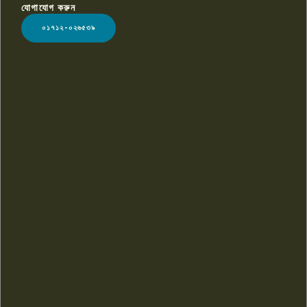
যোগাযোগ করুন
LOGO
০১৭১২-০২৬৫৩৯