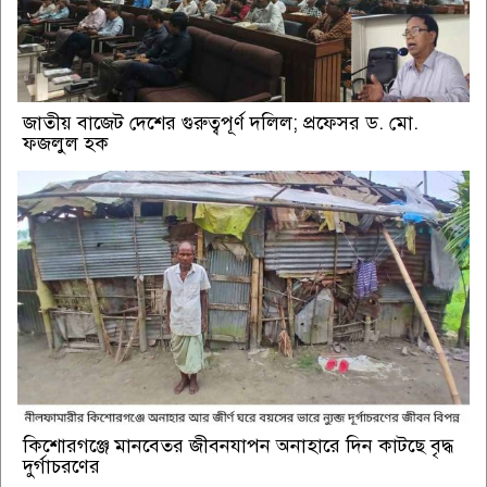
জাতীয় বাজেট দেশের গুরুত্বপূর্ণ দলিল; প্রফেসর ড. মো.
ফজলুল হক
কিশোরগঞ্জে মানবেতর জীবনযাপন অনাহারে দিন কাটছে বৃদ্ধ
দুর্গাচরণের