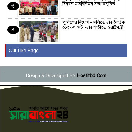
বিষয়ক মতবিনিময় সভা অনুষ্ঠিত
৩
পুলিশের নিয়োগ-বদলিতে রাজনৈতিক
হস্তক্ষেপ নেই -রাজশাহীতে স্বরাষ্ট্রমন্ত্রী
৪
Our Like Page
কুষ্টিয়ায় মাছরাঙা টেলিভিশনের ১৫
বছর পূর্তি উদযাপন
৫
Design & Developed BY
Hostitbd.Com
সংবাদ সম্মেলনে অভিযোগ অস্বীকার
উদ্দেশ্য প্রণোদিত সংবাদ প্রকাশের
৬
প্রতিবাদ নাজির হাসানের
পাবনার আটঘরিয়ার একদন্তে সিঁধ
কেটে ঘরে ঢুকে স্কুল শিক্ষিকাকে হত্যা
৭
টয়লেটের ট্যাংকি থেকে লাশ উদ্ধার