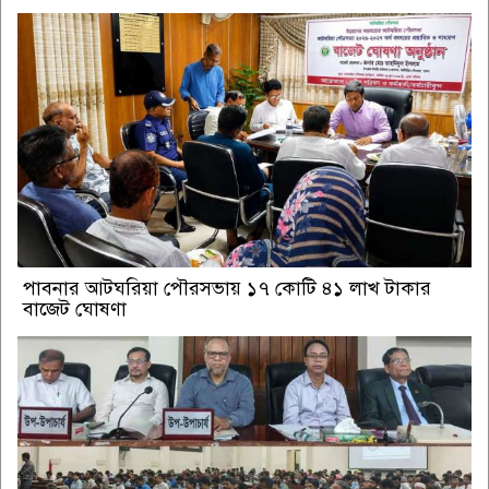
পাবনার আটঘরিয়া পৌরসভায় ১৭ কোটি ৪১ লাখ টাকার
বাজেট ঘোষণা