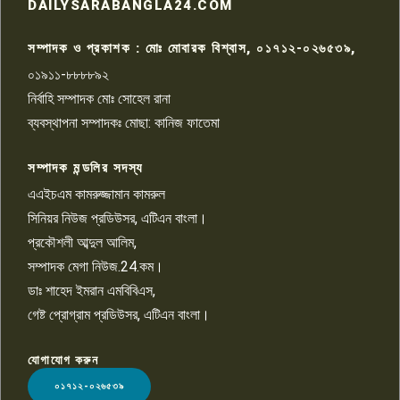
রাজশাহীতে সন্ত্রাসী হামলায় গুরুতর
DAILYSARABANGLA24.COM
আহত সাংবাদিক সম্রাট, হাসপাতালে
৮
চিকিৎসাধীন
সম্পাদক ও প্রকাশক : মোঃ মোবারক বিশ্বাস, ০১৭১২-০২৬৫৩৯,
০১৯১১-৮৮৮৮৯২
পাবনা জেলা জাসাসের আহবায়ক
নির্বাহি সম্পাদক মোঃ সোহেল রানা
খালেদ হোসেন পরাগের বিরুদ্ধে
৯
চাঁদাবাজি ও হয়রানির অভিযোগ
ব্যবস্থাপনা সম্পাদকঃ মোছা: কানিজ ফাতেমা
সম্পাদক মন্ডলির সদস্য
বিশ্বের সঙ্গে শিক্ষার্থীদের সংযোগ গড়ে
তুলতে হবে: শিমুল বিশ্বাস
এএইচএম কামরুজ্জামান কামরুল
১০
সিনিয়র নিউজ প্রডিউসর, এটিএন বাংলা।
প্রকৌশলী আব্দুল আলিম,
সম্পাদক মেগা নিউজ.24.কম।
ডাঃ শাহেদ ইমরান এমবিবিএস,
গেষ্ট প্রোগ্রাম প্রডিউসর, এটিএন বাংলা।
যোগাযোগ করুন
LOGO
০১৭১২-০২৬৫৩৯