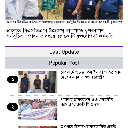
তানোরে বিএমডিএ’র উদ্যোগে খালপাড়ে বৃক্ষরোপণ
কর্মসূচির উদ্বোধন ৫ বছরে ২৫ কোটি বৃক্ষরোপণ’ কর্মসূচি
Last Update
Popular Post
চারঘাটে ৩৮৪ পিস ইয়াবা ও ২০ গ্রাম
হেরোইনসহ একজন গ্রেপ্তার
১
পাবনায় মানববন্ধন ও প্রধানমন্ত্রীর
বরাবর স্মারকলিপি প্রদান
২
মধুপুরে বিকাশের ব্যবসায়িক প্রবৃদ্ধি