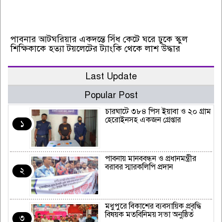
পাবনার আটঘরিয়ার একদন্তে সিঁধ কেটে ঘরে ঢুকে স্কুল
শিক্ষিকাকে হত্যা টয়লেটের ট্যাংকি থেকে লাশ উদ্ধার
Last Update
Popular Post
চারঘাটে ৩৮৪ পিস ইয়াবা ও ২০ গ্রাম
হেরোইনসহ একজন গ্রেপ্তার
১
পাবনায় মানববন্ধন ও প্রধানমন্ত্রীর
বরাবর স্মারকলিপি প্রদান
২
মধুপুরে বিকাশের ব্যবসায়িক প্রবৃদ্ধি
বিষয়ক মতবিনিময় সভা অনুষ্ঠিত
৩