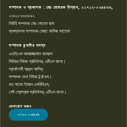
চিকিৎসাধীন
সম্পাদক ও প্রকাশক : মোঃ মোবারক বিশ্বাস, ০১৭১২-০২৬৫৩৯,
০১৯১১-৮৮৮৮৯২
পাবনা জেলা জাসাসের আহবায়ক
নির্বাহি সম্পাদক মোঃ সোহেল রানা
খালেদ হোসেন পরাগের বিরুদ্ধে
৯
চাঁদাবাজি ও হয়রানির অভিযোগ
ব্যবস্থাপনা সম্পাদকঃ মোছা: কানিজ ফাতেমা
সম্পাদক মন্ডলির সদস্য
বিশ্বের সঙ্গে শিক্ষার্থীদের সংযোগ গড়ে
তুলতে হবে: শিমুল বিশ্বাস
এএইচএম কামরুজ্জামান কামরুল
১০
সিনিয়র নিউজ প্রডিউসর, এটিএন বাংলা।
প্রকৌশলী আব্দুল আলিম,
সম্পাদক মেগা নিউজ.24.কম।
ডাঃ শাহেদ ইমরান এমবিবিএস,
গেষ্ট প্রোগ্রাম প্রডিউসর, এটিএন বাংলা।
যোগাযোগ করুন
LOGO
০১৭১২-০২৬৫৩৯