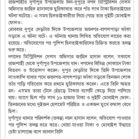
রাজশাহীর দুর্গাপুর উপজেলায় দিন-দুপুরে নগদ ডিস্ট্রিবিশন সেলস
অফিসার জাহিদ হাসানকে ছুরিকাঘাত করে পাঁচ লাখ টাকা ছিনতাইয়ের
ঘটনা ঘটেছে। এ সময় ছিনতাইকারীরা নিয়ে গেছে তার দুইটি মোবাইল
ফোনও।
রোববার দুপুর দেড়টার দিকে উপজেলার জয়নগর-বাগলপাড়া ফাঁকা
সড়কে এ ঘটনা ঘটে। এ ঘটনায় থানায় লিখিত অভিযোগ দায়ের করা
হয়েছে। অভিযোগের পর পুলিশ ছিনতাইকারিদের চিহ্নিত করতে তদন্ত
শুরু করে।
নগদের ডিস্ট্রিবিশন সেলস অফিসার জাহিদ হাসান বলেন, সকালে
রাজশাহী থেকে দুর্গাপুর উপজেলায় যান। নগদের বিভিন্ন দোকানে টাকা
বিতরণ ও উত্তোলণ করেন। দুপুর দেড়টার দিকে তিনি উপজেলার
দাওকান্দি যাবার পথে জয়নগর-বাগলপাড়া ফাঁকা সড়কে তিনজন লোক
তাঁর গাড়ি গতিরোধ করে প্রথমে ছুরিকাঘাত করেন। এতে তিনি আহত
হন। এসময় তারা টেনে হেঁছড়ে টাকার ব্যাগটি কেড়ে নিয়ে পালিয়ে
যায়। ব্যাগে ছিল পাঁচ লাখ ১৬ হাজার টাকা ও দুইটি মোবাইল ফোন।
তিনজনের মধ্যে দুইজন হেলমেট পরিহিত ও একজন মুখে রুমাল বেধে
ছিল।
দুর্গাপুর থানার পরিদর্শক (তদন্ত) নয়ন হাসান বলেন, অভিযোগ পাওয়ার
পর পুলিশ তদন্ত শুরে করে। খোয়া যাওয়া টাকা ও মোবাইল উদ্ধারে
চেষ্টা চালাচ্ছে বলে জানান তিনি