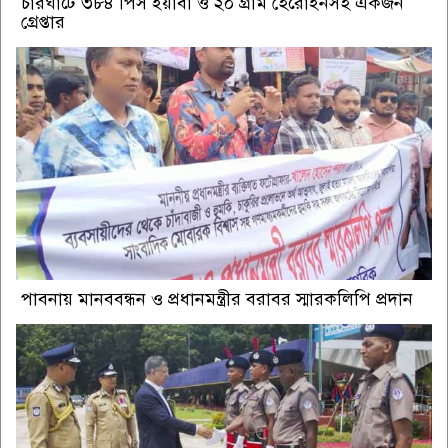
চারঘাটে ৩৮৪ পিস ইয়াবা ও ২০ গ্রাম হেরোইনসহ একজন
গ্রেপ্তার
পাবনায় মানববন্ধন ও প্রধানমন্ত্রীর বরাবর স্মারকলিপি প্রদান