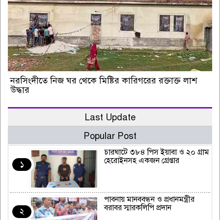
নরসিংদীতে নিজ ঘর থেকে মিষ্টির কারিগরের রক্তাক্ত লাশ
উদ্ধার
Last Update
Popular Post
চারঘাটে ৩৮৪ পিস ইয়াবা ও ২০ গ্রাম
হেরোইনসহ একজন গ্রেপ্তার
১
পাবনায় মানববন্ধন ও প্রধানমন্ত্রীর
বরাবর স্মারকলিপি প্রদান
২