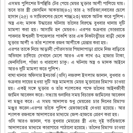
এসময় পুলিশের উপস্থিতি টের পেয়ে মেয়র মুক্তার আলী পালিয়ে যায়।
তবে তার স্ত্রী জেসমিন আকতার(৪০) তার ২ ভাতিজা,নবাবের ছেলে
হাসান (২৫) ও সামিরুলের ছেলে শান্ত(২৩) দ্বয়কে আটক করে পুলিশ।
অস্ত্র এবং মাদক উদ্ধারের ঘটনায় তাঁদের বিরুদ্ধে বুধবার থানায় দুটি
মামলা করা হয়। আসামি হন মেয়রও। এরপর শুক্রবার ভোররাতে
পাবনার ঈশ্বরদী উপজেলার পাকশি তার এক নিকটাত্বীয়র বাড়ী থেকে
মুক্তার আলী ও তাঁর শ্যালক রজব আলীকে গ্রেপ্তার করা হয়।
এরপর তাকে নিয়ে আড়ানী পৌরসভার পিয়াদাপাড়া গ্রামে নিজ বাড়িতে
অভিযান চালিয়ে সেখানে মেলে আরও এক লাখ ৩২ হাজার টাকা,
ফেনসিডিল, গাঁজা ও ধারালো চাকু। এ ঘটনায় অস্ত্র ও মাদক আইনে
আরও দুটি মামলা করে পুলিশ।
বাঘা থানার অফিসার ইনচার্জ (ওসি) নজরুল ইসলাম জানান, বুধবার ও
শুক্রবার দায়ের হওয়া দুটি অস্ত্র মামলায় মেয়র মুক্তারের রিমান্ড চাওয়া
হয়। একই সঙ্গে মুক্তার ও তাঁর শ্যালকের পক্ষে তাঁদের আইনজীবী
জামিন আবেদন করে। সন্ধ্যায় শুনানির সময় বিচারক জামিনের আবেদন
না মঞ্জুর করে। এ সময় আদালত শুধু মেয়রের চার দিনের রিমান্ড
মঞ্জুর করেন।এরপর তাঁকে পুলিশ হেফাজতেই নেওয়া হয়েছে। আর
শ্যালক রজবকে আদালতের মাধ্যমে জেল-হাজতে প্রেরণ করা হয়।
ওসি আরও জানান, গত বুধবার মেয়রের স্ত্রী এবং দুই ভাতিজাকে
আদালতের মাধ্যমে কারাগারে পাঠানো হয়েছে। তাঁদের রিমান্ড চাওয়া