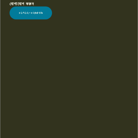
যোগাযোগ করুন
LOGO
০১৭১২-০২৬৫৩৯