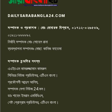
রাজশাহীতে সন্ত্রাসী হামলায় গুরুতর
DAILYSARABANGLA24.COM
আহত সাংবাদিক সম্রাট, হাসপাতালে
৮
চিকিৎসাধীন
সম্পাদক ও প্রকাশক : মোঃ মোবারক বিশ্বাস, ০১৭১২-০২৬৫৩৯,
০১৯১১-৮৮৮৮৯২
পাবনা জেলা জাসাসের আহবায়ক
নির্বাহি সম্পাদক মোঃ সোহেল রানা
খালেদ হোসেন পরাগের বিরুদ্ধে
৯
চাঁদাবাজি ও হয়রানির অভিযোগ
ব্যবস্থাপনা সম্পাদকঃ মোছা: কানিজ ফাতেমা
সম্পাদক মন্ডলির সদস্য
বিশ্বের সঙ্গে শিক্ষার্থীদের সংযোগ গড়ে
তুলতে হবে: শিমুল বিশ্বাস
এএইচএম কামরুজ্জামান কামরুল
১০
সিনিয়র নিউজ প্রডিউসর, এটিএন বাংলা।
প্রকৌশলী আব্দুল আলিম,
সম্পাদক মেগা নিউজ.24.কম।
ডাঃ শাহেদ ইমরান এমবিবিএস,
গেষ্ট প্রোগ্রাম প্রডিউসর, এটিএন বাংলা।