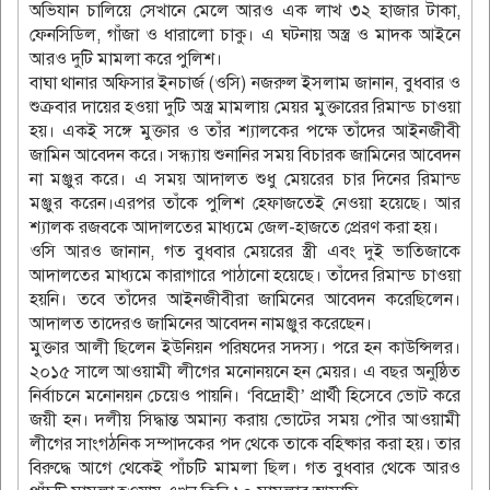
অভিযান চালিয়ে সেখানে মেলে আরও এক লাখ ৩২ হাজার টাকা,
ফেনসিডিল, গাঁজা ও ধারালো চাকু। এ ঘটনায় অস্ত্র ও মাদক আইনে
আরও দুটি মামলা করে পুলিশ।
বাঘা থানার অফিসার ইনচার্জ (ওসি) নজরুল ইসলাম জানান, বুধবার ও
শুক্রবার দায়ের হওয়া দুটি অস্ত্র মামলায় মেয়র মুক্তারের রিমান্ড চাওয়া
হয়। একই সঙ্গে মুক্তার ও তাঁর শ্যালকের পক্ষে তাঁদের আইনজীবী
জামিন আবেদন করে। সন্ধ্যায় শুনানির সময় বিচারক জামিনের আবেদন
না মঞ্জুর করে। এ সময় আদালত শুধু মেয়রের চার দিনের রিমান্ড
মঞ্জুর করেন।এরপর তাঁকে পুলিশ হেফাজতেই নেওয়া হয়েছে। আর
শ্যালক রজবকে আদালতের মাধ্যমে জেল-হাজতে প্রেরণ করা হয়।
ওসি আরও জানান, গত বুধবার মেয়রের স্ত্রী এবং দুই ভাতিজাকে
আদালতের মাধ্যমে কারাগারে পাঠানো হয়েছে। তাঁদের রিমান্ড চাওয়া
হয়নি। তবে তাঁদের আইনজীবীরা জামিনের আবেদন করেছিলেন।
আদালত তাদেরও জামিনের আবেদন নামঞ্জুর করেছেন।
মুক্তার আলী ছিলেন ইউনিয়ন পরিষদের সদস্য। পরে হন কাউন্সিলর।
২০১৫ সালে আওয়ামী লীগের মনোনয়নে হন মেয়র। এ বছর অনুষ্ঠিত
নির্বাচনে মনোনয়ন চেয়েও পায়নি। ‘বিদ্রোহী’ প্রার্থী হিসেবে ভোট করে
জয়ী হন। দলীয় সিদ্ধান্ত অমান্য করায় ভোটের সময় পৌর আওয়ামী
লীগের সাংগঠনিক সম্পাদকের পদ থেকে তাকে বহিষ্কার করা হয়। তার
বিরুদ্ধে আগে থেকেই পাঁচটি মামলা ছিল। গত বুধবার থেকে আরও