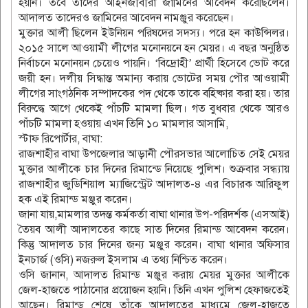
হয়নি। তবে তাঁদের আইনজীবীরা জামিনের আবেদন করেছিলেন।
আদালত তাদেরও জামিনের আবেদন নামঞ্জুর করেছেন।
মুক্তার আলী ছিলেন ইউনিয়ন পরিষদের সদস্য। পরে হন কাউন্সিলর।
২০১৫ সালে আওয়ামী লীগের মনোনয়নে হন মেয়র। এ বছর অনুষ্ঠিত
নির্বাচনে মনোনয়ন চেয়েও পায়নি। ‘বিদ্রোহী’ প্রার্থী হিসেবে ভোট করে
জয়ী হন। দলীয় সিদ্ধান্ত অমান্য করায় ভোটের সময় পৌর আওয়ামী
লীগের সাংগঠনিক সম্পাদকের পদ থেকে তাকে বহিষ্কার করা হয়। তার
বিরুদ্ধে আগে থেকেই পাঁচটি মামলা ছিল। গত বুধবার থেকে আরও
পাঁচটি মামলা হওয়ায় এখন তিনি ১০ মামলার আসামি,
স্টাফ রিপোর্টার, বাঘা:
রাজশাহীর বাঘা উপজেলার আড়ানী পৌরসভার আলোচিত সেই মেয়র
মুক্তার আলীকে চার দিনের রিমান্ডে নিয়েছে পুলিশ। শুক্রবার সন্ধ্যায়
রাজশাহীর জুডিশিয়াল ম্যাজিস্ট্রেট আদালত-৪ এর বিচারক আরিফুল
হক এই রিমান্ড মঞ্জুর করেন।
জানা যায়,মামলার তদন্ত কর্মকর্তা বাঘা থানার উপ-পরিদর্শক (এসআই)
তৈয়ব আলী আদালতের কাছে সাত দিনের রিমান্ড আবেদন করেন।
কিন্তু আদালত চার দিনের জন্য মঞ্জুর করেন। বাঘা থানার অফিসার
ইনচার্জ (ওসি) নজরুল ইসলাম এ তথ্য নিশ্চিত করেন।
ওসি জানান, আদালত রিমান্ড মঞ্জুর করায় মেয়র মুক্তার আলীকে
জেল-হাজতে পাঠানোর প্রয়োজন হয়নি। তিনি এখন পুলিশ হেফাজতেই
আছেন। রিমান্ড শেষে তাঁকে আদালতের মাধ্যমে জেল-হাজতে