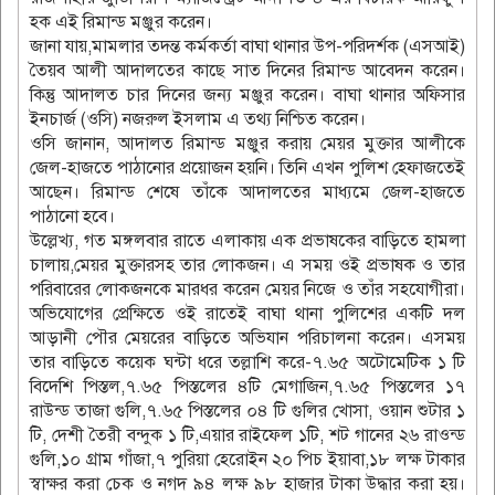
হক এই রিমান্ড মঞ্জুর করেন।
জানা যায়,মামলার তদন্ত কর্মকর্তা বাঘা থানার উপ-পরিদর্শক (এসআই)
তৈয়ব আলী আদালতের কাছে সাত দিনের রিমান্ড আবেদন করেন।
কিন্তু আদালত চার দিনের জন্য মঞ্জুর করেন। বাঘা থানার অফিসার
ইনচার্জ (ওসি) নজরুল ইসলাম এ তথ্য নিশ্চিত করেন।
ওসি জানান, আদালত রিমান্ড মঞ্জুর করায় মেয়র মুক্তার আলীকে
জেল-হাজতে পাঠানোর প্রয়োজন হয়নি। তিনি এখন পুলিশ হেফাজতেই
আছেন। রিমান্ড শেষে তাঁকে আদালতের মাধ্যমে জেল-হাজতে
পাঠানো হবে।
উল্লেখ্য, গত মঙ্গলবার রাতে এলাকায় এক প্রভাষকের বাড়িতে হামলা
চালায়,মেয়র মুক্তারসহ তার লোকজন। এ সময় ওই প্রভাষক ও তার
পরিবারের লোকজনকে মারধর করেন মেয়র নিজে ও তাঁর সহযোগীরা।
অভিযোগের প্রেক্ষিতে ওই রাতেই বাঘা থানা পুলিশের একটি দল
আড়ানী পৌর মেয়রের বাড়িতে অভিযান পরিচালনা করেন। এসময়
তার বাড়িতে কয়েক ঘন্টা ধরে তল্লাশি করে-৭.৬৫ অটোমেটিক ১ টি
বিদেশি পিস্তল,৭.৬৫ পিস্তলের ৪টি মেগাজিন,৭.৬৫ পিস্তলের ১৭
রাউন্ড তাজা গুলি,৭.৬৫ পিস্তলের ০৪ টি গুলির খোসা, ওয়ান শুটার ১
টি, দেশী তৈরী বন্দুক ১ টি,এয়ার রাইফেল ১টি, শট গানের ২৬ রাওন্ড
গুলি,১০ গ্রাম গাঁজা,৭ পুরিয়া হেরোইন ২০ পিচ ইয়াবা,১৮ লক্ষ টাকার
স্বাক্ষর করা চেক ও নগদ ৯৪ লক্ষ ৯৮ হাজার টাকা উদ্ধার করা হয়।