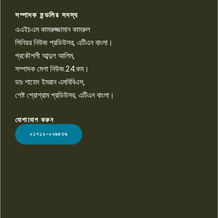
সম্পাদক মন্ডলির সদস্য
বিশ্বের সঙ্গে শিক্ষার্থীদের সংযোগ গড়ে
তুলতে হবে: শিমুল বিশ্বাস
এএইচএম কামরুজ্জামান কামরুল
১০
সিনিয়র নিউজ প্রডিউসর, এটিএন বাংলা।
প্রকৌশলী আব্দুল আলিম,
সম্পাদক মেগা নিউজ.24.কম।
ডাঃ শাহেদ ইমরান এমবিবিএস,
গেষ্ট প্রোগ্রাম প্রডিউসর, এটিএন বাংলা।
যোগাযোগ করুন
LOGO
০১৭১২-০২৬৫৩৯