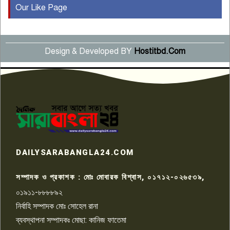
Our Like Page
কুষ্টিয়ায় মাছরাঙা টেলিভিশনের ১৫
বছর পূর্তি উদযাপন
৫
Design & Developed BY
Hostitbd.Com
সংবাদ সম্মেলনে অভিযোগ অস্বীকার
উদ্দেশ্য প্রণোদিত সংবাদ প্রকাশের
৬
প্রতিবাদ নাজির হাসানের
পাবনার আটঘরিয়ার একদন্তে সিঁধ
কেটে ঘরে ঢুকে স্কুল শিক্ষিকাকে হত্যা
৭
টয়লেটের ট্যাংকি থেকে লাশ উদ্ধার
রাজশাহীতে সন্ত্রাসী হামলায় গুরুতর
DAILYSARABANGLA24.COM
আহত সাংবাদিক সম্রাট, হাসপাতালে
৮
চিকিৎসাধীন
সম্পাদক ও প্রকাশক : মোঃ মোবারক বিশ্বাস, ০১৭১২-০২৬৫৩৯,
০১৯১১-৮৮৮৮৯২
পাবনা জেলা জাসাসের আহবায়ক
নির্বাহি সম্পাদক মোঃ সোহেল রানা
খালেদ হোসেন পরাগের বিরুদ্ধে
৯
চাঁদাবাজি ও হয়রানির অভিযোগ
ব্যবস্থাপনা সম্পাদকঃ মোছা: কানিজ ফাতেমা