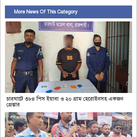
More News Of This Category
চারঘাটে ৩৮৪ পিস ইয়াবা ও ২০ গ্রাম হেরোইনসহ একজন
গ্রেপ্তার