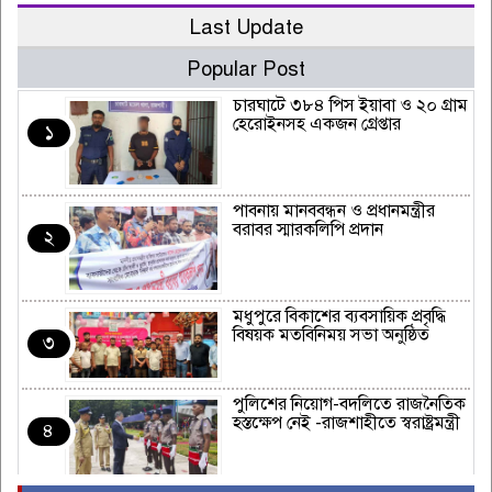
Last Update
Popular Post
চারঘাটে ৩৮৪ পিস ইয়াবা ও ২০ গ্রাম
হেরোইনসহ একজন গ্রেপ্তার
১
পাবনায় মানববন্ধন ও প্রধানমন্ত্রীর
বরাবর স্মারকলিপি প্রদান
২
মধুপুরে বিকাশের ব্যবসায়িক প্রবৃদ্ধি
বিষয়ক মতবিনিময় সভা অনুষ্ঠিত
৩
পুলিশের নিয়োগ-বদলিতে রাজনৈতিক
হস্তক্ষেপ নেই -রাজশাহীতে স্বরাষ্ট্রমন্ত্রী
৪