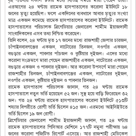
বৃহস্পতিবার সকাল ৮টার মধ্যে বিভিন্ন সময়ে মারা গেছেন তারা।
এরআগের ২৪ ঘণ্টায় রামেক হাসপাতালের করোনা ইউনিটে ১৮
জনের মৃত্যু হয়েছিল। ফলে একদিনের ব্যবধানে আবার মৃত্যুর সংখ্যা
মাত্র একজন কমেছে রামেক হাসপাতালের করোনা ইউনিটে। রামেক
হাসপাতালের পরিচালক ব্রিগেডিয়ার জেনারেল শামীম ইয়াজদানী
সাংবাদিকদের এসব তথ্য নিশ্চিত করেছেন।
তিনি বলেন, ২৪ ঘণ্টায় মৃত ১৭ জনের মধ্যে রাজশাহী জেলার চারজন,
চাঁপাইনবাবগঞ্জের একজন, নাটোরের তিনজন, নওগাঁর একজন,
বগুড়ার একজন, পাবনার পাঁচজন ও কুষ্টিয়ার দুইজন। এদের মধ্যে
করোনা সংক্রমণে মারা গেছেন রাজশাহীর একজন, নাটোরের একজন,
বগুড়ার একজন ও পাবনার দুইজন। আর করোনা উপসর্গে মারা গেছেন
রাজশাহীর তিনজন, চাঁপাইনবাবগঞ্জের একজন, নাটোরের দুইজন,
নওগাঁর একজন, কুষ্টিয়ার দুইজন ও পাবনার তিনজন।
রামেক হাসপাতাল পরিচালক জানান, গত ২৪ ঘণ্টায় রামেক
হাসপাতালে নতুন ভর্তি হয়েছেন ৫২ জন। সুস্থ হয়ে বাড়ি ফিরেছেন ৩২
জন। গত ২৪ ঘণ্টায় রামেক হাসপাতালের করোনা ইউনিটে ৫১৩টি
শয্যার বিপরীতে রোগী ভর্তি ছিলেন ৪১৫ জন। এরমধ্যে আইসিইউতে
ভর্তি ছিলেন ১৯ জন রোগী।
ব্রিগেডিয়ার জেনারেল শামীম ইয়াজদানী জানান, গত ২৪ ঘণ্টায়
রামেক হাসপাতালের পিসিআর মেশিনে ১৭৭টি নমুনা পরীক্ষায় ৬৪
জনের করোনা পজিটিভ রিপোর্ট এসেছে। আর রাজশাহী মেডিকেল