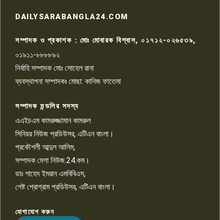
রাজশাহীতে সন্ত্রাসী হামলায় গুরুতর
DAILYSARABANGLA24.COM
আহত সাংবাদিক সম্রাট, হাসপাতালে
৮
চিকিৎসাধীন
সম্পাদক ও প্রকাশক : মোঃ মোবারক বিশ্বাস, ০১৭১২-০২৬৫৩৯,
০১৯১১-৮৮৮৮৯২
পাবনা জেলা জাসাসের আহবায়ক
নির্বাহি সম্পাদক মোঃ সোহেল রানা
খালেদ হোসেন পরাগের বিরুদ্ধে
৯
চাঁদাবাজি ও হয়রানির অভিযোগ
ব্যবস্থাপনা সম্পাদকঃ মোছা: কানিজ ফাতেমা
সম্পাদক মন্ডলির সদস্য
বিশ্বের সঙ্গে শিক্ষার্থীদের সংযোগ গড়ে
তুলতে হবে: শিমুল বিশ্বাস
এএইচএম কামরুজ্জামান কামরুল
১০
সিনিয়র নিউজ প্রডিউসর, এটিএন বাংলা।
প্রকৌশলী আব্দুল আলিম,
সম্পাদক মেগা নিউজ.24.কম।
ডাঃ শাহেদ ইমরান এমবিবিএস,
গেষ্ট প্রোগ্রাম প্রডিউসর, এটিএন বাংলা।
যোগাযোগ করুন