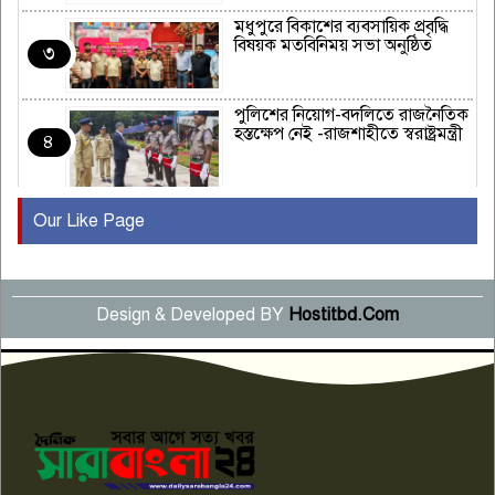
মধুপুরে বিকাশের ব্যবসায়িক প্রবৃদ্ধি
বিষয়ক মতবিনিময় সভা অনুষ্ঠিত
৩
পুলিশের নিয়োগ-বদলিতে রাজনৈতিক
হস্তক্ষেপ নেই -রাজশাহীতে স্বরাষ্ট্রমন্ত্রী
৪
Our Like Page
কুষ্টিয়ায় মাছরাঙা টেলিভিশনের ১৫
বছর পূর্তি উদযাপন
৫
Design & Developed BY
Hostitbd.Com
সংবাদ সম্মেলনে অভিযোগ অস্বীকার
উদ্দেশ্য প্রণোদিত সংবাদ প্রকাশের
৬
প্রতিবাদ নাজির হাসানের
পাবনার আটঘরিয়ার একদন্তে সিঁধ
কেটে ঘরে ঢুকে স্কুল শিক্ষিকাকে হত্যা
৭
টয়লেটের ট্যাংকি থেকে লাশ উদ্ধার