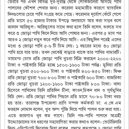
তৈরীর পর এখন বিভিন্ন দুর-দুরান্ত থেকে লোকজনেরা আসছে পাখি
পালনের কৌশল শেখার জন্য। করোনা মহামারীর কারণে স্বাভাবিক
দিনগুলোর চেয়ে পাখি সংগ্রহ কমে গেছে। করোনার দূর্যোগ কেঁটে গেলে
প্রতি মাসে ৫০ হাজার টাকার উপড়ে অনায়াসে আয় করা সম্ভব বলে
জানান আরিফুল। আরিফুলের সাথে কথা হলে তিনি বলেন, শুরুতে সখ
করে ৩ জোড়া পাখি কিনে নিয়ে আসি পোষার জন্য। এরপর ৫ মাস পর
আরও ২ জোড়া নতুন করে পাখি নিয়ে আসি। এর কিছুদিন পরেই এদের
মধ্যে ৩ জোড়া পাখি ৫-৬ টি ডিম দেয়। ১ বছরের মধ্যে ৩০ জোড়া
পাখি হয়ে যার তার। তখন থেকেই বাড়তে থাকে তার পাখির খামারটি।
ডায়মন্ড ডোভ প্রতি জোড়া পাখি খুচরা বিক্রি করছেন ২০০০-২২০০
টাকা ও পাইকারি বিক্রি হচ্ছে ১৫০০-১৬০০ টাকা পর্যন্ত। মুনিয়া প্রতি
জোড়া খুচরা ৫০০-৬০০ টাকা ও পাইকারি ৪০০-৪৫০ টাকা। ফিঞ্চ
প্রতি জোড়া খুচরা ৭০০-৮০০ টাকা ও পাইকারি ৬০০ টাকা। বাজরিকা
প্রতি জোড়া খুচরা ১২০০-১৬০০ টাকা পাইকারি ৮০০ টাকা। খাদ্য
হিসেবে পাখিদের তিনি প্রতিদিন চীনা, কাওন,চিকন ধান ও সূর্যমুখির
বিচি দেন। প্রতি জোড়া পাখির পিছনে প্রতি মাসে ৭০-৮০ টাকা খরচ
হয় তার। তারাগঞ্জ উপজেলা প্রাণি সম্পদ কর্মকর্তা ডা. এ.কে.এম
ফরহাদ নোমান বলেন, খুব অল্প পুঁজি দিয়ে পাখি পালন শুরু করা যায়।
এতে জায়গাও খূব কম লাগে। তিনি পশু-পাখি পালনে আগ্রহী
উদ্দ্যোক্তাদের সব ধরণের সহযোগিতা করার কথাও বলেন। ভেটেরিনারি
ফিল্ড এসিস্ট্যান্ট ফিরোজ মিয়া বলেন, প্রথমে কমপক্ষে ২ জোড়া পাখি