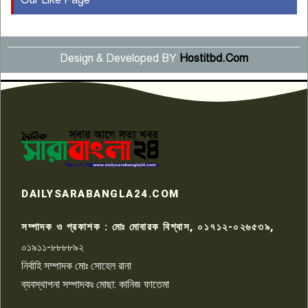
Our Like Page
কুষ্টিয়ায় মাছরাঙা টেলিভিশনের ১৫
বছর পূর্তি উদযাপন
৫
Design & Developed BY
Hostitbd.Com
সংবাদ সম্মেলনে অভিযোগ অস্বীকার
উদ্দেশ্য প্রণোদিত সংবাদ প্রকাশের
৬
প্রতিবাদ নাজির হাসানের
পাবনার আটঘরিয়ার একদন্তে সিঁধ
কেটে ঘরে ঢুকে স্কুল শিক্ষিকাকে হত্যা
৭
টয়লেটের ট্যাংকি থেকে লাশ উদ্ধার
রাজশাহীতে সন্ত্রাসী হামলায় গুরুতর
DAILYSARABANGLA24.COM
আহত সাংবাদিক সম্রাট, হাসপাতালে
৮
চিকিৎসাধীন
সম্পাদক ও প্রকাশক : মোঃ মোবারক বিশ্বাস, ০১৭১২-০২৬৫৩৯,
০১৯১১-৮৮৮৮৯২
পাবনা জেলা জাসাসের আহবায়ক
নির্বাহি সম্পাদক মোঃ সোহেল রানা
খালেদ হোসেন পরাগের বিরুদ্ধে
৯
চাঁদাবাজি ও হয়রানির অভিযোগ
ব্যবস্থাপনা সম্পাদকঃ মোছা: কানিজ ফাতেমা