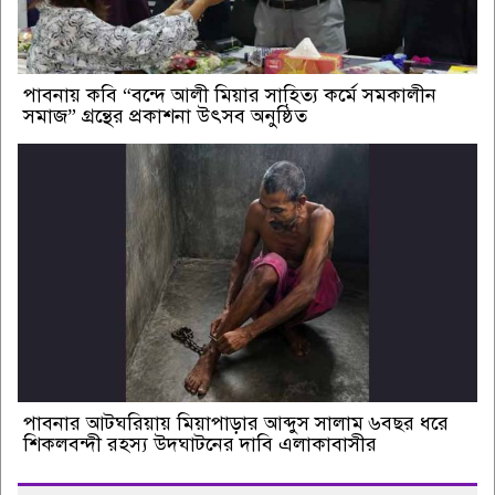
পাবনায় কবি “বন্দে আলী মিয়ার সাহিত্য কর্মে সমকালীন
সমাজ” গ্রন্থের প্রকাশনা উৎসব অনুষ্ঠিত
পাবনার আটঘরিয়ায় মিয়াপাড়ার আব্দুস সালাম ৬বছর ধরে
শিকলবন্দী রহস্য উদঘাটনের দাবি এলাকাবাসীর