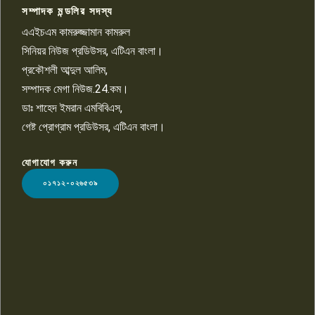
সম্পাদক মন্ডলির সদস্য
বিশ্বের সঙ্গে শিক্ষার্থীদের সংযোগ গড়ে
তুলতে হবে: শিমুল বিশ্বাস
এএইচএম কামরুজ্জামান কামরুল
১০
সিনিয়র নিউজ প্রডিউসর, এটিএন বাংলা।
প্রকৌশলী আব্দুল আলিম,
সম্পাদক মেগা নিউজ.24.কম।
ডাঃ শাহেদ ইমরান এমবিবিএস,
গেষ্ট প্রোগ্রাম প্রডিউসর, এটিএন বাংলা।
যোগাযোগ করুন
LOGO
০১৭১২-০২৬৫৩৯