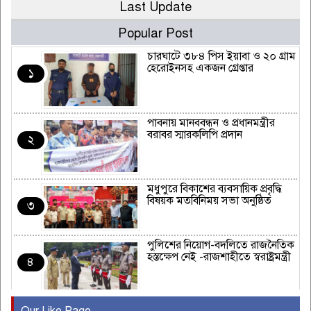
Last Update
Popular Post
চারঘাটে ৩৮৪ পিস ইয়াবা ও ২০ গ্রাম
হেরোইনসহ একজন গ্রেপ্তার
১
পাবনায় মানববন্ধন ও প্রধানমন্ত্রীর
বরাবর স্মারকলিপি প্রদান
২
মধুপুরে বিকাশের ব্যবসায়িক প্রবৃদ্ধি
বিষয়ক মতবিনিময় সভা অনুষ্ঠিত
৩
পুলিশের নিয়োগ-বদলিতে রাজনৈতিক
হস্তক্ষেপ নেই -রাজশাহীতে স্বরাষ্ট্রমন্ত্রী
৪