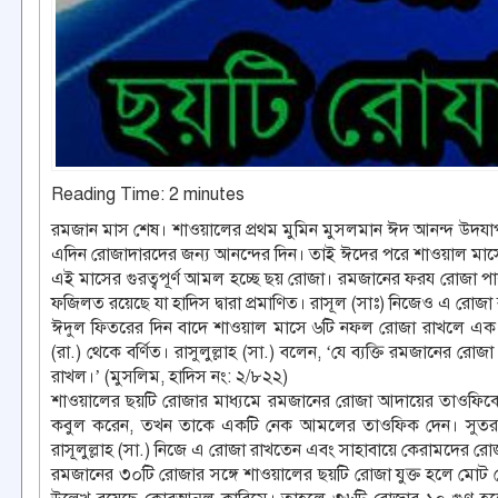
Reading Time:
2
minutes
রমজান মাস শেষ। শাওয়ালের প্রথম মুমিন মুসলমান ঈদ আনন্দ উদযাপ
এদিন রোজাদারদের জন্য আনন্দের দিন। তাই ঈদের পরে শাওয়াল মাস
এই মাসের গুরত্বপূর্ণ আমল হচ্ছে ছয় রোজা। রমজানের ফরয রোজা প
ফজিলত রয়েছে যা হাদিস দ্বারা প্রমাণিত। রাসূল (সাঃ) নিজেও এ রোজ
ঈদুল ফিতরের দিন বাদে শাওয়াল মাসে ৬টি নফল রোজা রাখলে এক 
(রা.) থেকে বর্ণিত। রাসুলুল্লাহ (সা.) বলেন, ‘যে ব্যক্তি রমজানে
রাখল।’ (মুসলিম, হাদিস নং: ২/৮২২)
শাওয়ালের ছয়টি রোজার মাধ্যমে রমজানের রোজা আদায়ের তাওফিকে
কবুল করেন, তখন তাকে একটি নেক আমলের তাওফিক দেন। সুতরা
রাসূলুল্লাহ (সা.) নিজে এ রোজা রাখতেন এবং সাহাবায়ে কেরামদের রোজ
রমজানের ৩০টি রোজার সঙ্গে শাওয়ালের ছয়টি রোজা যুক্ত হলে মোট রোজ