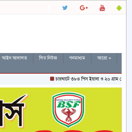
আইন আদালত
লিড নিউজ
গনমাধ্যম
আরো
চারঘাটে ৩৮৪ পিস ইয়াবা ও ২০ গ্রাম হেরোইনসহ একজন গ্