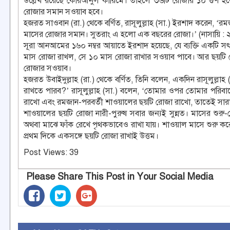
উল্লেখ রয়েছে কোরআনুল কারিমে। তাহলে ৩৬টি রোজার ১০ গুণ হলে 
রোজার সমান সওয়াব হবে।
হজরত সাওবান (রা.) থেকে বর্ণিত, রাসূলুল্লাহ (সা.) ইরশাদ করেন,
মাসের রোজার সমান। সুতরাং এ হলো এক বছরের রোজা।’ (নাসায়ি : 
সূরা আনআমের ১৬০ নম্বর আয়াতে ইরশাদ হয়েছে, যে ব্যক্তি একটি সৎ
মাস রোজা রাখল, সে ১০ মাস রোজা রাখার সওয়াব পাবে। আর ছয়টি র
রোজার সওয়াব।
হজরত উবাইদুল্লাহ (রা.) থেকে বর্ণিত, তিনি বলেন, একদিন রাসূলুল্ল
রাখতে পারব?’ রাসূলুল্লাহ (সা.) বলেন, ‘তোমার ওপর তোমার পরিব
রাখো এবং রমজান-পরবর্তী শাওয়ালের ছয়টি রোজা রাখো, তাতেই সারা
শাওয়ালের ছয়টি রোজা নারী-পুরুষ সবার জন্যই সুন্নত। মাসের শু
অথবা মাঝে ফাঁক রেখে পৃথকভাবেও রাখা যায়। শাওয়াল মাসে শুরু
প্রথম দিকে একসঙ্গে ছয়টি রোজা রাখাই উত্তম।
Post Views:
39
Please Share This Post in Your Social Media