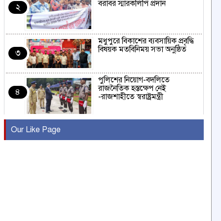
বরাবর স্মারকলিপি প্রদান
২
মধুপুরে বিকাশের ব্যবসায়িক প্রবৃদ্ধি
বিষয়ক মতবিনিময় সভা অনুষ্ঠিত
৩
পুলিশের নিয়োগ-বদলিতে
রাজনৈতিক হস্তক্ষেপ নেই
৪
-রাজশাহীতে স্বরাষ্ট্রমন্ত্রী
কুষ্টিয়ায় মাছরাঙা টেলিভিশনের ১৫
Our Like Page
বছর পূর্তি উদযাপন
৫
সংবাদ সম্মেলনে অভিযোগ অস্বীকার
উদ্দেশ্য প্রণোদিত সংবাদ প্রকাশের
৬
প্রতিবাদ নাজির হাসানের
পাবনার আটঘরিয়ার একদন্তে সিঁধ