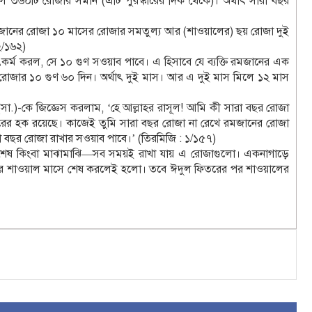
৩৬০টি রোজার সমান (এটি পুরস্কারের দিক থেকে)। অর্থাৎ সারা বছর
 ‘রমজানের রোজা ১০ মাসের রোজার সমতুল্য আর (শাওয়ালের) ছয় রোজা দুই
২/১৬২)
কর্ম করল, সে ১০ গুণ সওয়াব পাবে। এ হিসাবে যে ব্যক্তি রমজানের এক
োজার ১০ গুণ ৬০ দিন। অর্থাৎ দুই মাস। আর এ দুই মাস মিলে ১২ মাস
াহ (সা.)-কে জিজ্ঞেস করলাম, ‘হে আল্লাহর রাসূল! আমি কী সারা বছর রোজা
ারের হক রয়েছে। কাজেই তুমি সারা বছর রোজা না রেখে রমজানের রোজা
 বছর রোজা রাখার সওয়াব পাবে।’ (তিরমিজি : ১/১৫৭)
রু-শেষ কিংবা মাঝামাঝি—সব সময়ই রাখা যায় এ রোজাগুলো। একনাগাড়ে
 করে শাওয়াল মাসে শেষ করলেই হলো। তবে ঈদুল ফিতরের পর শাওয়ালের