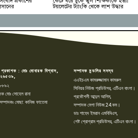
কেটে ঘরে ঢুকে স্কুল শিক্ষিকাকে হত্যা
 সংবাদ প্রকাশের
টয়লেটের ট্যাংকি থেকে লাশ উদ্ধার
হাসানের
 প্রকাশক : মোঃ মোবারক বিশ্বাস,
সম্পাদক মন্ডলির সদস্য
২৬৫৩৯,
এএইচএম কামরুজ্জামান কামরুল
৮৮৯২
সিনিয়র নিউজ প্রডিউসর, এটিএন বাংলা।
্পাদক মোঃ সোহেল রানা
প্রকৌশলী আব্দুল আলিম,
 সম্পাদকঃ মোছা: কানিজ ফাতেমা
সম্পাদক মেগা নিউজ.24.কম।
ডাঃ শাহেদ ইমরান এমবিবিএস,
গেষ্ট প্রোগ্রাম প্রডিউসর, এটিএন বাংলা।