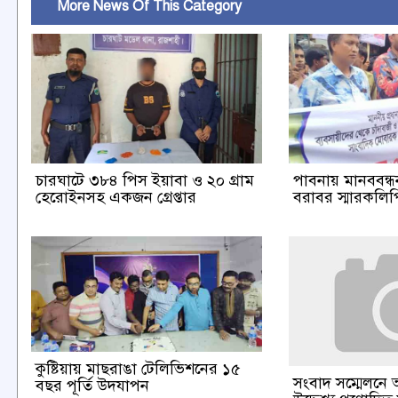
More News Of This Category
চারঘাটে ৩৮৪ পিস ইয়াবা ও ২০ গ্রাম
পাবনায় মানববন্ধন 
হেরোইনসহ একজন গ্রেপ্তার
বরাবর স্মারকলিপি
কুষ্টিয়ায় মাছরাঙা টেলিভিশনের ১৫
সংবাদ সম্মেলনে 
বছর পূর্তি উদযাপন