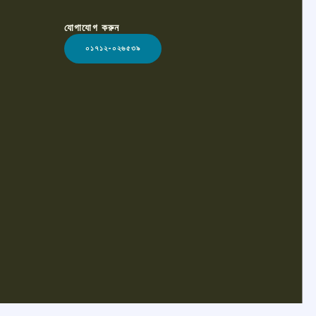
যোগাযোগ করুন
০১৭১২-০২৬৫৩৯