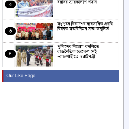
বরাবর স্মারকলিপি প্রদান
২
মধুপুরে বিকাশের ব্যবসায়িক প্রবৃদ্ধি
বিষয়ক মতবিনিময় সভা অনুষ্ঠিত
৩
পুলিশের নিয়োগ-বদলিতে
রাজনৈতিক হস্তক্ষেপ নেই
৪
-রাজশাহীতে স্বরাষ্ট্রমন্ত্রী
কুষ্টিয়ায় মাছরাঙা টেলিভিশনের ১৫
Our Like Page
বছর পূর্তি উদযাপন
৫
সংবাদ সম্মেলনে অভিযোগ অস্বীকার
উদ্দেশ্য প্রণোদিত সংবাদ প্রকাশের
৬
প্রতিবাদ নাজির হাসানের
পাবনার আটঘরিয়ার একদন্তে সিঁধ