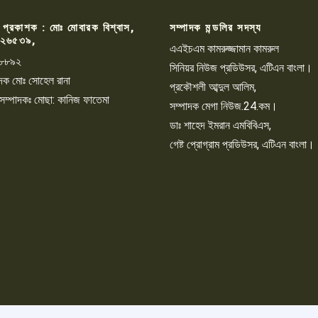
 প্রকাশক : মোঃ মোবারক বিশ্বাস,
সম্পাদক মন্ডলির সদস্য
২৬৫৩৯,
এএইচএম কামরুজ্জামান কামরুল
৮৮৯২
সিনিয়র নিউজ প্রডিউসর, এটিএন বাংলা।
্পাদক মোঃ সোহেল রানা
প্রকৌশলী আব্দুল আলিম,
 সম্পাদকঃ মোছা: কানিজ ফাতেমা
সম্পাদক মেগা নিউজ.24.কম।
ডাঃ শাহেদ ইমরান এমবিবিএস,
গেষ্ট প্রোগ্রাম প্রডিউসর, এটিএন বাংলা।