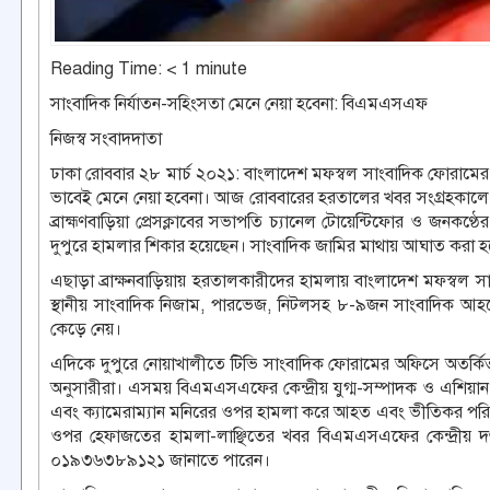
Reading Time:
< 1
minute
সাংবাদিক নির্যাতন-সহিংসতা মেনে নেয়া হবেনা: বিএমএসএফ
নিজস্ব সংবাদদাতা
ঢাকা রোববার ২৮ মার্চ ২০২১: বাংলাদেশ মফস্বল সাংবাদিক ফোরামের 
ভাবেই মেনে নেয়া হবেনা। আজ রোববারের হরতালের খবর সংগ্রহকালে দ
ব্রাহ্মণবাড়িয়া প্রেসক্লাবের সভাপতি চ্যানেল টোয়েন্টিফোর ও জনকণ্ঠে
দুপুরে হামলার শিকার হয়েছেন। সাংবাদিক জামির মাথায় আঘাত করা 
এছাড়া ব্রাক্ষনবাড়িয়ায় হরতালকারীদের হামলায় বাংলাদেশ মফস্বল স
স্থানীয় সাংবাদিক নিজাম, পারভেজ, নিটলসহ ৮-৯জন সাংবাদিক 
কেড়ে নেয়।
এদিকে দুপুরে নোয়াখালীতে টিভি সাংবাদিক ফোরামের অফিসে অতর্
অনুসারীরা। এসময় বিএমএসএফের কেন্দ্রীয় যুগ্ম-সম্পাদক ও এশিয়ান 
এবং ক্যামেরাম্যান মনিরের ওপর হামলা করে আহত এবং ভীতিকর পরিস্থিত
ওপর হেফাজতের হামলা-লাঞ্ছিতের খবর বিএমএসএফের কেন্দ্রীয় দপ্ত
০১৯৩৬৩৮৯১২১ জানাতে পারেন।