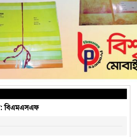
েনা: বিএমএসএফ