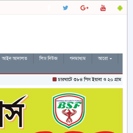
আইন আদালত
লিড নিউজ
গনমাধ্যম
আরো
চারঘাটে ৩৮৪ পিস ইয়াবা ও ২০ গ্রাম হেরোইনসহ একজন গ