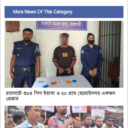
More News Of This Category
চারঘাটে ৩৮৪ পিস ইয়াবা ও ২০ গ্রাম হেরোইনসহ একজন
গ্রেপ্তার