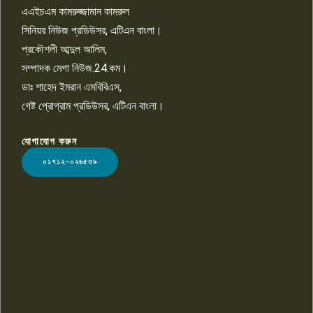
তুলতে হবে: শিমুল বিশ্বাস
এএইচএম কামরুজ্জামান কামরুল
১০
সিনিয়র নিউজ প্রডিউসর, এটিএন বাংলা।
প্রকৌশলী আব্দুল আলিম,
সম্পাদক মেগা নিউজ.24.কম।
ডাঃ শাহেদ ইমরান এমবিবিএস,
গেষ্ট প্রোগ্রাম প্রডিউসর, এটিএন বাংলা।
যোগাযোগ করুন
LOGO
০১৭১২-০২৬৫৩৯