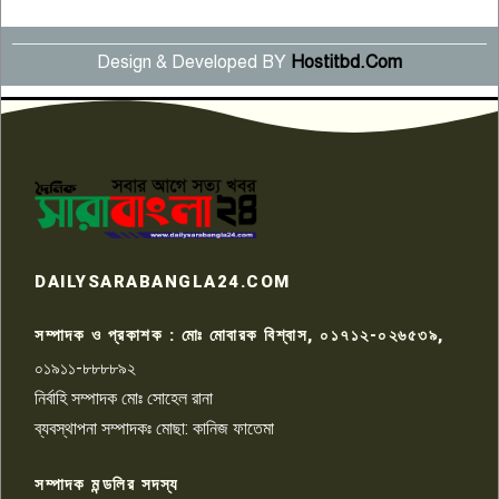
Design & Developed BY
Hostitbd.Com
সংবাদ সম্মেলনে অভিযোগ অস্বীকার
উদ্দেশ্য প্রণোদিত সংবাদ প্রকাশের
৬
প্রতিবাদ নাজির হাসানের
পাবনার আটঘরিয়ার একদন্তে সিঁধ
কেটে ঘরে ঢুকে স্কুল শিক্ষিকাকে হত্যা
৭
টয়লেটের ট্যাংকি থেকে লাশ উদ্ধার
রাজশাহীতে সন্ত্রাসী হামলায় গুরুতর
DAILYSARABANGLA24.COM
আহত সাংবাদিক সম্রাট, হাসপাতালে
৮
চিকিৎসাধীন
সম্পাদক ও প্রকাশক : মোঃ মোবারক বিশ্বাস, ০১৭১২-০২৬৫৩৯,
০১৯১১-৮৮৮৮৯২
পাবনা জেলা জাসাসের আহবায়ক
নির্বাহি সম্পাদক মোঃ সোহেল রানা
খালেদ হোসেন পরাগের বিরুদ্ধে
৯
চাঁদাবাজি ও হয়রানির অভিযোগ
ব্যবস্থাপনা সম্পাদকঃ মোছা: কানিজ ফাতেমা
সম্পাদক মন্ডলির সদস্য
বিশ্বের সঙ্গে শিক্ষার্থীদের সংযোগ গড়ে