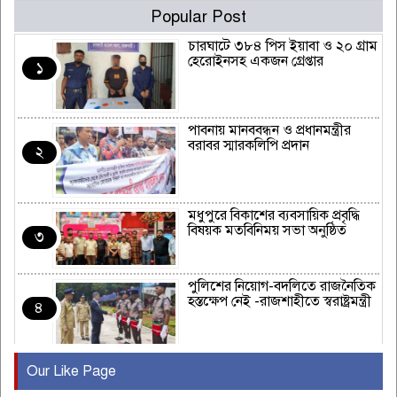
Popular Post
চারঘাটে ৩৮৪ পিস ইয়াবা ও ২০ গ্রাম
হেরোইনসহ একজন গ্রেপ্তার
১
পাবনায় মানববন্ধন ও প্রধানমন্ত্রীর
বরাবর স্মারকলিপি প্রদান
২
মধুপুরে বিকাশের ব্যবসায়িক প্রবৃদ্ধি
বিষয়ক মতবিনিময় সভা অনুষ্ঠিত
৩
পুলিশের নিয়োগ-বদলিতে রাজনৈতিক
হস্তক্ষেপ নেই -রাজশাহীতে স্বরাষ্ট্রমন্ত্রী
৪
Our Like Page
কুষ্টিয়ায় মাছরাঙা টেলিভিশনের ১৫
বছর পূর্তি উদযাপন
৫