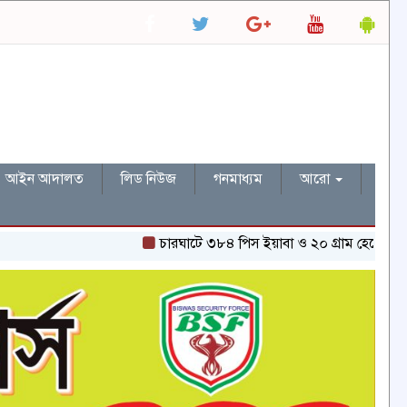
আইন আদালত
লিড নিউজ
গনমাধ্যম
আরো
চারঘাটে ৩৮৪ পিস ইয়াবা ও ২০ গ্রাম হেরোইনসহ একজন গ্র