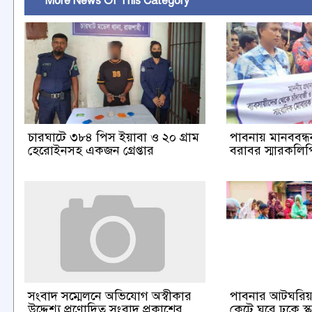
More News Of This Category
চারঘাটে ৩৮৪ পিস ইয়াবা ও ২০ গ্রাম
পাবনায় মানববন্ধন 
হেরোইনসহ একজন গ্রেপ্তার
বরাবর স্মারকলিপি
পাবনার আটঘরিয়া
সংবাদ সম্মেলনে অভিযোগ অস্বীকার
কেটে ঘরে ঢুকে স্ক
উদ্দেশ্য প্রণোদিত সংবাদ প্রকাশের