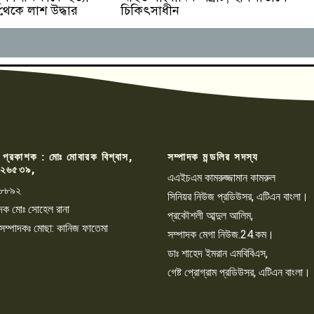
 থেকে লাশ উদ্ধার
চিকিৎসাধীন
 প্রকাশক : মোঃ মোবারক বিশ্বাস,
সম্পাদক মন্ডলির সদস্য
২৬৫৩৯,
এএইচএম কামরুজ্জামান কামরুল
৮৮৯২
সিনিয়র নিউজ প্রডিউসর, এটিএন বাংলা।
্পাদক মোঃ সোহেল রানা
প্রকৌশলী আব্দুল আলিম,
 সম্পাদকঃ মোছা: কানিজ ফাতেমা
সম্পাদক মেগা নিউজ.24.কম।
ডাঃ শাহেদ ইমরান এমবিবিএস,
গেষ্ট প্রোগ্রাম প্রডিউসর, এটিএন বাংলা।