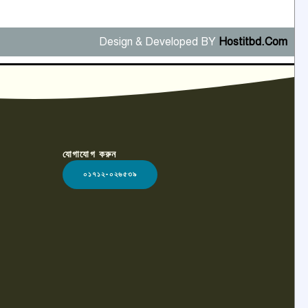
Design & Developed BY
Hostitbd.Com
যোগাযোগ করুন
০১৭১২-০২৬৫৩৯