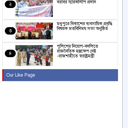
বরাবর স্মারকলিপি প্রদান
২
মধুপুরে বিকাশের ব্যবসায়িক প্রবৃদ্ধি
বিষয়ক মতবিনিময় সভা অনুষ্ঠিত
৩
পুলিশের নিয়োগ-বদলিতে
রাজনৈতিক হস্তক্ষেপ নেই
৪
-রাজশাহীতে স্বরাষ্ট্রমন্ত্রী
কুষ্টিয়ায় মাছরাঙা টেলিভিশনের ১৫
Our Like Page
বছর পূর্তি উদযাপন
৫
সংবাদ সম্মেলনে অভিযোগ অস্বীকার
উদ্দেশ্য প্রণোদিত সংবাদ প্রকাশের
৬
প্রতিবাদ নাজির হাসানের
পাবনার আটঘরিয়ার একদন্তে সিঁধ