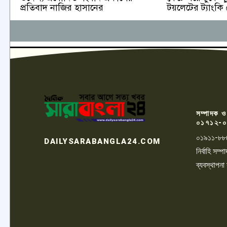
টয়লেটের ট্যাংকি
প্রতিবাদ নাজির হাসানের
সম্পাদক ও
০১৭১২-০
০১৯১১-৮৮
DAILYSARABANGLA24.COM
নির্বাহি সম
ব্যবস্থাপনা
LOGO