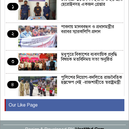
হেরোইনসহ একজন গ্রেপ্তার
১
পাবনায় মানববন্ধন ও প্রধানমন্ত্রীর
বরাবর স্মারকলিপি প্রদান
২
মধুপুরে বিকাশের ব্যবসায়িক প্রবৃদ্ধি
বিষয়ক মতবিনিময় সভা অনুষ্ঠিত
৩
পুলিশের নিয়োগ-বদলিতে রাজনৈতিক
হস্তক্ষেপ নেই -রাজশাহীতে স্বরাষ্ট্রমন্ত্রী
৪
Our Like Page
কুষ্টিয়ায় মাছরাঙা টেলিভিশনের ১৫
বছর পূর্তি উদযাপন
৫