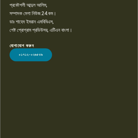
প্রকৌশলী আব্দুল আলিম,
সম্পাদক মেগা নিউজ.24.কম।
ডাঃ শাহেদ ইমরান এমবিবিএস,
গেষ্ট প্রোগ্রাম প্রডিউসর, এটিএন বাংলা।
যোগাযোগ করুন
LOGO
০১৭১২-০২৬৫৩৯