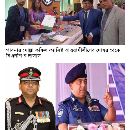
পাবনার মোল্লা কফিল ফ্যাসিষ্ট আওয়ামীলীগের দোষর থেকে
বিএনপি’র দালাল