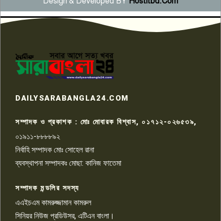
Design & Developed BY
Hostitbd.Com
সংবাদ সম্মেলনে অভিযোগ অস্বীকার
উদ্দেশ্য প্রণোদিত সংবাদ প্রকাশের
৬
প্রতিবাদ নাজির হাসানের
পাবনার আটঘরিয়ার একদন্তে সিঁধ
কেটে ঘরে ঢুকে স্কুল শিক্ষিকাকে হত্যা
৭
টয়লেটের ট্যাংকি থেকে লাশ উদ্ধার
রাজশাহীতে সন্ত্রাসী হামলায় গুরুতর
DAILYSARABANGLA24.COM
আহত সাংবাদিক সম্রাট, হাসপাতালে
৮
চিকিৎসাধীন
সম্পাদক ও প্রকাশক : মোঃ মোবারক বিশ্বাস, ০১৭১২-০২৬৫৩৯,
০১৯১১-৮৮৮৮৯২
পাবনা জেলা জাসাসের আহবায়ক
নির্বাহি সম্পাদক মোঃ সোহেল রানা
খালেদ হোসেন পরাগের বিরুদ্ধে
৯
চাঁদাবাজি ও হয়রানির অভিযোগ
ব্যবস্থাপনা সম্পাদকঃ মোছা: কানিজ ফাতেমা
সম্পাদক মন্ডলির সদস্য
বিশ্বের সঙ্গে শিক্ষার্থীদের সংযোগ গড়ে
তুলতে হবে: শিমুল বিশ্বাস
এএইচএম কামরুজ্জামান কামরুল
১০
সিনিয়র নিউজ প্রডিউসর, এটিএন বাংলা।