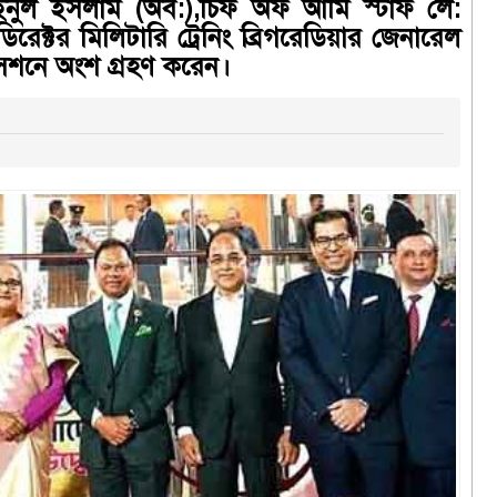
ুল ইসলাম (অব:),চিফ অফ আর্মি স্টাফ লে:
ক্টর মিলিটারি ট্রেনিং ব্রিগরেডিয়ার জেনারেল
সেশনে অংশ গ্রহণ করেন।