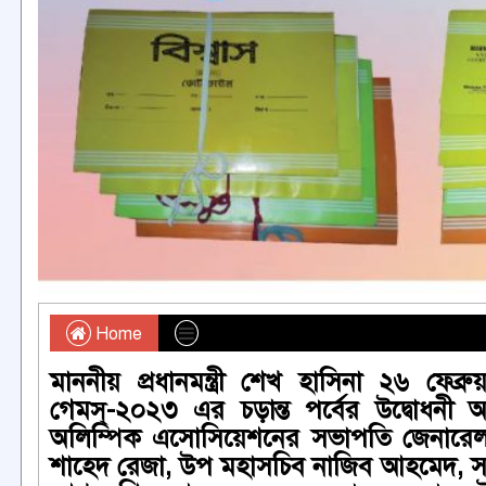
Home
মাননীয় প্রধানমন্ত্রী শেখ হাসিনা ২৬ ফে
গেমস্-২০২৩ এর চড়ান্ত পর্বের উদ্বোধনী অন
অলিম্পিক এসোসিয়েশনের সভাপতি জেনারে
শাহেদ রেজা, উপ মহাসচিব নাজিব আহমেদ, স