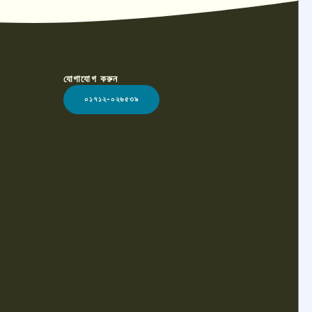
যোগাযোগ করুন
০১৭১২-০২৬৫৩৯