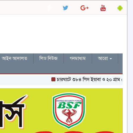
আইন আদালত
লিড নিউজ
গনমাধ্যম
আরো
চারঘাটে ৩৮৪ পিস ইয়াবা ও ২০ গ্রাম হেরোইনসহ একজন 