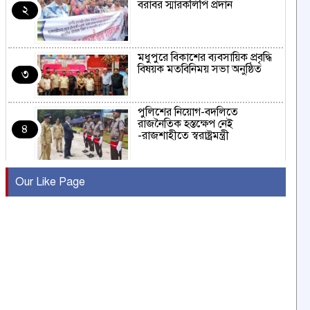
বরাবর স্মারকলিপি প্রদান
২
মধুপুরে বিকাশের ব্যবসায়িক প্রবৃদ্ধি
বিষয়ক মতবিনিময় সভা অনুষ্ঠিত
৩
পুলিশের নিয়োগ-বদলিতে
রাজনৈতিক হস্তক্ষেপ নেই
৪
-রাজশাহীতে স্বরাষ্ট্রমন্ত্রী
কুষ্টিয়ায় মাছরাঙা টেলিভিশনের ১৫
Our Like Page
বছর পূর্তি উদযাপন
৫
সংবাদ সম্মেলনে অভিযোগ অস্বীকার
উদ্দেশ্য প্রণোদিত সংবাদ প্রকাশের
৬
প্রতিবাদ নাজির হাসানের
পাবনার আটঘরিয়ার একদন্তে সিঁধ