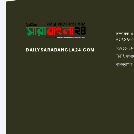
সম্পাদক ও
০১৭১২-০
০১৯১১-৮৮
DAILYSARABANGLA24.COM
নির্বাহি সম
ব্যবস্থাপনা
LOGO