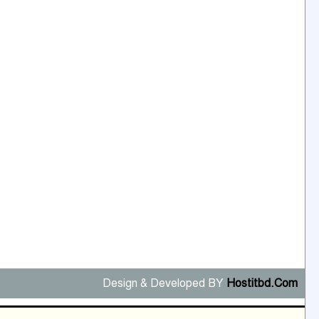
কেটে ঘরে ঢুকে স্কুল শিক্ষিকাকে
৭
হত্যা টয়লেটের ট্যাংকি থেকে লাশ
উদ্ধার
রাজশাহীতে সন্ত্রাসী হামলায় গুরুতর
আহত সাংবাদিক সম্রাট, হাসপাতালে
৮
চিকিৎসাধীন
পাবনা জেলা জাসাসের আহবায়ক
খালেদ হোসেন পরাগের বিরুদ্ধে
৯
চাঁদাবাজি ও হয়রানির অভিযোগ
বিশ্বের সঙ্গে শিক্ষার্থীদের সংযোগ
গড়ে তুলতে হবে: শিমুল বিশ্বাস
১০
Design & Developed BY
Hostitbd.Com