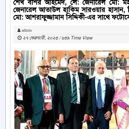
শেখ বশির আহমেদ, লে: জেনারেল মো: মইন
জেনারেল আতাউল হাকিম সারওয়ার হাসান, ডিরে
মো: আশরাফুজ্জামান সিদ্দিকী-এর সাথে ফটো
admin
২৭ ফেব্রুয়ারী, ২০২৩ / ৬৩৯ Time View