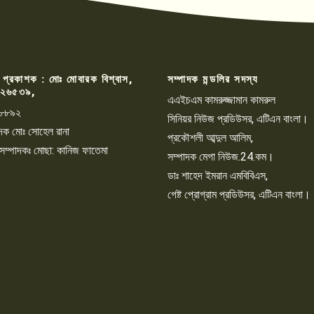
 প্রকাশক : মোঃ মোবারক বিশ্বাস,
সম্পাদক মন্ডলির সদস্য
২৬৫৩৯,
এএইচএম কামরুজ্জামান কামরুল
৮৮৯২
সিনিয়র নিউজ প্রডিউসর, এটিএন বাংলা।
্পাদক মোঃ সোহেল রানা
প্রকৌশলী আব্দুল আলিম,
 সম্পাদকঃ মোছা: কানিজ ফাতেমা
সম্পাদক মেগা নিউজ.24.কম।
ডাঃ শাহেদ ইমরান এমবিবিএস,
গেষ্ট প্রোগ্রাম প্রডিউসর, এটিএন বাংলা।