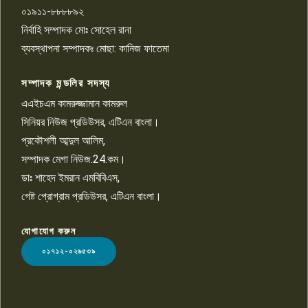
০১৯১১-৮৮৮৮৯২
পাবনা জেলা জাসাসের আহবায়ক
নির্বাহি সম্পাদক মোঃ সোহেল রানা
খালেদ হোসেন পরাগের বিরুদ্ধে
৯
চাঁদাবাজি ও হয়রানির অভিযোগ
ব্যবস্থাপনা সম্পাদকঃ মোছা: কানিজ ফাতেমা
সম্পাদক মন্ডলির সদস্য
বিশ্বের সঙ্গে শিক্ষার্থীদের সংযোগ গড়ে
তুলতে হবে: শিমুল বিশ্বাস
এএইচএম কামরুজ্জামান কামরুল
১০
সিনিয়র নিউজ প্রডিউসর, এটিএন বাংলা।
প্রকৌশলী আব্দুল আলিম,
সম্পাদক মেগা নিউজ.24.কম।
ডাঃ শাহেদ ইমরান এমবিবিএস,
গেষ্ট প্রোগ্রাম প্রডিউসর, এটিএন বাংলা।
যোগাযোগ করুন
LOGO
০১৭১২-০২৬৫৩৯