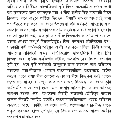
ব্যবসায়ীদের কাছে বিক্রি হওয়ার অভিযোগ উঠেছে। রোববার
অভিযোগের ভিত্তিতে সাংবাদিকরা কৃষি ফিসে সরেজমিনে গেলে দেখা
যায় কৃষকদের জন্য বরাদ্দকৃত সার ও বীজ স্থানীয় কিছু ব্যবসায়ী কিনে
রিকশায় করে বাইরে পাঠিয়ে দিচ্ছেন। বিষয়টি সামনে আসতেই নানা
প্রশ্ন উঠতে শুরু করে। এ বিষয়ে উপজেলা কৃষি কর্মকর্তা আব্দুল্লাহ আল
ফয়সাল বলেন, আমার অফিসের সামনে থেকে সার-বীজ বিক্রি হওয়ার
কোনো সুযোগ নেই। এছাড়া সার-বীজ বিতরণের আগে মাস্টাররোলে
স্বাক্ষর নেওয়া সম্পূর্ণ নিয়মবহির্ভূত। কিন্তু পলবান্ধা ইউনিয়নের উপ-
সহকারী কৃষি কর্মকর্তা আইয়ুব আলী এর বক্তব্য ভিন্ন। তিনি জানান,
আমাদের সুবিধার্থে আমরা মাস্টাররোল স্বাক্ষর/টিপসই নিয়ে স্লিপ
বিতরণ করি। দু’জন কর্মকর্তার বক্তব্যে অসঙ্গতি দেখা দিলে বিতর্কের
সৃষ্টি হয়। পরে কৃষি কর্মকর্তা আব্দুল্লাহ আল ফয়সাল তার অফিসের
সামনেই সার-বীজসহ একজন কালোবাজারিকে হাতেনাতে আটক
করেন। তবে প্রশাসনিক কোনো ব্যবস্থা না নিয়ে কিছুক্ষণ পরই তাকে
ছেড়ে দেওয়া হয় যা নতুন করে প্রশ্নের জন্ম দিয়েছে। এ বিষয়ে কৃষি
কর্মকর্তার সাথে কথা হলে তিনি জানান এসিল্যান্ড সাহেব আসছে
তারপর বক্তব্য দেব। উপজেলা নির্বাহী কর্মকর্তা তৌহিদুর রহমান
জানান বিষয়টি অবহিত হয়েছি। কালোবাজারিদেরকে ধরতে অভিযান
অব্যাহত আছে। স্থানীয় কৃষকদের দাবি, প্রণোদনার সার-বীজ যাতে
প্রকৃত কৃষকের হাতে পৌঁছায়, সে বিষয়ে প্রশাসনকে আরও কঠোর
নজরদারি চালাতে হবে।