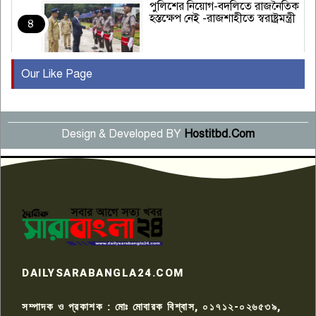
পুলিশের নিয়োগ-বদলিতে রাজনৈতিক
হস্তক্ষেপ নেই -রাজশাহীতে স্বরাষ্ট্রমন্ত্রী
৪
Our Like Page
কুষ্টিয়ায় মাছরাঙা টেলিভিশনের ১৫
বছর পূর্তি উদযাপন
৫
Design & Developed BY
Hostitbd.Com
সংবাদ সম্মেলনে অভিযোগ অস্বীকার
উদ্দেশ্য প্রণোদিত সংবাদ প্রকাশের
৬
প্রতিবাদ নাজির হাসানের
পাবনার আটঘরিয়ার একদন্তে সিঁধ
কেটে ঘরে ঢুকে স্কুল শিক্ষিকাকে হত্যা
৭
টয়লেটের ট্যাংকি থেকে লাশ উদ্ধার
রাজশাহীতে সন্ত্রাসী হামলায় গুরুতর
DAILYSARABANGLA24.COM
আহত সাংবাদিক সম্রাট, হাসপাতালে
৮
চিকিৎসাধীন
সম্পাদক ও প্রকাশক : মোঃ মোবারক বিশ্বাস, ০১৭১২-০২৬৫৩৯,