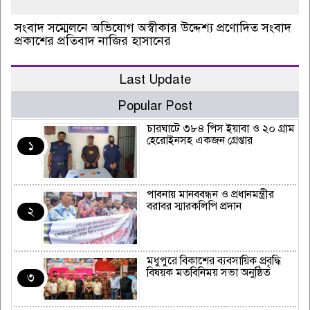
সংবাদ সম্মেলনে অভিযোগ অস্বীকার উদ্দেশ্য প্রণোদিত সংবাদ
প্রকাশের প্রতিবাদ নাজির হাসানের
Last Update
Popular Post
চারঘাটে ৩৮৪ পিস ইয়াবা ও ২০ গ্রাম
হেরোইনসহ একজন গ্রেপ্তার
১
পাবনায় মানববন্ধন ও প্রধানমন্ত্রীর
বরাবর স্মারকলিপি প্রদান
২
মধুপুরে বিকাশের ব্যবসায়িক প্রবৃদ্ধি
বিষয়ক মতবিনিময় সভা অনুষ্ঠিত
৩